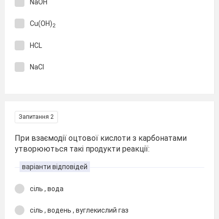
NaOH
Cu(OH)
2
HCL
NaCl
Запитання 2
При взаємодії оцтової кислоти з карбонатами
утворюються такі продукти реакції:
варіанти відповідей
сіль , вода
сіль , водень , вуглекислий газ