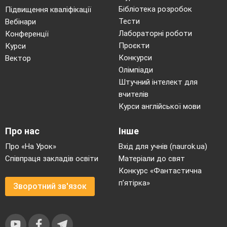
Бібліотека розробок
Підвищення кваліфікації
Тести
Вебінари
Лабораторні роботи
Конференції
Проєкти
Курси
Конкурси
Вектор
Олімпіади
Штучний інтелект для
вчителів
Курси англійської мови
Про нас
Інше
Про «На Урок»
Вхід для учнів (naurok.ua)
Співпраця закладів освіти
Матеріали до свят
Конкурс «Фантастична
п’ятірка»
Зворотний зв'язок