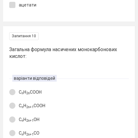
ацетати
Запитання 10
Загальна формула насичених монокарбонових
кислот:
варіанти відповідей
С
H
COOH
n
2n
С
H
COOH
n
2n+1
С
H
OH
n
2n+1
С
H
CO
n
2n+1