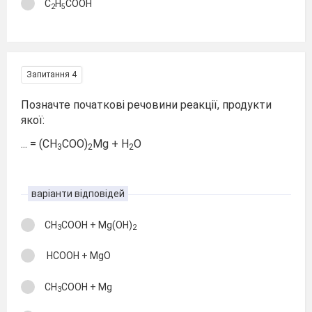
С
Н
СООН
2
5
Запитання 4
Позначте початкові речовини реакції, продукти
якої:
... = (СH
COO)
Mg + H
O
3
2
2
варіанти відповідей
CH
COOH + Mg(OH)
3
2
HCOOH + MgO
CH
COOH + Mg
3