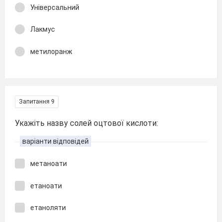
Універсальний
Лакмус
метилоранж
Запитання 9
Укажіть назву солей оцтової кислоти:
варіанти відповідей
метаноати
етаноати
етаноляти