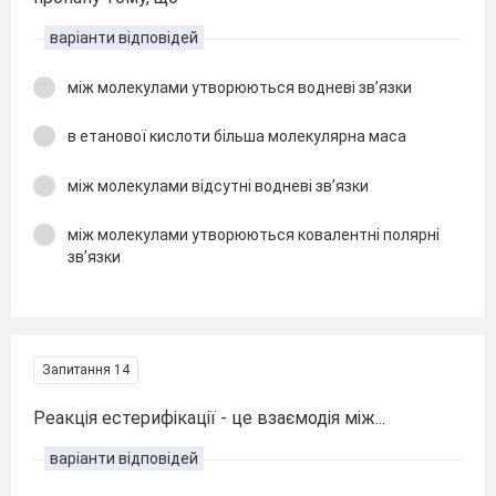
варіанти відповідей
між молекулами утворюються водневі зв’язки
в етанової кислоти більша молекулярна маса
між молекулами відсутні водневі зв’язки
між молекулами утворюються ковалентні полярні
зв’язки
Запитання 14
Реакція естерифікації - це взаємодія між...
варіанти відповідей