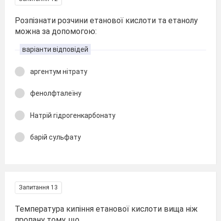
Розпізнати розчини етанової кислоти та етанолу
можна за допомогою:
варіанти відповідей
аргентум нітрату
фенолфталеїну
Натрій гідрогенкарбонату
барій сульфату
Запитання 13
Температура кипіння етанової кислоти вища ніж
пропану тому, що