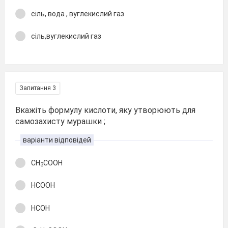
сіль, вода , вуглекислий газ
сіль,вуглекислий газ
Запитання 3
Вкажіть формулу кислоти, яку утворюють для
самозахисту мурашки ;
варіанти відповідей
СН
СООН
3
НСООН
НСОН