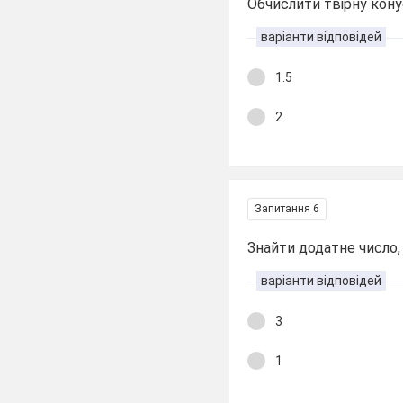
Обчислити твірну кону
варіанти відповідей
1.5
2
Запитання 6
Знайти додатне число,
варіанти відповідей
3
1