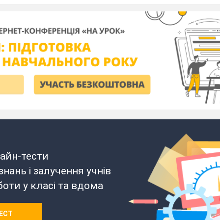
айн-тести
нань і залучення учнів
боти у класі та вдома
ЕСТ