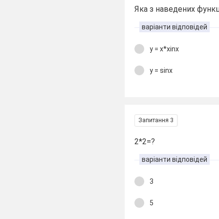
Яка з наведених функ
варіанти відповідей
y = x*xinx
y = sinx
Запитання 3
2*2=?
варіанти відповідей
3
5