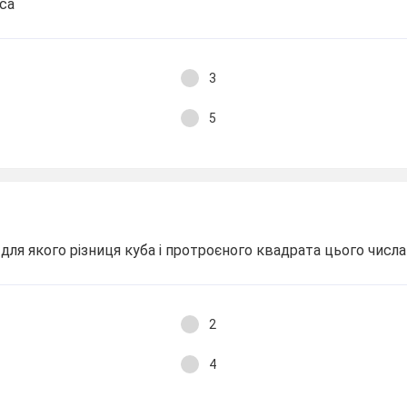
са
3
5
 для якого різниця куба і протроєного квадрата цього чис
2
4