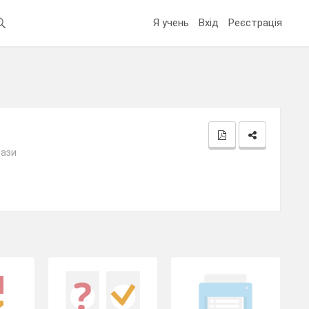
Я учень
Вхід
Реєстрація
рази