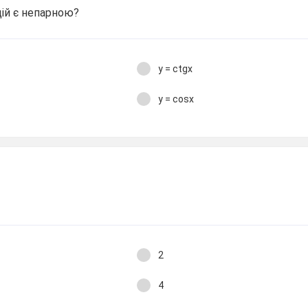
цій є непарною?
y = ctgx
y = cosx
2
4