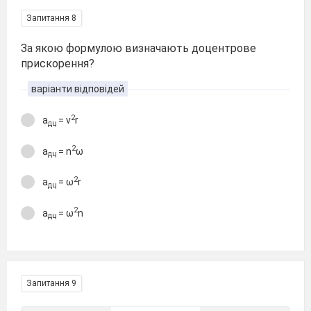
Запитання 8
За якою формулою визначають доцентрове
прискорення?
варіанти відповідей
2
а
= v
r
дц
2
a
= n
ω
дц
2
a
= ω
r
дц
2
a
= ω
n
дц
Запитання 9