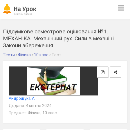
Tog
navi
Підсумкове семестрове оцінювання №1.
МЕХАНІКА. Механічний рух. Сили в механіці.
Закони збереження
Тести
Фізика
10 клас
Тест
Андрощук І. А.
Додано: 4 квітня 2024
Предмет: Фізика, 10 клас