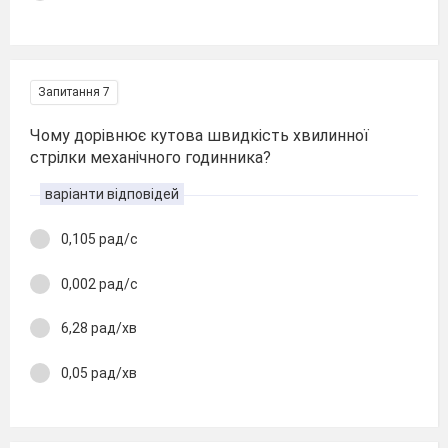
Запитання 7
Чому дорівнює кутова швидкість хвилинної
стрілки механічного годинника?
варіанти відповідей
0,105 рад/с
0,002 рад/с
6,28 рад/хв
0,05 рад/хв