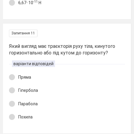
-11
6,67⋅ 10
Н
Запитання 11
Який вигляд має траєкторія руху тіла, кинутого
горизонтально або під кутом до горизонту?
варіанти відповідей
Пряма
Гіпербола
Парабола
Похила