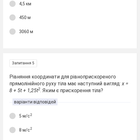
4,5 км
450 м
3060 м
Запитання 5
Рівняння координати для рівноприскореного
прямолінійного руху тіла має наступний вигляд:
х =
2
8 + 5t + 1,25t
. Яким є прискорення тіла?
варіанти відповідей
2
5 м/с
2
8 м/с