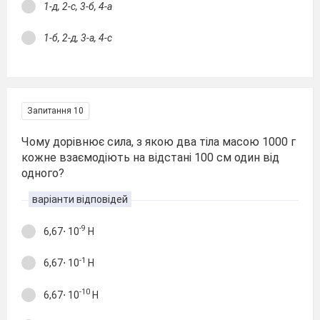
1-д, 2-с, 3-б, 4-а
1-б, 2-д, 3-а, 4-с
Запитання 10
Чому дорівнює сила, з якою два тіла масою 1000 г
кожне взаємодіють на відстані 100 см один від
одного?
варіанти відповідей
-9
6,67⋅ 10
Н
-1
6,67⋅ 10
Н
-10
6,67⋅ 10
Н