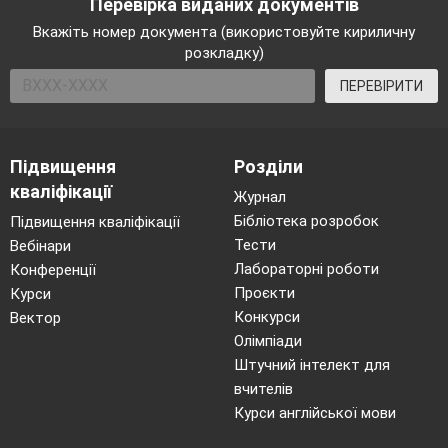
Перевірка виданих документів
Вкажіть номер документа (використовуйте кириличну
розкладку)
ПЕРЕВІРИТИ
Підвищення
Розділи
кваліфікації
Журнал
Бібліотека розробок
Підвищення кваліфікації
Тести
Вебінари
Лабораторні роботи
Конференції
Проєкти
Курси
Конкурси
Вектор
Олімпіади
Штучний інтелект для
вчителів
Курси англійської мови