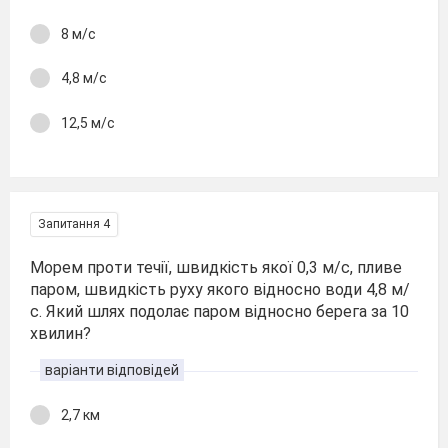
8 м/с
4,8 м/с
12,5 м/с
Запитання 4
Морем проти течії, швидкість якої 0,3 м/с, пливе
паром, швидкість руху якого відносно води 4,8 м/
с. Який шлях подолає паром відносно берега за 10
хвилин?
варіанти відповідей
2,7 км