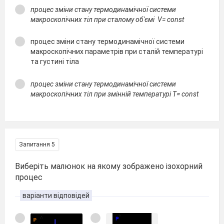
процес зміни стану термодинамічної системи
макроскопічних тіл при сталому об'ємі V= const
процес зміни стану термодинамічної системи
макроскопічних параметрів при сталій температурі
та густині тіла
процес зміни стану термодинамічної системи
макроскопічних тіл при змінній температурі Т= const
Запитання 5
Виберіть малюнок на якому зображено ізохорний
процес
варіанти відповідей