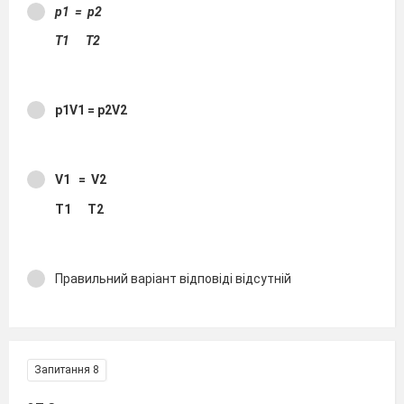
р1 = р2
T1 T2
р1V1 = р2V2
V1 = V2
T1 T2
Правильний варіант відповіді відсутній
Запитання 8