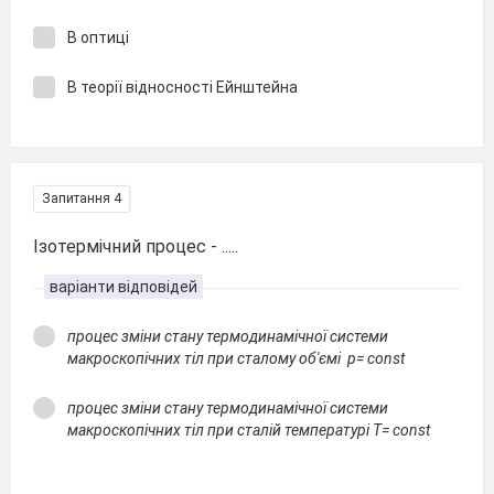
В оптиці
В теорії відносності Ейнштейна
Запитання 4
Ізотермічний процес - .....
варіанти відповідей
процес зміни стану термодинамічної системи
макроскопічних тіл при сталому об'ємі р= const
процес зміни стану термодинамічної системи
макроскопічних тіл при сталій температурі Т= const