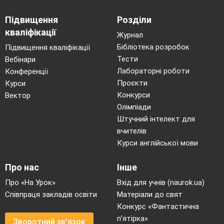
Підвищення
Розділи
кваліфікації
Журнал
Бібліотека розробок
Підвищення кваліфікації
Тести
Вебінари
Лабораторні роботи
Конференції
Проєкти
Курси
Конкурси
Вектор
Олімпіади
Штучний інтелект для
вчителів
Курси англійської мови
Про нас
Інше
Про «На Урок»
Вхід для учнів (naurok.ua)
Співпраця закладів освіти
Матеріали до свят
Конкурс «Фантастична
п’ятірка»
Зворотний зв'язок