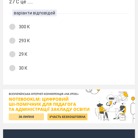
27 С це ......
варіанти відповідей
300 К
293 К
29 К
30 К