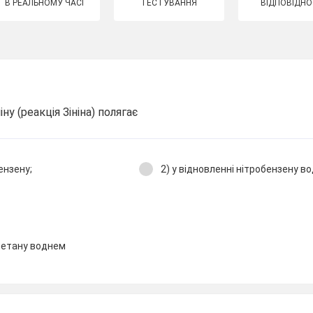
В РЕАЛЬНОМУ ЧАСІ
ТЕСТУВАННЯ
ВІДПОВІДНО
ну (реакція Зініна) полягає
ензену;
2) у відновленні нітробензену в
роетану воднем