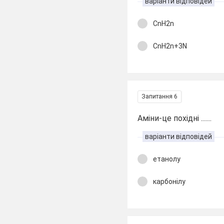
варіанти відповідей
CnH2n
CnH2n+3N
Запитання 6
Аміни-це похідні .......
варіанти відповідей
етанолу
карбонілу