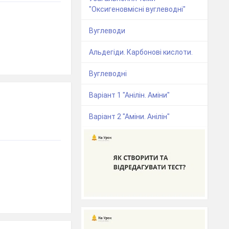
"Оксигеновмісні вуглеводні"
Вуглеводи
Альдегіди. Карбонові кислоти.
Вуглеводні
Варіант 1 "Анілін. Аміни"
Варіант 2 "Аміни. Анілін"