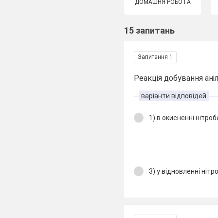
ДОМАШНЯ РОБОТА
15 запитань
Запитання 1
Реакція добування анілі
варіанти відповідей
1) в окисненні нітроб
3) у відновленні ніт