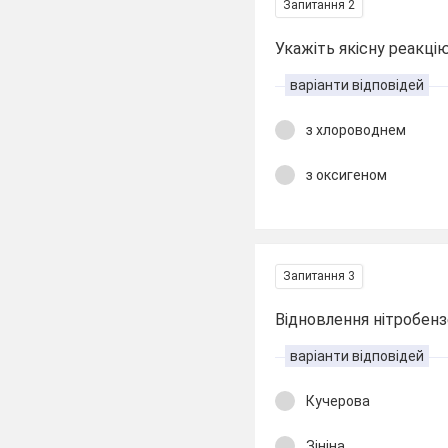
Запитання 2
Укажіть якісну реакцію
варіанти відповідей
з хлороводнем
з оксигеном
Запитання 3
Відновлення нітробензе
варіанти відповідей
Кучерова
Зініна