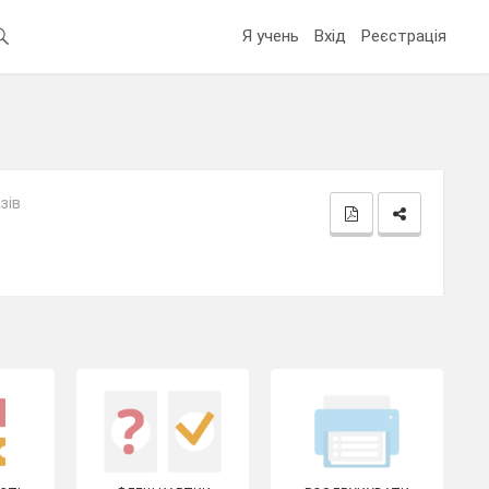
Я учень
Вхід
Реєстрація
зів