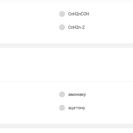
CnH2nCOH
CnH2n-2
амоніаку
ацетону