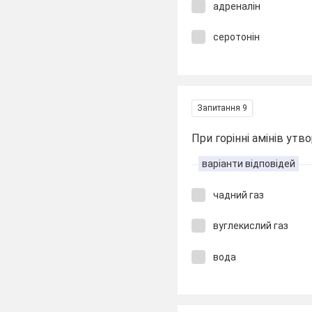
адреналін
серотонін
Запитання 9
При горінні амінів ут
варіанти відповідей
чадний газ
вуглекислий газ
вода