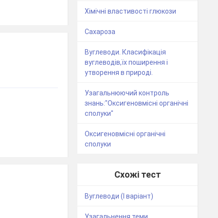
Хімічні властивості глюкози
Сахароза
Вуглеводи. Класифікація
вуглеводів,їх поширення і
утворення в природі.
Узагальнюючий контроль
знань:"Оксигеновмісні органічні
сполуки"
Оксигеновмісні органічні
сполуки
Схожі тест
Вуглеводи (І варіант)
Узагальнення теми