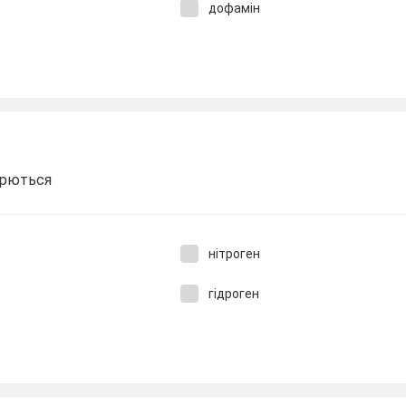
дофамін
ворються
нітроген
гідроген