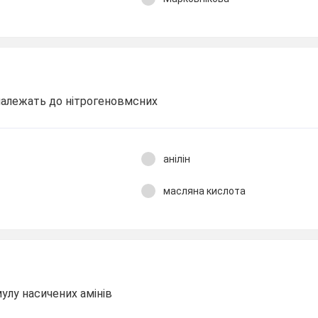
 належать до нітрогеновмсних
анілін
масляна кислота
улу насичених амінів