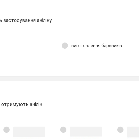
ь застосування аніліну
н
виготовлення барвників
ї отримують анілін