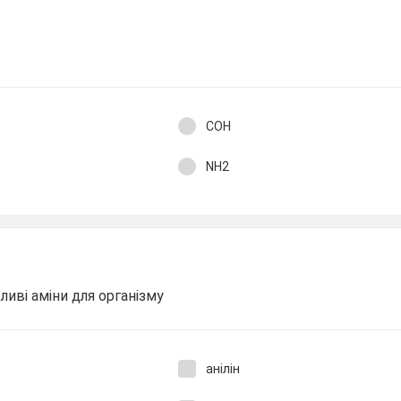
COH
NH2
ливі аміни для організму
анілін