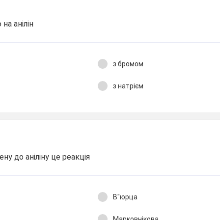
 на анілін
з бромом
з натрієм
ну до аніліну це реакція
В"юрца
Марковнікова