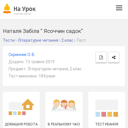
Tog
navi
Наталя Забіла " Ясоччин садок"
Тести
Літературне читання
2 клас
Тест
Скринник О. В.
Додано: 13 травня 2019
Предмет: Літературне читання, 2 клас
Тест виконано: 184 рази
ДОМАШНЯ РОБОТА
В РЕАЛЬНОМУ ЧАСІ
ТЕСТУВАННЯ