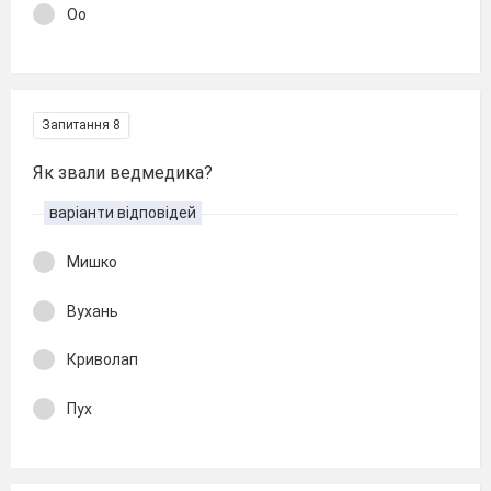
Оо
Запитання 8
Як звали ведмедика?
варіанти відповідей
Мишко
Вухань
Криволап
Пух