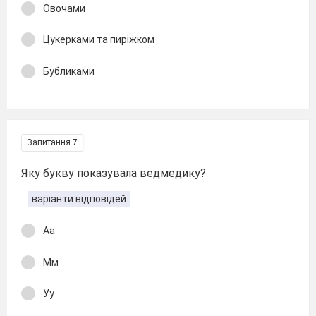
Овочами
Цукерками та пиріжком
Бубликами
Запитання 7
Яку букву показувала ведмедику?
варіанти відповідей
Аа
Мм
Уу