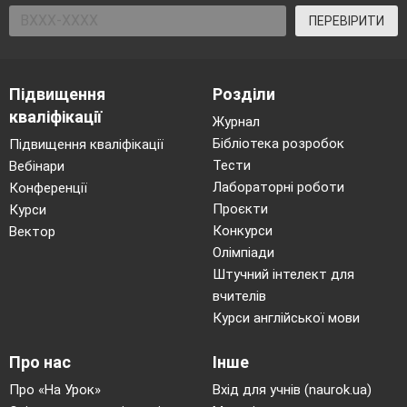
ПЕРЕВІРИТИ
Підвищення
Розділи
кваліфікації
Журнал
Бібліотека розробок
Підвищення кваліфікації
Тести
Вебінари
Лабораторні роботи
Конференції
Проєкти
Курси
Конкурси
Вектор
Олімпіади
Штучний інтелект для
вчителів
Курси англійської мови
Про нас
Інше
Про «На Урок»
Вхід для учнів (naurok.ua)