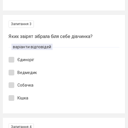
Запитання 3
Яких звірят зібрала біля себе дівчинка?
варіанти відповідей
Єдиноріг
Ведмедик
Собачка
Кішка
Запитання 4