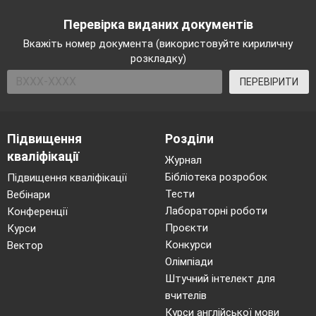
Перевірка виданих документів
Вкажіть номер документа (використовуйте кириличну
розкладку)
ПЕРЕВІРИТИ
Підвищення
Розділи
кваліфікації
Журнал
Бібліотека розробок
Підвищення кваліфікації
Тести
Вебінари
Лабораторні роботи
Конференції
Проєкти
Курси
Конкурси
Вектор
Олімпіади
Штучний інтелект для
вчителів
Курси англійської мови