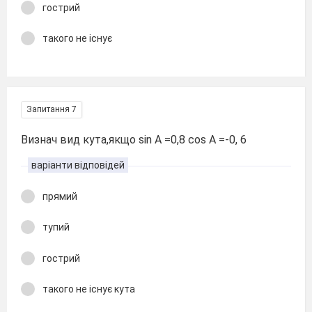
гострий
такого не існує
Запитання 7
Визнач вид кута,якщо sin A =0,8 cos A =-0, 6
варіанти відповідей
прямий
тупий
гострий
такого не існує кута