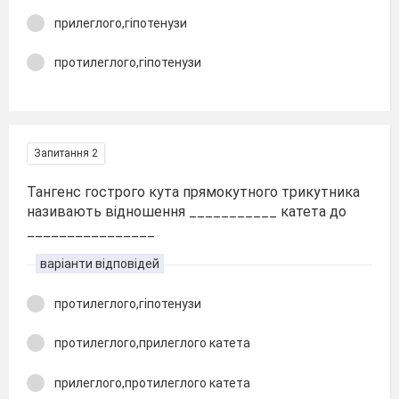
прилеглого,гіпотенузи
протилеглого,гіпотенузи
Запитання 2
Тангенс гострого кута прямокутного трикутника
називають відношення ___________ катета до
________________
варіанти відповідей
протилеглого,гіпотенузи
протилеглого,прилеглого катета
прилеглого,протилеглого катета