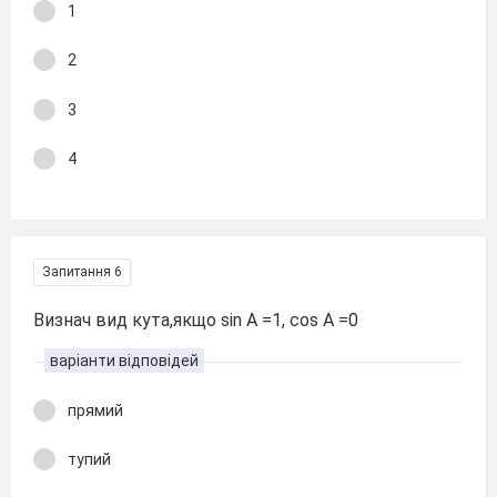
1
2
3
4
Запитання 6
Визнач вид кута,якщо sin A =1, cos A =0
варіанти відповідей
прямий
тупий