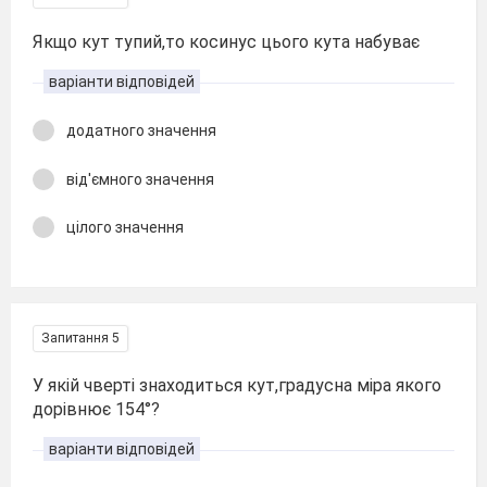
Якщо кут тупий,то косинус цього кута набуває
варіанти відповідей
додатного значення
від'ємного значення
цілого значення
Запитання 5
У якій чверті знаходиться кут,градусна міра якого
дорівнює 154°?
варіанти відповідей