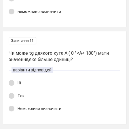
неможливо визначити
Запитання 11
Чи може tg деякого кута А ( 0 °<А< 180°) мати
значення,яке більше одиниці?
варіанти відповідей
Ні
Так
Неможливо визначити