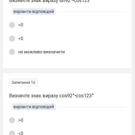
Визначте знак виразу sin92°•cos123°
варіанти відповідей
>0
<0
не можливо визначити
Запитання 10
Визначте знак виразу cos92°•cos123°
варіанти відповідей
>0
<0