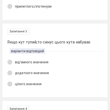
прилеглого,гіпотенузи
Запитання 3
Якщо кут тупий,то синус цього кута набуває
варіанти відповідей
від'ємного значення
додатного значення
цілого значення
Запитання 4