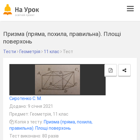
Tog
navi
Призма (пряма, похила, правильна). Площі
поверхонь
Тести
Геометрія
11 клас
Тест
Сиротенко С. М.
Додано: 9 січня 2021
Предмет: Геометрія, 11 клас
Копія з тесту:
Призма (пряма, похила,
правильна). Площі поверхонь
Тест виконано: 80 разів