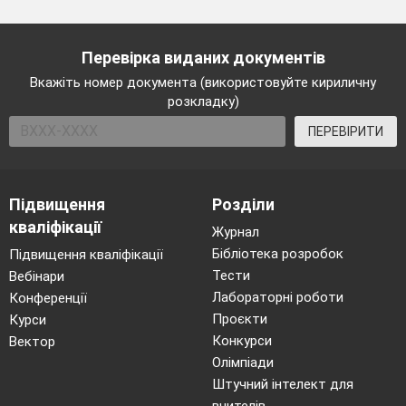
Перевірка виданих документів
Вкажіть номер документа (використовуйте кириличну
розкладку)
ПЕРЕВІРИТИ
Підвищення
Розділи
кваліфікації
Журнал
Бібліотека розробок
Підвищення кваліфікації
Тести
Вебінари
Лабораторні роботи
Конференції
Проєкти
Курси
Конкурси
Вектор
Олімпіади
Штучний інтелект для
вчителів