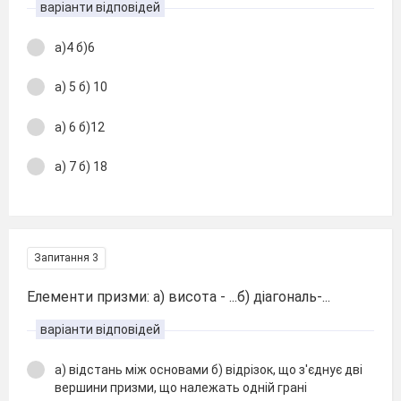
варіанти відповідей
а)4 б)6
а) 5 б) 10
а) 6 б)12
а) 7 б) 18
Запитання 3
Елементи призми: а) висота - ...б) діагональ-...
варіанти відповідей
а) відстань між основами б) відрізок, що з'єднує дві
вершини призми, що належать одній грані