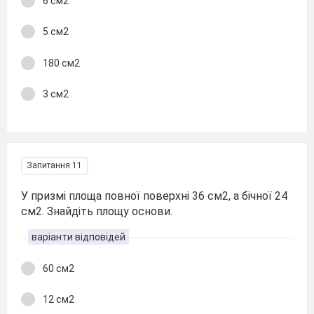
6 см2
5 см2
180 см2
3 см2
Запитання 11
У призмі площа повної поверхні 36 см2, а бічної 24
см2. Знайдіть площу основи.
варіанти відповідей
60 см2
12 см2