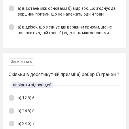
а) відстань між основами б) відрізок, що з'єднує дві
вершини призми, що не належать одній грані
а) відрізок, що з'єднує дві вершини призми, що не
належать одній грані б) відстань між основами
Запитання 4
Скільки в десятикутній призмі: а) ребер б) граней ?
варіанти відповідей
а) 12 б) 6
а) 24 б) 8
а) 28 б) 7