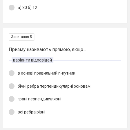
а) 30 б) 12
Запитання 5
Призму називають прямою, якщо...
варіанти відповідей
в основі правильний n-кутник
бічні ребра перпендикулярні основам
грані перпендикулярні
всі ребра рівні