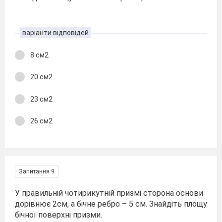
варіанти відповідей
8 см2
20 см2
23 см2
26 см2
Запитання 9
У правильній чотирикутній призмі сторона основи
до­рівнює 2см, а бічне ребро – 5 см. Знайдіть площу
бічної поверхні призми.