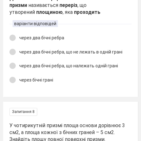
призми
називається
переріз
, що
утворений
площиною
, яка
проходить
варіанти відповідей
через два бічні ребра
через два бічні ребра, що не лежать в одній грані
через два бічні ребра, що належать одній грані
через бічні грані
Запитання 8
У чотирикутній призмі площа основи дорівнює 3
см2, а площа кожної з бічних граней – 5 см2.
Знайдіть площу повної поверхні призми.