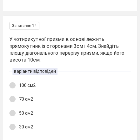
Запитання 14
У чотирикутної призми в основі лежить
прямокутник із сторонами 3см і 4см. Знайдіть
площу діагонального перерізу призми, якщо його
висота 10см.
варіанти відповідей
100 см2
70 см2
50 см2
30 см2