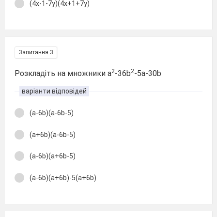
(4х-1-7у)(4х+1+7у)
Запитання 3
2
2
Розкладіть на множники a
-36b
-5a-30b
варіанти відповідей
(a-6b)(a-6b-5)
(a+6b)(a-6b-5)
(a-6b)(a+6b-5)
(a-6b)(a+6b)-5(a+6b)