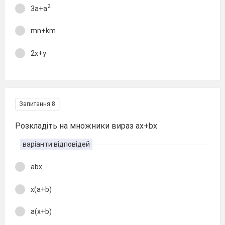
2
3a+a
mn+km
2x+y
Запитання 8
Розкладіть на множники вираз ax+bx
варіанти відповідей
abx
x(a+b)
a(x+b)