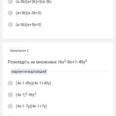
(a-3b)(a+3b)+5(a-3b)
(a+3b)(a-3b+5)
(a-3b)(a+3b+5)
Запитання 2
2
2
Розкладіть на множники 16х
-8х+1-49у
варіанти відповідей
(4х-1-49у)(4х-1+49у)
2
2
(4х-1)
-49у
(4х-1-7у)(4х-1+7у)