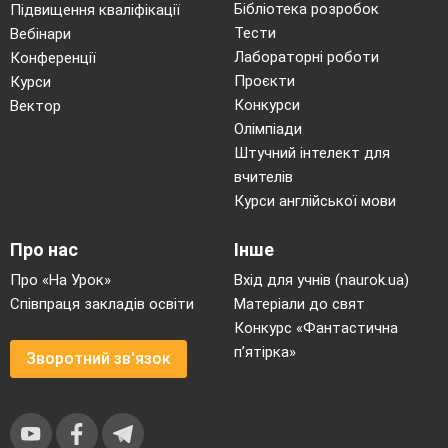
Бібліотека розробок
Підвищення кваліфікації
Тести
Вебінари
Лабораторні роботи
Конференції
Проєкти
Курси
Конкурси
Вектор
Олімпіади
Штучний інтелект для
вчителів
Курси англійської мови
Про нас
Інше
Про «На Урок»
Вхід для учнів (naurok.ua)
Співпраця закладів освіти
Матеріали до свят
Конкурс «Фантастична
п’ятірка»
Зворотний зв'язок