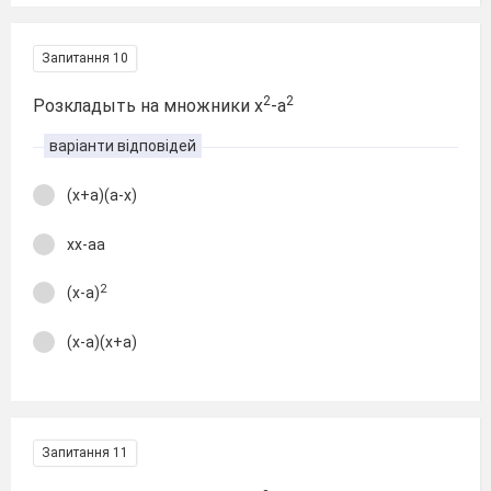
Запитання 10
2
2
Розкладыть на множники x
-a
варіанти відповідей
(x+a)(a-x)
xx-aa
2
(x-a)
(x-a)(x+a)
Запитання 11