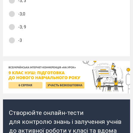
-3; 3
-3;0
-3; 9
-3
Створюйте онлайн-тести
для контролю знань і залучення учнів
до активної роботи у класі та вдома