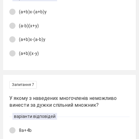
(a+b)x-(a+b)y
(a-b)(x+y)
(a+b)x-(a-b)y
(a+b)(x-y)
Запитання 7
У якому з наведених многочленів неможливо
винести за дужки спільний множник?
варіанти відповідей
8a+4b