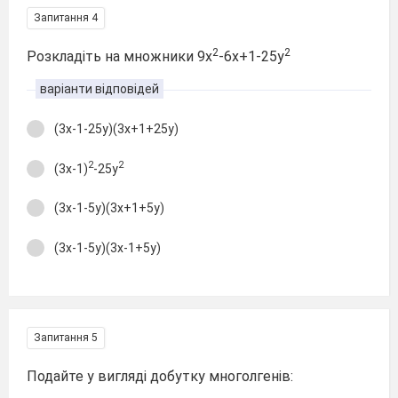
Запитання 4
2
2
Розкладіть на множники 9х
-6х+1-25у
варіанти відповідей
(3х-1-25у)(3х+1+25у)
2
2
(3х-1)
-25у
(3х-1-5у)(3х+1+5у)
(3х-1-5у)(3х-1+5у)
Запитання 5
Подайте у вигляді добутку многолгенів: