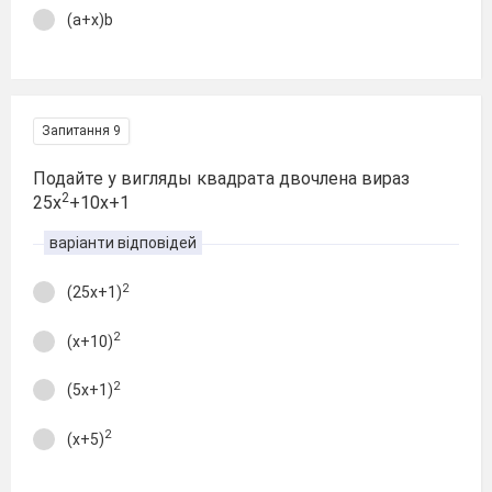
(a+x)b
Запитання 9
Подайте у вигляды квадрата двочлена вираз
2
25х
+10х+1
варіанти відповідей
2
(25х+1)
2
(х+10)
2
(5х+1)
2
(х+5)