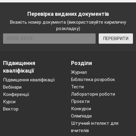
Перевірка виданих документів
Вкажіть номер документа (використовуйте кириличну
розкладку)
ПЕРЕВІРИТИ
Підвищення
Розділи
кваліфікації
Журнал
Бібліотека розробок
Підвищення кваліфікації
Тести
Вебінари
Лабораторні роботи
Конференції
Проєкти
Курси
Конкурси
Вектор
Олімпіади
Штучний інтелект для
вчителів