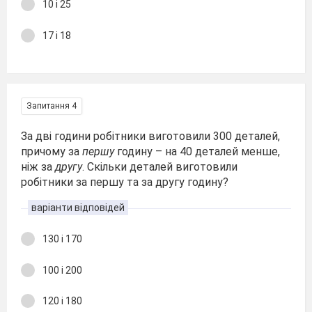
10 і 25
17 і 18
Запитання 4
За дві години робітники виготовили 300 деталей,
причому за
першу
годину – на 40 деталей менше,
ніж за
другу
. Скільки деталей виготовили
робітники за першу та за другу годину?
варіанти відповідей
130 і 170
100 і 200
120 і 180