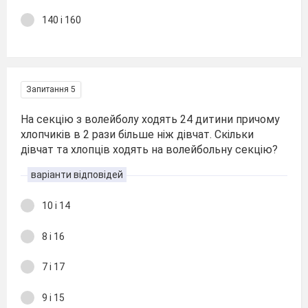
140 і 160
Запитання 5
На секцію з волейболу ходять 24 дитини причому
хлопчиків в 2 рази більше ніж дівчат. Скільки
дівчат та хлопців ходять на волейбольну секцію?
варіанти відповідей
10 і 14
8 і 16
7 і 17
9 і 15