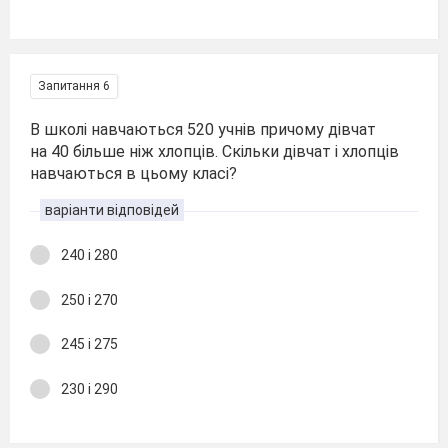
Запитання 6
В школі навчаються 520 учнів причому дівчат
на 40 більше ніж хлопців. Скільки дівчат і хлопців
навчаються в цьому класі?
варіанти відповідей
240 і 280
250 і 270
245 і 275
230 і 290