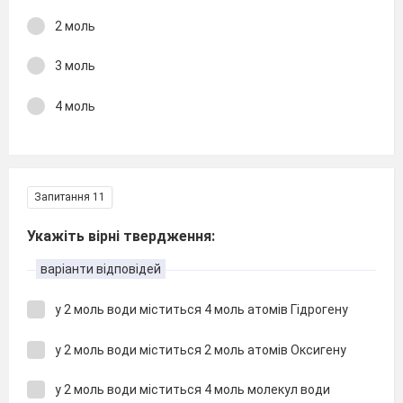
2 моль
3 моль
4 моль
Запитання 11
Укажіть вірні твердження:
варіанти відповідей
у 2 моль води міститься 4 моль атомів Гідрогену
у 2 моль води міститься 2 моль атомів Оксигену
у 2 моль води міститься 4 моль молекул води