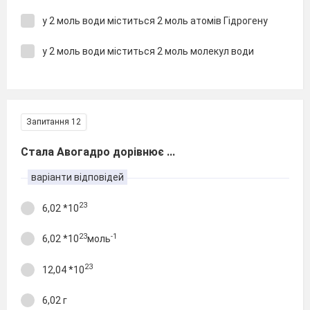
у 2 моль води міститься 2 моль атомів Гідрогену
у 2 моль води міститься 2 моль молекул води
Запитання 12
Стала Авогадро дорівнює ...
варіанти відповідей
23
6,02 *10
23
-1
6,02 *10
моль
23
12,04 *10
6,02 г