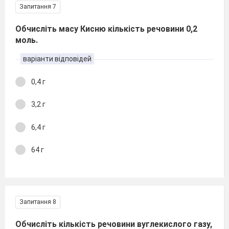
Запитання 7
Обчисліть масу Кисню кількість речовини 0,2
моль.
варіанти відповідей
0,4 г
3,2 г
6,4 г
64 г
Запитання 8
Обчисліть кількість речовини вуглекислого газу,