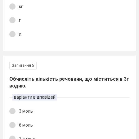
кг
г
л
Запитання 5
Обчисліть кількість речовини, що міститься в 3г
водню.
варіанти відповідей
3 моль
6 моль
1,5 моль