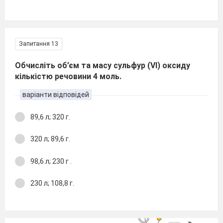
Запитання 13
Обчисліть об’єм та масу сульфур (VІ) оксиду
кількістю речовини 4 моль.
варіанти відповідей
89,6 л; 320 г.
320 л; 89,6 г.
98,6 л; 230 г .
230 л; 108,8 г.