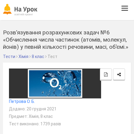
Tog
navi
Розв’язування розрахункових задач №6
«Обчислення числа частинок (атомів, молекул,
йонів) у певній кількості речовини, масі, об’ємі.»
Тести
Хімія
8 клас
Тест
Петрова О. Б.
Додано: 20 грудня 2021
Предмет: Хімія, 8 клас
Тест виконано: 1739 разів