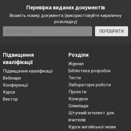
Перевірка виданих документів
Вкажіть номер документа (використовуйте кириличну
розкладку)
ПЕРЕВІРИТИ
Підвищення
Розділи
кваліфікації
Журнал
Бібліотека розробок
Підвищення кваліфікації
Тести
Вебінари
Лабораторні роботи
Конференції
Проєкти
Курси
Конкурси
Вектор
Олімпіади
Штучний інтелект для
вчителів
Курси англійської мови