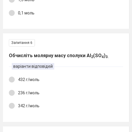
0,1 моль
Запитання 6
Обчисліть молярну масу сполуки Al
(SO
)
2
4
3.
варіанти відповідей
432 г/моль
236 г/моль
342 г/моль