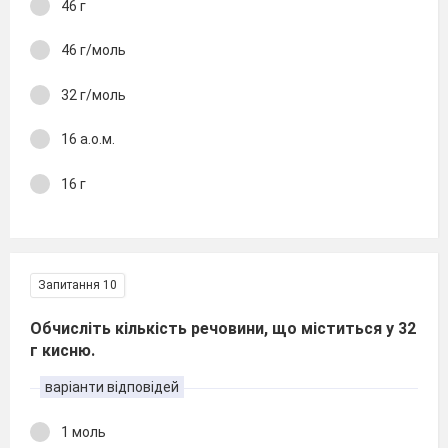
46 г
46 г/моль
32 г/моль
16 а.о.м.
16 г
Запитання 10
Обчисліть кількість речовини, що міститься у 32
г кисню.
варіанти відповідей
1 моль