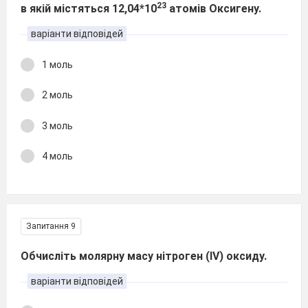
23
в якій містяться 12,04*10
атомів Оксигену.
варіанти відповідей
1 моль
2 моль
3 моль
4 моль
Запитання 9
Обчисліть молярну масу нітроген (ІV) оксиду.
варіанти відповідей