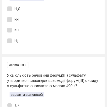
H
S
2
KH
KCl
H
2
Запитання 2
Яка кількість речовини ферум(ІІІ) сульфату
утвориться внаслідок взаємодії ферум(ІІІ) оксиду
з сульфатною кислотою масою 490 г?
варіанти відповідей
1,7