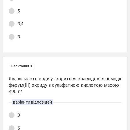
5
3,4
3
Запитання 3
Яка кількість води утвориться внаслідок взаємодії
ферум(ІІІ) оксиду з сульфатною кислотою масою
490 г?
варіанти відповідей
3
5