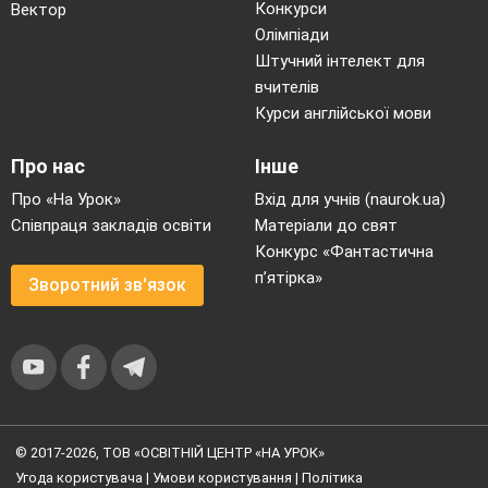
Конкурси
Вектор
Олімпіади
Штучний інтелект для
вчителів
Курси англійської мови
Про нас
Інше
Про «На Урок»
Вхід для учнів (naurok.ua)
Співпраця закладів освіти
Матеріали до свят
Конкурс «Фантастична
п’ятірка»
Зворотний зв'язок
© 2017-2026, ТОВ «ОСВІТНІЙ ЦЕНТР «НА УРОК»
Угода користувача
|
Умови користування
|
Політика