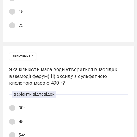
15
25
Запитання 4
Яка кількість маса води утвориться внаслідок
взаємодії ферум(ІІІ) оксиду з сульфатною
кислотою масою 490 г?
варіанти відповідей
30г
45г
54г