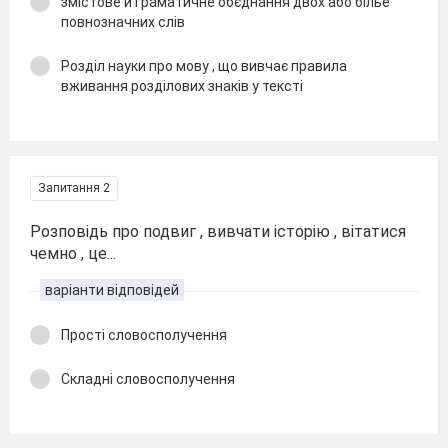
змістове й граматичне обєднання двох або білье
повнозначних слів
Розділ науки про мову , що вивчає правила
вживання розділових знаків у тексті
Запитання 2
Розповідь про подвиг , вивчати історію , вітатися
чемно , це...
варіанти відповідей
Прості словосполучення
Складні словосполучення