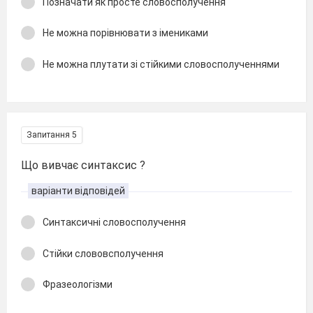
Позначати як просте словосполучення
Не можна порівнювати з імениками
Не можна плутати зі стійкими словосполученнями
Запитання 5
Що вивчає синтаксис ?
варіанти відповідей
Синтаксичні словосполучення
Стійки слововсполучення
Фразеологізми