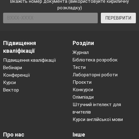
Вкажіть номер документа (використовуйте кириличну
розкладку)
ПЕРЕВІРИТИ
Підвищення
Розділи
кваліфікації
Журнал
Бібліотека розробок
Підвищення кваліфікації
Тести
Вебінари
Лабораторні роботи
Конференції
Проєкти
Курси
Конкурси
Вектор
Олімпіади
Штучний інтелект для
вчителів
Курси англійської мови
Про нас
Інше