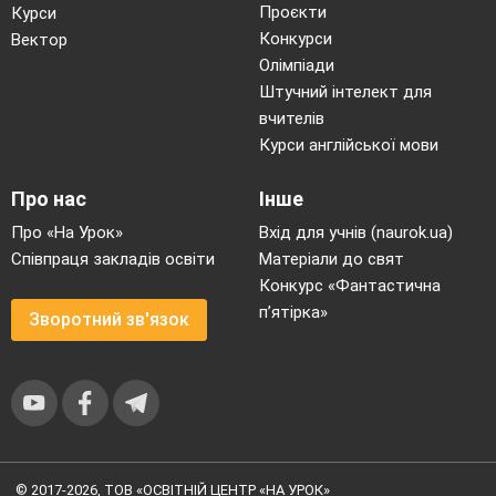
Проєкти
Курси
Конкурси
Вектор
Олімпіади
Штучний інтелект для
вчителів
Курси англійської мови
Про нас
Інше
Про «На Урок»
Вхід для учнів (naurok.ua)
Співпраця закладів освіти
Матеріали до свят
Конкурс «Фантастична
п’ятірка»
Зворотний зв'язок
© 2017-2026, ТОВ «ОСВІТНІЙ ЦЕНТР «НА УРОК»