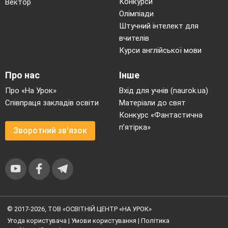
Конкурси
Вектор
Олімпіади
Штучний інтелект для
вчителів
Курси англійської мови
Про нас
Інше
Про «На Урок»
Вхід для учнів (naurok.ua)
Співпраця закладів освіти
Матеріали до свят
Конкурс «Фантастична
п’ятірка»
Зворотний зв'язок
© 2017-2026, ТОВ «ОСВІТНІЙ ЦЕНТР «НА УРОК»
Угода користувача
|
Умови користування
|
Політика