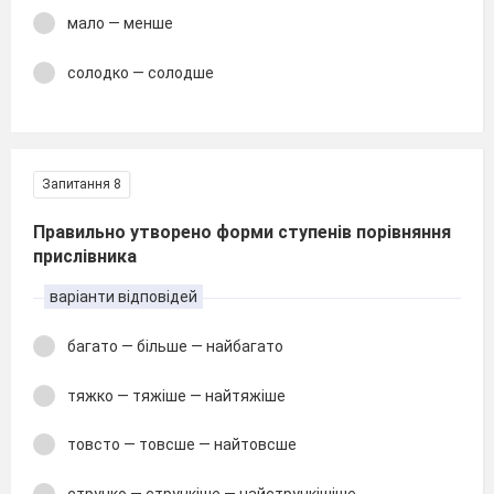
мало — менше
солодко — солодше
Запитання 8
Правильно утворено форми ступенів порівняння
прислівника
варіанти відповідей
багато — більше — найбагато
тяжко — тяжіше — найтяжіше
товсто — товсше — найтовсше
струнко — стрункіше — найстрункішіше