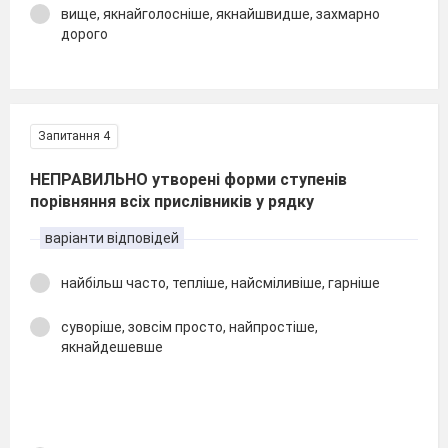
вище, якнайголосніше, якнайшвидше, захмарно
дорого
Запитання 4
НЕПРАВИЛЬНО утворені форми ступенів
порівняння всіх прислівників у рядку
варіанти відповідей
найбільш часто, тепліше, найсміливіше, гарніше
суворіше, зовсім просто, найпростіше,
якнайдешевше