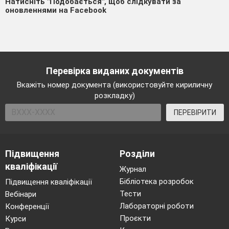
Натисніть "Подобається", щоб слідкувати за
оновленнями на Facebook
Перевірка виданих документів
Вкажіть номер документа (використовуйте кириличну
розкладку)
ПЕРЕВІРИТИ
Підвищення
Розділи
кваліфікації
Журнал
Бібліотека розробок
Підвищення кваліфікації
Тести
Вебінари
Лабораторні роботи
Конференції
Проєкти
Курси