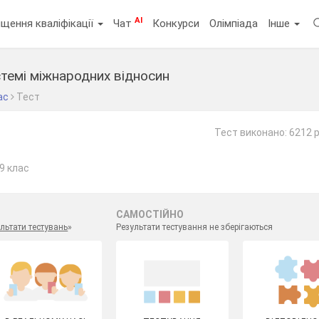
AI
щення кваліфікації
Чат
Конкурси
Олімпіада
Інше
стемі міжнародних відносин
ас
Тест
Тест виконано: 6212 р
 9 клас
САМОСТІЙНО
льтати тестувань
»
Результати тестування не зберігаються