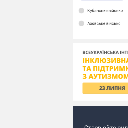
Кубанське військо
Азовське військо
Створюйте онл