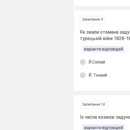
Запитання 9
Як звали отамана заду
турецькій війні 1828-1
варіанти відповідей
Й.Сліпий
Й. Тонкий
Запитання 10
Із числа козаків-задун
варіанти відповідей