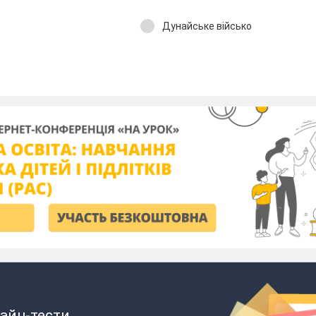
Дунайське військо
айн-тести