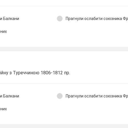
ти Балкани
Прагнули ослабити союзника Фр
вних
війну з Туреччиною 1806-1812 пр.
ти Балкани
Прагнули ослабити союзника Фр
вних