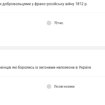
ли добровольцями у фрако-російську війну 1812 р.
70тис.
аїнців які боролись із загонами наполеона в Україні
Лісові козаки