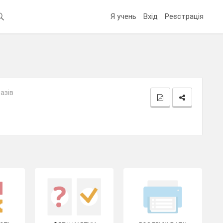
Я учень
Вхід
Реєстрація
азів