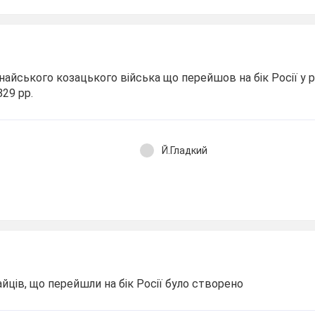
найського козацького війська що перейшов на бік Росії у 
829 рр.
Й.Гладкий
айців, що перейшли на бік Росії було створено