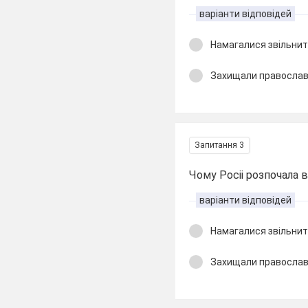
варіанти відповідей
Намагалися звільни
Захищали правосла
Запитання 3
Чому Росіі розпочала 
варіанти відповідей
Намагалися звільни
Захищали правосла