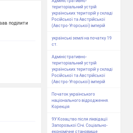
Адміністративно-
територіальний устрій
українських територій у складі
Російської та Австрійської
ував поділити
(Австро-Угорської) імперій
українські землі на початку 19
ст.
Адміністративно-
територіальний устрій
українських територій у складі
Російської та Австрійської
(Австро-Угорської) імперій
Початок українського
національного відродження.
Корекція
9У Козацтво після ліквідації
Запорозької Січі. Соціально-
економічне становище