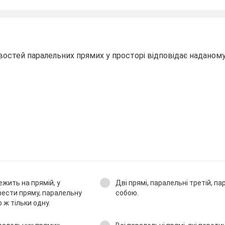
востей паралельних прямих у просторі відповідає надано
ежить на прямій, у
Дві прямі, паралельні третій, па
вести пряму, паралельну
собою.
о ж тільки одну.