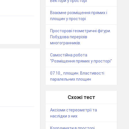
Вектори у просторі
Взаємне розміщення прямих і
площин у просторі
Просторові геометричні фігури.
Побудова перерізів
многогранників.
Самостійна робота
"Розміщення прямих у просторі"
07.10_ площин. Властивості
паралельних площин
Схожі тест
Аксіоми стереометрії та
наслідки з них
Координати в просторі