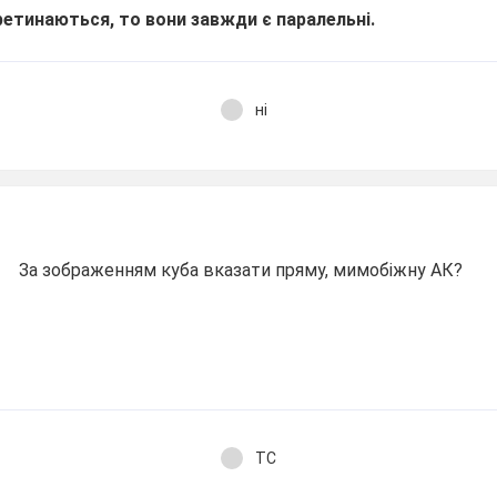
ретинаються, то вони завжди є паралельні.
ні
За зображенням куба вказати пряму, мимобіжну АК?
ТС