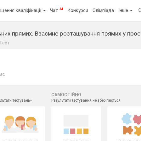
AI
щення кваліфікації
Чат
Конкурси
Олімпіада
Інше
ьних прямих. Взаємне розташування прямих у прос
Тест
лас
САМОСТІЙНО
льтати тестувань
»
Результати тестування не зберігаються