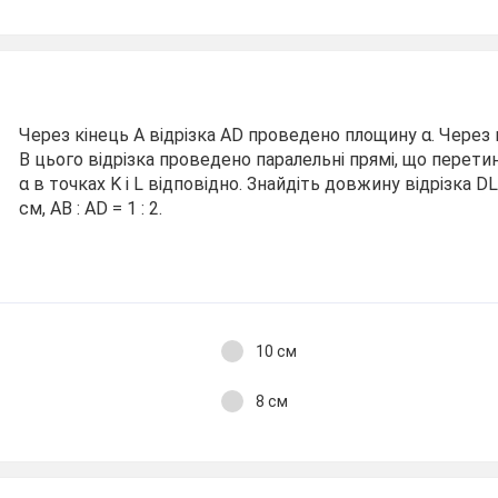
Через кінець А відрізка AD проведено площину α. Через к
В цього відрізка проведено паралельні прямі, що перет
α в точках K і L відповідно. Знайдіть довжину відрізка DL
см, AB : AD = 1 : 2.
10 см
8 см