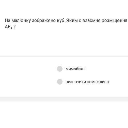
На малюнку зображено куб. Яким є взаємне розміщення 
АВ₁ ?
мимобіжні
визначити неможливо