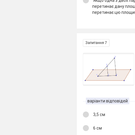
Якщо одна з двох п
перетинає дану площ
перетинає цю площи
Запитання 7
варіанти відповідей
3,5 см
6 см