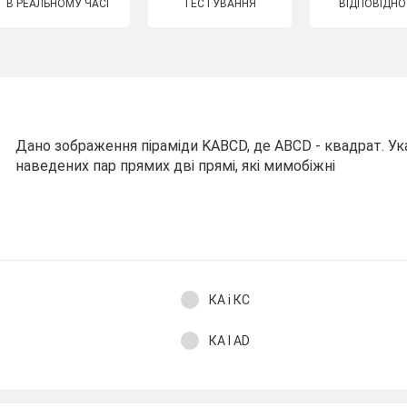
В РЕАЛЬНОМУ ЧАСІ
ТЕСТУВАННЯ
ВІДПОВІДНО
Дано зображення піраміди KАВСD, де АВСD - квадрат. Ук
наведених пар прямих дві прямі, які мимобіжні
КА і КС
КА І АD