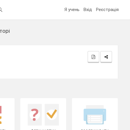
Я учень
Вхід
Реєстрація
торі