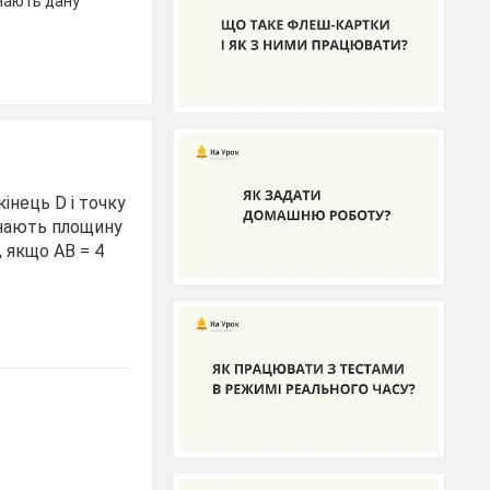
инають дану
інець D і точку
инають площину
, якщо АВ = 4