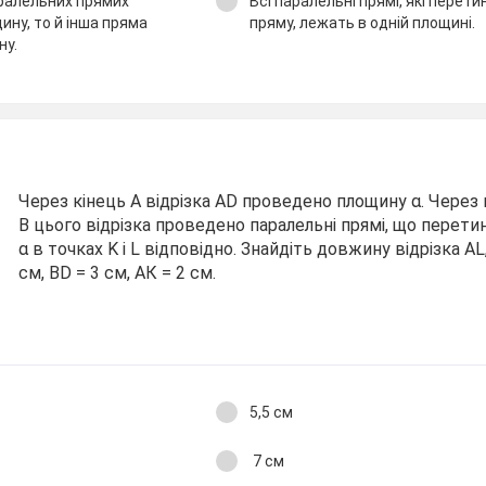
аралельних прямих
Всі паралельні прямі, які перет
ину, то й інша пряма
пряму, лежать в одній площині.
ну.
Через кінець А відрізка AD проведено площину α. Через к
В цього відрізка проведено паралельні прямі, що перет
α в точках K і L відповідно. Знайдіть довжину відрізка AL
см, ВD = 3 см, АК = 2 см.
5,5 см
7 см