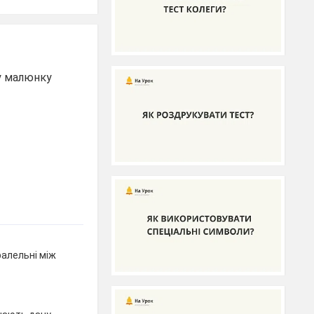
му малюнку
ралельні між