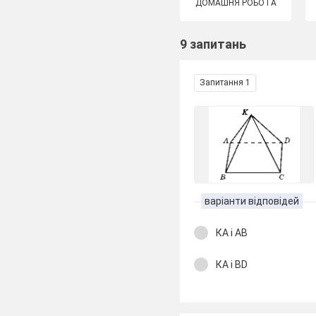
ДОМАШНЯ РОБОТА
9 запитань
Запитання 1
варіанти відповідей
КА і АВ
КА і ВD