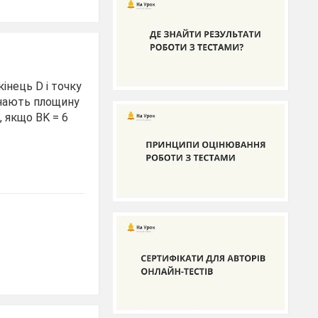
інець D і точку
инають площину
, якщо ВK = 6