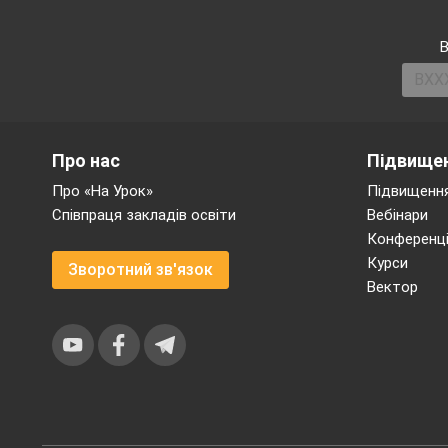
В
Про нас
Підвищен
Про «На Урок»
Підвищення
Співпраця закладів освіти
Вебінари
Конференці
Курси
Зворотний зв'язок
Вектор
Едуардо Са
в)
живими квітами
скульптури, а
картини. тварин