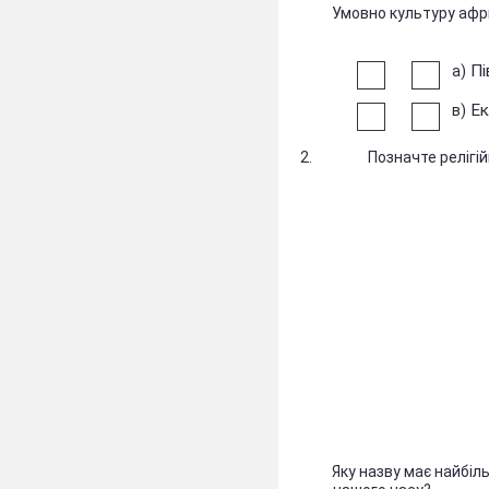
Умовно культуру афр
Пі
а)
Ек
в)
2. Позначте релігійні в
Яку назву має найбіл