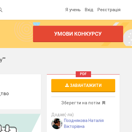
Я учень
Вхід
Реєстрація
УМОВИ КОНКУРСУ
у""
PDF
ЗАВАНТАЖИТИ
цтво
Зберегти на потім
Додав(-ла)
Позднякова Наталія
Вікторівна