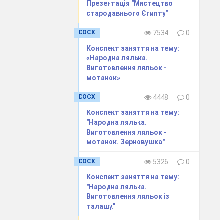
Презентація "Мистецтво
стародавнього Єгипту"
DOCX
7534
0
Конспект заняття на тему:
«Народна лялька.
овною ідеєю
Виготовлення ляльок -
слює
мотанок»
DOCX
4448
0
б)
Конспект заняття на тему:
"Народна лялька.
Виготовлення ляльок -
мотанок. Зерновушка"
DOCX
5326
0
Конспект заняття на тему:
"Народна лялька.
Виготовлення ляльок із
талашу."