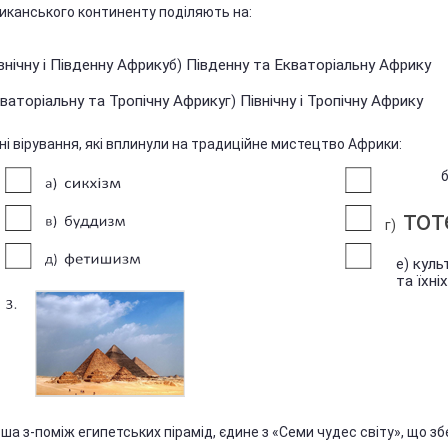
иканського континенту поділяють на:
внічну і Південну Африку
Південну та Екваторіальну Африку
б)
ваторіальну та Тропічну Африку
Північну і Тропічну Африку
г)
ірування, які вплинули на традиційне мистецтво Африки:
б
тот
г)
куль
е)
та їхні
ьша з-поміж египетських пірамід, єдине з «Семи чудес світу», що з