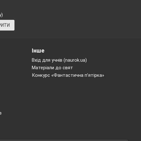
у)
РИТИ
Інше
Вхід для учнів (naurok.ua)
Матеріали до свят
Конкурс «Фантастична п’ятірка»
юнки у стилі
і
в
овідає про
мшливі
ими готові