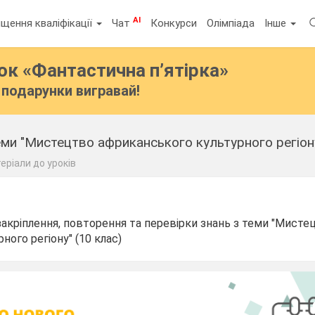
AI
щення кваліфікації
Чат
Конкурси
Олімпіада
Інше
бок
«Фантастична п’ятірка»
подарунки вигравай!
еми "Мистецтво африканського культурного регіон
еріали до уроків
закріплення, повторення та перевірки знань з теми "Мисте
ного регіону" (10 клас)