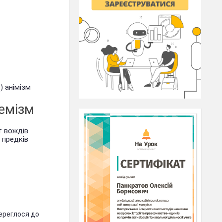
анімізм
)
емізм
т вождів
х предків
береглося до