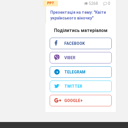
PPT
5268
0
Презентація на тему: "Квіти
українського віночку"
Поділитись матеріалом
ладні барабанні
FACEBOOK
VIBER
TELEGRAM
TWITTER
GOOGLE+
рем′єр посідає
вуд?