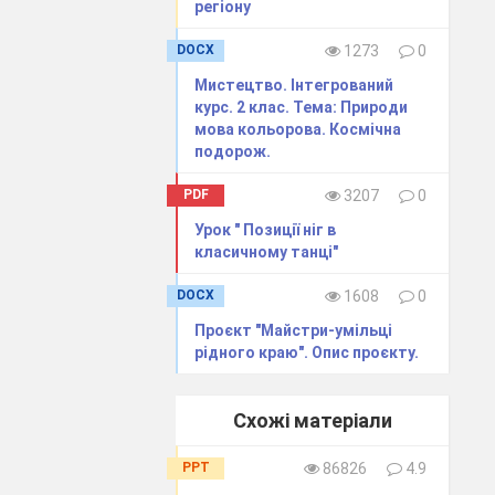
регіону
 привязують
DOCX
1273
0
Мистецтво. Інтегрований
курс. 2 клас. Тема: Природи
мова кольорова. Космічна
подорож.
PDF
3207
0
Урок " Позиції ніг в
класичному танці"
DOCX
1608
0
Проєкт "Майстри-умільці
рідного краю". Опис проєкту.
снові
Схожі матеріали
PPT
86826
4.9