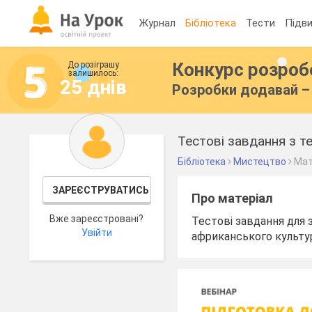
Журнал
Бібліотека
Тести
Підви
Конкурс розро
До розіграшу
залишилось:
25 днів
Розробки додавай – 
Тестові завдання з т
Бібліотека
Мистецтво
Мат
ЗАРЕЄСТРУВАТИСЬ
Про матеріал
Вже зареєстровані?
Тестові завдання для 
Увійти
африканського культур