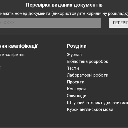
Перевірка виданих документів
Четверте
г)
кажіть номер документа (використовуйте кириличну розкладк
Шосте
ПЕРЕВІ
е)
ня кваліфікації
Розділи
 кваліфікації
Журнал
Бібліотека розробок
ї
Тести
Лабораторні роботи
Стиль Тінгатінга названий так на
Мал
а)
б)
Проєкти
Тінгатінга честь художника Едуардо Саїд
Конкурси
уособлюють дух Африки.
Тінгатінга.
Олімпіади
Штучний інтелект для вчителі
їді Тінгатінга працює з
Стиль Тінгатінга рохп
г)
Курси англійської мови
, створюючи з них Африку через ілюстрування життя приголо
 також його «5 символів», п’яти найбільших прикрашаючи н
 Африки: слона, лева, жирафа,