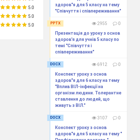
ий і слуховий
здоров"я для 5 класу на тему
5.0
"Співчуття і співпереживання"
ані, і розмову,
5.0
оцес і руховий
PPTX
2955
0
5.0
ого чи іншого
Презентація до уроку з основ
слухач, діяч
.
здоров'я для учнів 5 класу по
темі "Співчуття і
співпереживання"
послідовності
ідчув, як вони
DOCX
6912
0
Конспект уроку з основ
д сприйняття -
здоров"я для 6 класу на тему
тя - слуховий,
"Вплив ВІЛ-інфекції на
організм людини. Толерантне
 сприйняття -
ставлення до людей, що
живуть з ВІЛ."
DOCX
3107
0
мує інформацію
иклад, навички
Конспект уроку з основ
здоров"я для 5 класу на тему "
Профілактика постави ."