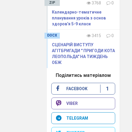
ZIP
3768
0
Календарно-тематичне
не про щось із
планування уроків з основ
 вас зрозумів,
здоров'я 5-9 класи
DOCX
3415
0
СЦЕНАРІЙ ВИСТУПУ
АГІТБРИГАДИ " ПРИГОДИ КОТА
 голуб, війна,
ЛЕОПОЛЬДА" НА ТИЖДЕНЬ
ОБЖ
Поділитись матеріалом
е з них.
ороша пам’ять.
1
FACEBOOK
VIBER
TELEGRAM