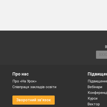
рідкіс
часто зустріч
цікавити
«повто
законом пам’я
складання
уведення 
В
розв’язу
мнемотех
(Потрібно запам
Може, це день нар
Про нас
Підвищен
з’їздив? Раптом ця
вишукувати родинні с
Про «На Урок»
Підвищення
Потрібно запам’
Співпраця закладів освіти
Вебінари
кожної літери фор
Конференці
Курси
триматиметься в голо
Зворотний зв'язок
Вектор
написання ш