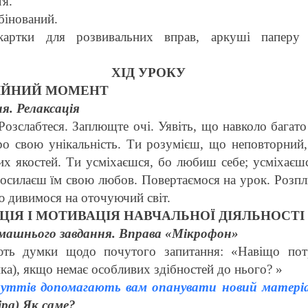
тя.
бінований.
картки для розвивальних вправ, аркуші паперу
ХІД УРОКУ
ЦІЙНИЙ МОМЕНТ
. Релаксація
Розслабтеся. Заплющте очі. Уявіть, що навколо багато
о свою унікальність. Ти розумієш, що неповторний, 
их якостей. Ти усміхаєшся, бо любиш себе; усміхаєш
Посилаєш їм свою любов. Повертаємося на урок. Розп
 дивимося на оточуючий світ.
ЗАЦІЯ І МОТИВАЦІЯ НАВЧАЛЬНОЇ ДІЯЛЬНОСТ
омашнього завдання. Вправа «Мікрофон»
ють думки щодо почутого запитання: «Навіщо пот
ка), якщо немає особливих здібностей до нього? »
чуттів допомагають вам опанувати новий матеріал
ра) Як саме?