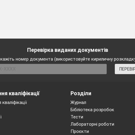
ні, дивні, незвичайні враження запам’ятовують краще, 
аємо;
сь інформацією;
рення — мати навчання» (Дейл Карнегі називає повт
ті».);
 образів (асоціацій) до інформації;
Перевірка виданих документів
до харчового раціону риби й горіхів;
кажіть номер документа (використовуйте кириличну розкладк
вання кросвордів;
ПЕРЕВІ
ніка, що включає запам’ятовування асоціаціями;
’ятати дату - спробуй пригадати, що вона означає для 
одження тітки? Чи цього дня ти вперше щось зроб
ня кваліфікації
Розділи
 дата нагадує чийсь номер телефону? Однак не сл
вята, бо на тестуванні доведеться згадувати ще і їх.
 кваліфікації
Журнал
ятати формулу - спробуйте прочитати її як слово чи
Бібліотека розробок
мули який-небудь вираз і складіть смішну конс
ї
Тести
Лабораторні роботи
ві. Чим смішнішою буде асоціація, тим легше її запам’
Проєкти
паргалок (Можна писати шпаргалки! Під час їх напи