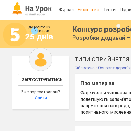
Журнал
Бібліотека
Тести
Підви
Конкурс розро
До розіграшу
залишилось:
25 днів
Розробки додавай – 
Бібліотека
Основи здоров’я
ЗАРЕЄСТРУВАТИСЬ
Про матеріал
Вже зареєстровані?
Формувати уявлення пр
Увійти
полегшують запам'ято
напруження напередодн
позитивного мислення