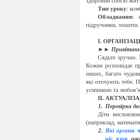
здоровий спосіб жит
Тип уроку
: ком
Обладнання:
підручники, зошити.
І. ОРГАНІЗА
►► Привітання
Сядьте зручно. 
Кожен розповідає пр
інших, багато чудов
які оточують тебе. 
усмішкою та любов’ю
II. АКТУАЛІ
Перевірка д
Діти висловлю
(наприклад, математи
Які органи 
ніс, язик,
шкі