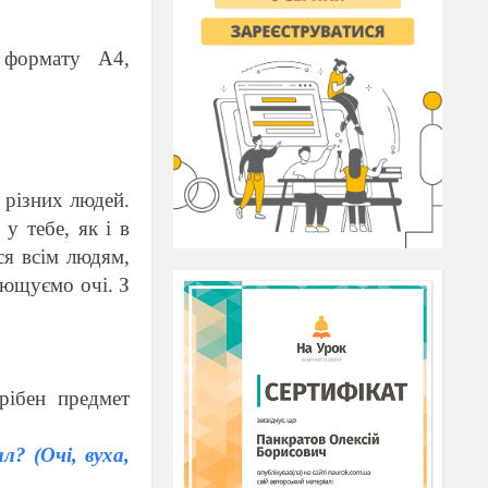
 формату А4,
 різних людей.
у тебе, як і в
ся всім людям,
лющуємо очі. З
І
рібен предмет
? (Очі, вуха,