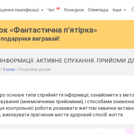
AI
щення кваліфікації
Чат
Конкурси
Олімпіада
Інше
бок
«Фантастична п’ятірка»
подарунки вигравай!
5 клас
Розробки уроків
о основні типи сприйняття інформації; ознайомити з мето
вування (мнемонічними прийомами), і способами зниженн
і контрольної роботи; розвивати життєві навички активн
; виховувати прагнення вести здоровий спосіб життя.