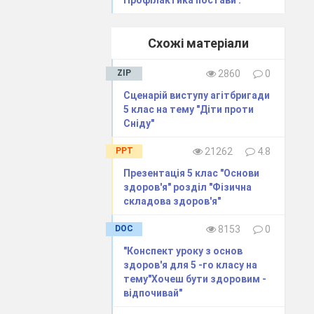
і малюнок. Він
Схожі матеріали
жком» передати
ZIP
2860
0
Сценарій виступу агітбригади
рмацію.
5 клас на тему "Діти проти
Сніду"
щось цікаве.
PPT
21262
4.8
ся, зрозуміти,
Презентація 5 клас "Основи
здоров'я" розділ "Фізична
складова здоров'я"
хати.
епитати те, що
DOC
8153
0
"Конспект уроку з основ
здоров'я для 5 -го класу на
непорозуміння.
тему"Хочеш бути здоровим -
відпочивай"
 та наступному