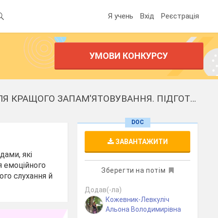
Я учень
Вхід
Реєстрація
УМОВИ КОНКУРСУ
ТИПИ СПРИЙНЯТТЯ ІНФОРМАЦІЇ. АКТИВНЕ СЛУХАННЯ. ПРИЙОМИ ДЛЯ КРАЩОГО ЗАПАМ'ЯТОВУВАННЯ. ПІДГОТОВКА ДО КОНТРОЛЬНОЇ РОБОТИ
DOC
ЗАВАНТАЖИТИ
дами, які
я емоційного
Зберегти на потім
ого слухання й
Додав(-ла)
Кожевник-Левкуліч
Альона Володимирівна