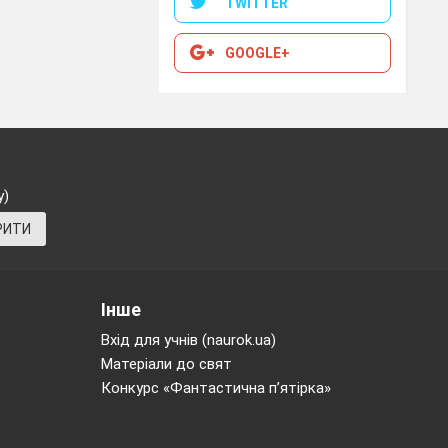
TWITTER
ніж звичні, що
GOOGLE+
орення «другим
у)
РИТИ
тебе особисто.
ив або кудись
Інше
ід спеціально
Вхід для учнів (naurok.ua)
 придумайте до
Матеріали до свят
трукцію, яка
Конкурс «Фантастична п’ятірка»
ятати.)
сання матеріал