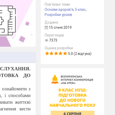
Пов’язані теми
Основи здоров’я
,
5 клас
,
Розробки уроків
Додано
15 січня 2019
Переглядів
7373
Оцінка розробки
5.0 (2 відгука)
СЛУХАННЯ.
ОТОВКА ДО
; ознайомити з
, і способами
ивати життєві
агнення вести