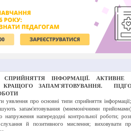
И СПРИЙНЯТТЯ ІНФОРМАЦІЇ. АКТИВНЕ 
КРАЩОГО ЗАПАМ'ЯТОВУВАННЯ.
ПІДГ
ОБОТИ
 уявлення про основні типи сприйняття інформації
гшують запам'ятовування (мнемонічними прийомами)
о напруження напередодні контрольної роботи; розв
 слухання й позитивного мислення; виховувати пр