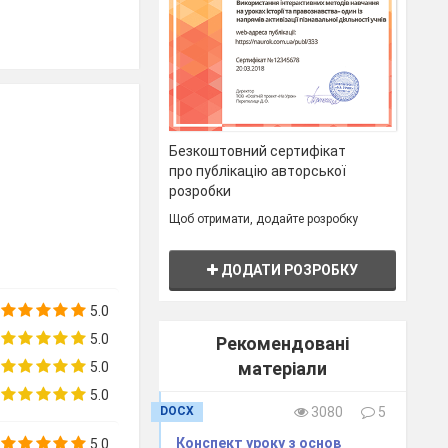
ня предметів і
.
Безкоштовний сертифікат
про публікацію авторської
же бути:
розробки
Щоб отримати, додайте розробку
ДОДАТИ РОЗРОБКУ
ють між собою.
ь дотиковий і
5.0
и відповідний
5.0
Рекомендовані
неможливі рухи
матеріали
5.0
го аналізатора,
5.0
DOCX
3080
5
більшого вони
Конспект уроку з основ
5.0