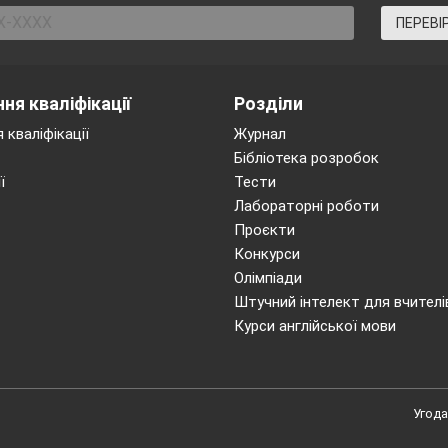
ПЕРЕВІ
орт! Ти прогрес! Ти сприяєш вдос
ня кваліфікації
Розділи
и – найбільш прекрасного творіння
 кваліфікації
Журнал
П’єр д
Бібліотека розробок
ї
Тести
Лабораторні роботи
Проєкти
Конкурси
Олімпіади
Штучний інтелект для вчителі
Курси англійської мови
ядка.
Угода
алюнків