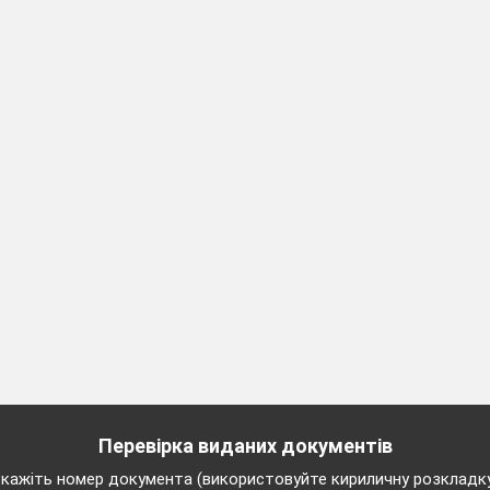
ядка.
шашок
«Чемпіон класу» (2-4 класи).
«
Вчи
мо
с
я
бути здорови
ивної газети
ня кросвордів.
ка» -змагання між учнями
класів.
Старти надій» (1-4 класи).
Перевірка виданих документів
кажіть номер документа (використовуйте кириличну розкладк