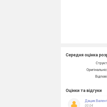
Середня оцінка ро
Структ
Оригінальні
Відпові
Оцінки та відгуки
Дацик Вален
00:04