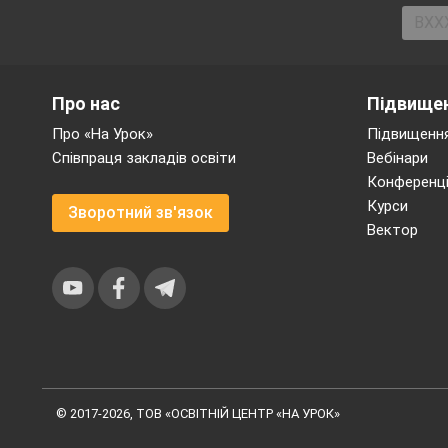
О Сп
Про нас
Підвищен
людин
Про «На Урок»
Підвищення
Співпраця закладів освіти
Вебінари
Конференці
Курси
Зворотний зв'язок
Вектор
1. Весела зар
© 2017-2026, ТОВ «ОСВІТНІЙ ЦЕНТР «НА УРОК»
2. Конкурс м