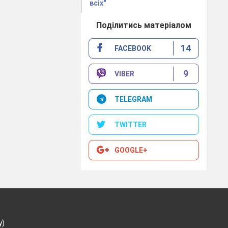
всіх"
Поділитись матеріалом
м
и»
.
14
FACEBOOK
9
VIBER
TELEGRAM
TWITTER
GOOGLE+
у)