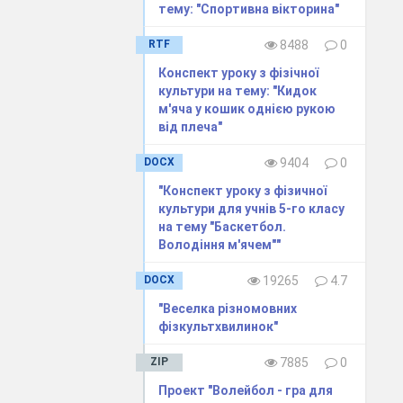
тему: "Спортивна вікторина"
RTF
8488
0
Конспект уроку з фізічної
культури на тему: "Кидок
м'яча у кошик однiєю рукою
виховання
вiд плеча"
улюбленим
DOCX
9404
0
"Конспект уроку з фізичної
.
культури для учнів 5-го класу
на тему "Баскетбол.
Володіння м'ячем""
й
DOCX
19265
4.7
"Веселка різномовних
фізкультхвилинок"
.
ZIP
7885
0
Проект "Волейбол - гра для