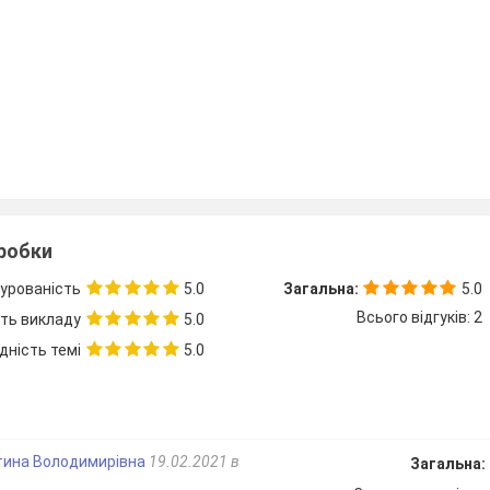
зробки
урованість
5.0
Загальна:
5.0
Всього відгуків: 2
сть викладу
5.0
дність темі
5.0
тина Володимирівна
19.02.2021 в
Загальна: