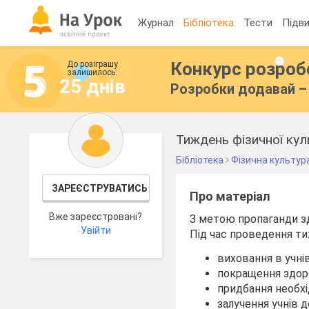
Журнал
Бібліотека
Тести
Підви
Конкурс розро
До розіграшу
залишилось:
25 днів
Розробки додавай – 
Тиждень фізичної кул
Бібліотека
Фізична культур
ЗАРЕЄСТРУВАТИСЬ
Про матеріал
Вже зареєстровані?
З метою пропаганди зд
Увійти
Під час проведення ти
виховання в учнів
покращення здоро
придбання необхід
залучення учнів 