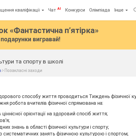
AI
щення кваліфікації
Чат
Конкурси
Олімпіада
Інше
бок
«Фантастична п’ятірка»
подарунки вигравай!
ьтури та спорту в школі
а
Позакласні заходи
орового способу життя проводиться Тиждень фізичної кул
жня робота вчителів фізичної спрямована на:
 ціннісної орієнтації на здоровий спосіб життя;
в'я;
них знань в області фізичної культури і спорту;
до систематичних занять фізичною культурою і спортом;