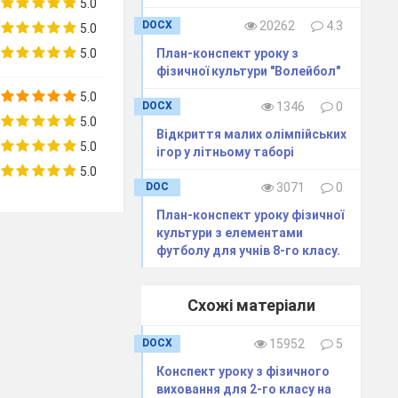
5.0
DOCX
20262
4.3
5.0
5.0
План-конспект уроку з
фізичної культури "Волейбол"
5.0
DOCX
1346
0
5.0
Відкриття малих олімпійських
5.0
ігор у літньому таборі
5.0
DOC
3071
0
План-конспект уроку фізичної
культури з елементами
футболу для учнів 8-го класу.
Схожі матеріали
DOCX
15952
5
Конспект уроку з фізичного
виховання для 2-го класу на