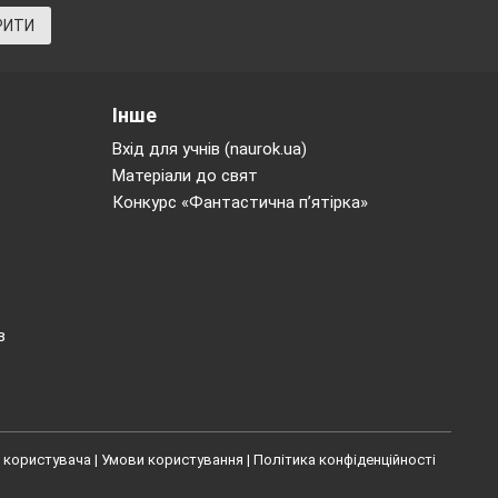
РИТИ
коналенню
Інше
 природи.
Вхід для учнів (naurok.ua)
е Кубертен
Матеріали до свят
Конкурс «Фантастична п’ятірка»
в
 користувача
|
Умови користування
|
Політика конфіденційності