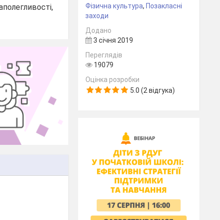
Фізична культура
,
Позакласні
аполегливості,
заходи
Додано
3 січня 2019
Переглядів
19079
Оцінка розробки
5.0 (2 відгука)