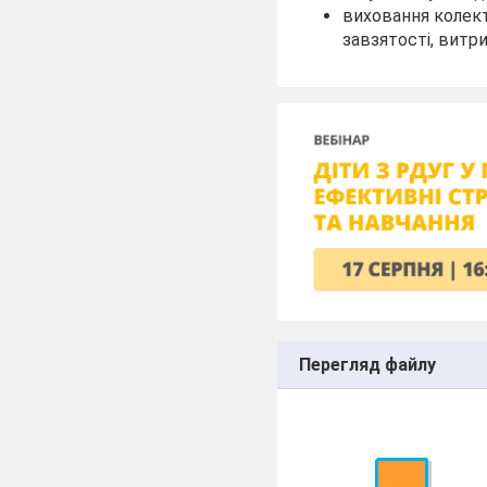
виховання колект
завзятості, витр
Перегляд файлу