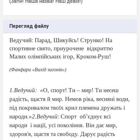
(Загін! Наша назва! Наш девіз!)
Перегляд файлу
Ведучий: Парад, Шикуйсь!
Струнко! На
спортивне свято, приурочене
відкриттю
Малих олімпійських ігор, Кроком-Руш!
(Фанфари «Вихід загонів»)
1.Ведучий:
«О, спорт! Ти – мир! Ти несеш
радість, щастя й мир. Немов ріка, весняні води,
під покривалом твоїх крил племена дружать і
народи.»
2.Ведучий
: Спорт
об’єднує всі
народи
і нації, усі покоління. Він дає мир,
здоров'я, щастя та свободу. Дарує радість