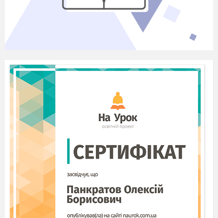
2.Ведучий:
І саме тут, де свята миру і краси
На Зевса честь славетно відбувалась,
На світ олімп іоніки з’являлись
І перемогами своїми прославлялись
Оливи гілку на чолі несли.
1.Ведучий:
Сьогодні ми
запрошуємо всіх до
славетної країни Олімпії.
2.Ведучий:
Команди, під прапор Олімпійських
ігор, струнко!
(музика. Винос прапора 4 учнями)