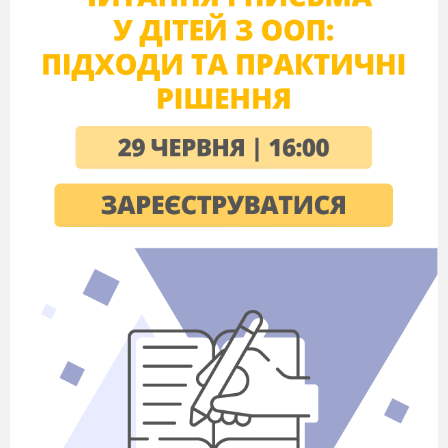
декілька років готуватися до змагань, тому
селяни та ремісники не могли брати участь в
іграх через те, що не мали часу на тренування.
Жінок на олімпійські ігри не допускали.
(виступ боксерів чи борців)?
1.Ведучий:
У стародавні далекі часи,
Біля священного підніжжя Олімпу,
Де славнозвісні всемогутні боги
Із Зевсом на чолі творили раду,
У тихім місті, вздовж ріки
Алфей,
Олімпія знайшла притулочок соб.і