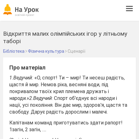
Tog
navi
Відкриття малих олімпійських ігор у літньому
таборі
Бібліотека
Фізична культура
Сценарії
Про матеріал
1.Ведучий:
«О, спорт! Ти – мир! Ти несеш радість,
щастя й мир. Немов ріка, весняні води, під
покривалом твоїх крил племена дружать і
народи.»
2.Ведучий
: Спорт об'єднує всі народи і
нації, усі покоління. Він дає мир, здоров'я, щастя та
свободу. Дарує радість дорослим і малечі.
Капітанам команд приготуватись здати рапорт!
1загін, 2 загін, ….