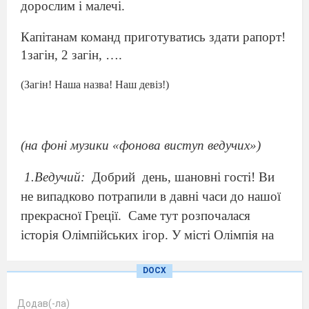
дорослим і малечі.
Капітанам команд приготуватись здати рапорт!
1загін, 2 загін, ….
(Загін! Наша назва! Наш девіз!)
(на фоні музики
«фонова виступ ведучих»)
1.Ведучий:
Добрий
день, шановні гості! Ви
не випадково потрапили в давні часи до нашої
прекрасної Греції.
Саме тут розпочалася
історія Олімпійських ігор. У місті Олімпія на
півострові Пелопоннес
проводилися ігри, що
DOCX
отримали назву Олімпійських. Їх заснував
знаменитий герой Геракл, саме тоді
Додав(-ла)