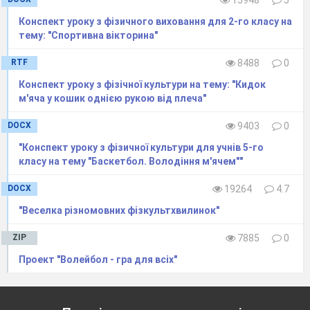
(музика
«олімпійський вогонь»
)
Конспект уроку з фізичного виховання для 2-го класу на
тему: "Спортивна вікторина"
Зевс:
Нехай оцей вогонь несе
RTF
8488
0
Конспект уроку з фізічної культури на тему: "Кидок
Надію кожному із вас,
м'яча у кошик однiєю рукою вiд плеча"
Він – сяйво наше,
DOCX
9403
0
"Конспект уроку з фізичної культури для учнів 5-го
Наш дороговказ!
класу на тему "Баскетбол. Володіння м'ячем""
Афіна
:
Нехай вогонь Олімпіади додасть вам
DOCX
19264
4.7
сили і наснаги!
"Веселка різномовних фізкультхвилинок"
І підкоряться вам вершини, очки , секунди і
ZIP
7885
0
хвилини
Проект "Волейбол - гра для всіх"
Зевс
:
Щоб вам фортуна усміхалась й удача вас
щоб не цуралась.