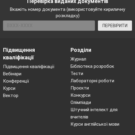
Перевірка виданих документів
Вкажіть номер документа (використовуйте кириличну
Нехай
сьогодні з вами поруч крокують
розкладку)
спритність, мужність, воля.
ПЕРЕВІРИТИ
Афіна
:
І
хай дарує вам удача
рекорди,
успіхи й таланти.
Підвищення
Розділи
кваліфікації
Бажаю виступити вдало, призів на пам'ять і
Журнал
медалей
Бібліотека розробок
Підвищення кваліфікації
Тести
Вебінари
Зевс,
Афіна:
Ми щиро віримо, що звідси
Лабораторні роботи
Конференції
Проєкти
зростуть майбутні олімпійці.
Курси
Конкурси
Вектор
2.Ведучий:
Право запалити олімпійський
Олімпіади
Штучний інтелект для
вогонь змагань надається учню
_
классу
,
вчителів
_________________
.
Курси англійської мови
Підняти державний та
олімпійський прапор.