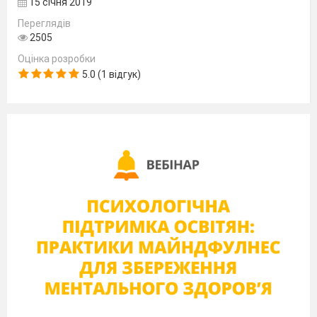
15 січня 2019
скотч, аркуш
А4
Переглядів
2505
Епіграф
Оцінка розробки
5.0 (1 відгук)
Ми маємо справу з найскладнішим,
неоціненним,
найдорожчим, що є в житті, - з людиною.
Від нас, від нашого вміння, майстерності,
мистецтва, мудрості залежить її життя,
здоров’я, розум, характер, воля,
громадянське й інтелектуальне обличчя,
її місце і роль у житті, її щастя.
В.О.Сухомлинський
(слайд 2)
1. Вступ