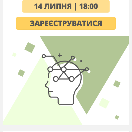
(Звучить спокійна, тиха музи
ка
)
(слайд 3)
Притча про мудрого вчител
я
Був учитель немічний та худий. Жилисті
були руки його, і сумна мережа зморшок
зборознила високе чоло. Але очі вчителя, коли
він говорив, блищали світло і чисто, сила
випромінювалась з них. Коли говорив учитель,
неначе стіна розсувалася перед людьми, і хід
сонця розумів його, і спів пташок, і ярість
тварин, і життя будь-якої тварини на землі. І
були в нього три учні. Молоді вони були та
любили життя. Усе, що знав, передав їм
учитель. Коли прийшов час їм іти, він сказав:
«Я навчав вас багато років. Ось шлях. Він веде
до селища. Я вже старий і не піду з вами. До
того ж я знаю кожний камінь цього шляху.