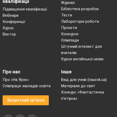
кваліфікації
Відповідні правила.
Журнал
Будь відкритим до нових
Бібліотека розробок
Підвищення кваліфікації
Тести
Вебінари
знань, ідей.
Лабораторні роботи
Конференції
Не переривай іншого, говори
Проєкти
Курси
по черзі.
Конкурси
Вектор
Не відхиляйся від теми
Олімпіади
обговорення.
Штучний інтелект для
Цінуй свій час і час кожного.
вчителів
Курси англійської мови
Не критикувати.
Дотримуйся
Про нас
Інше
конфіденційності.
Про «На Урок»
Вхід для учнів (naurok.ua)
Зберігай веселий настрій.
Співпраця закладів освіти
Матеріали до свят
3.
Вправа «Очікування та сподівання»
Конкурс «Фантастична
(слайд 6)
п’ятірка»
Зворотний зв'язок
-
Після того, як довідалися про тему і
правила роботи, пропоную вам написати