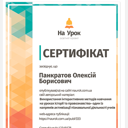
Через три доби ви повернетесь до мене і
розкажете, що саме знайшли в кінці шляху».
Пройшло три доби. Прийшов перший учень.
«Мене ласкаво зустріли, - сказав він, - називали
мене вчителем, дивувалися моїм знанням,
щедро пригощали в кожній хаті»
.
«А якого ж
кольору очі у дітей цього селища?»- спитав
учитель. «Не знаю, бо в перший день я випив
стільки прекрасного, духмяного вина, що всі
очі здавалися мені однаковими». «Повертайся
назад у селище,- сказав старий, - ти ще зможеш
оволодіти ремеслами , але вчителем ти не
станеш ніколи». Повернувся до вчителя другий
учень. «Я був вражений красою жінок у
селищі, - промовив він, - проте,
є там одна
краща за всіх у світі, я готовий до будь-якої