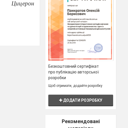
Цицерон
еля відкритим
 тому ділимось
Безкоштовний сертифікат
про публікацію авторської
розробки
Щоб отримати, додайте розробку
тинами
ДОДАТИ РОЗРОБКУ
Рекомендовані
редовища між