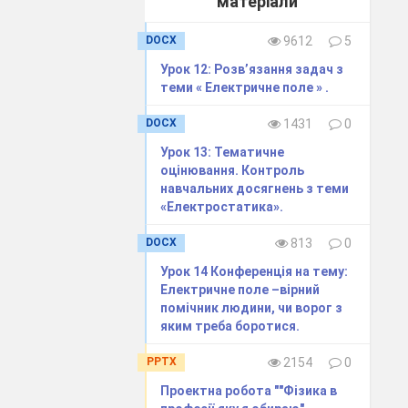
матеріали
DOCX
9612
5
ими цікавими
Урок 12: Розв’язання задач з
теми « Електричне поле » .
DOCX
1431
0
Урок 13: Тематичне
 та інших
оцінювання. Контроль
 добре
навчальних досягнень з теми
а людини має
«Електростатика».
DOCX
813
0
 мають
Урок 14 Конференція на тему:
Електричне поле –вірний
до 30 мКл за
помічник людини, чи ворог з
яким треба боротися.
нервових
PPTX
2154
0
органів
Проектна робота ""Фізика в