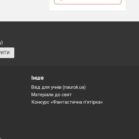
с
160 (§ 54, с.
 потенціалів?
у)
нсатора?
РИТИ
о?
ого матеріалу,
Інше
Вхід для учнів (naurok.ua)
астини різних
Матеріали до свят
акові заряди:
Конкурс «Фантастична п’ятірка»
конденсаторів
чому?
(Вчитель