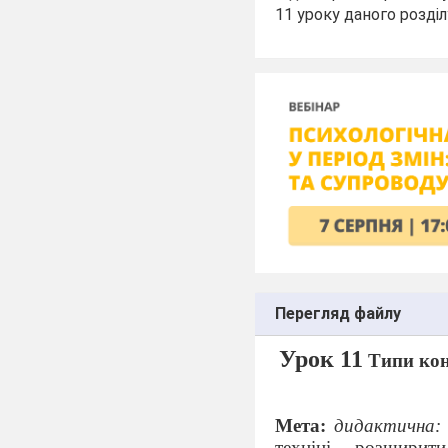
11 уроку даного розділ
Перегляд файлу
Урок 11
Типи конд
Мета:
дидактична:
техніці, розширит