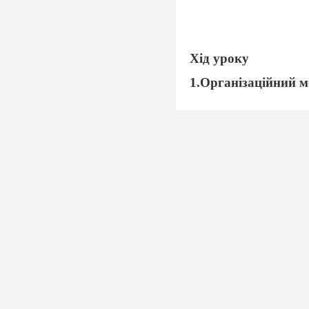
Хід уроку
1.Організаційний м
Психологічний при
зошитом, якщо –вико
Учитель повідомляє,
на групи-пари
та на
2.
Перевірка знань 
Прийом
«Я – дослід
1. Продемонструйте з
конденсатора і побуду
(Один учень виконує 
2.
Як залежить ємніст