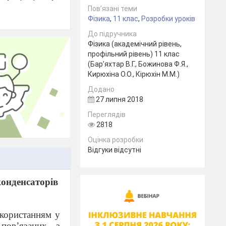
Пов’язані теми
Фізика
,
11 клас
,
Розробки уроків
До підручника
Фізика (академічний рівень,
профільний рівень) 11 клас
(Бар’яхтар В.Г., Божинова Ф.Я.,
Кирюхіна О.О., Кірюхін М.М.)
Додано
27 липня 2018
Переглядів
2818
Оцінка розробки
Відгуки відсутні
конденсаторів
икористанням у
пов’язаних з