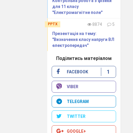
​Контрольна робота з фізики
для 11 класу
і накопичують
"Електромагнітне поле"
PPTX
8874
5
ром.
Ця
Презентація на тему:
лізує
здобич.
"Визначення класу напруги ВЛ
електропередач"
Поділитись матеріалом
денсатор, який
1
FACEBOOK
 про будову і
є різні типи
ність від роду
VIBER
і, трубчасті і
гу на написи на
TELEGRAM
ну парту роздає
TWITTER
я з фізики для
ком, коли нема
GOOGLE+