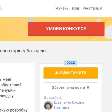
Я учень
Вхід
Реєстрація
УМОВИ КОНКУРСУ
нденсаторів у батарею
DOCX
ЗАВАНТАЖИТИ
ь мені
собистісний
Зберегти на потім
зпечуючи
 розділу
Додав(-ла)
Шевченко Оксана
Павлівна
поную розробку