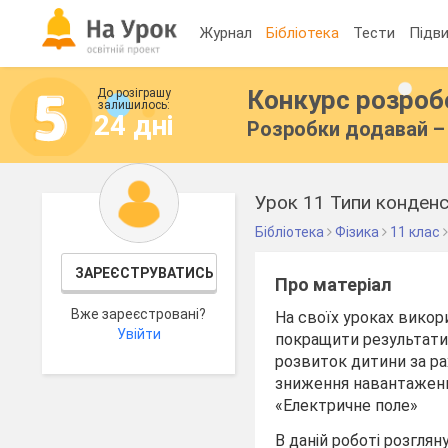
Журнал
Бібліотека
Тести
Підви
Конкурс розро
До розіграшу
залишилось:
24 дні
Розробки додавай – 
Урок 11 Типи конденса
Бібліотека
Фізика
11 клас
ЗАРЕЄСТРУВАТИСЬ
Про матеріал
Вже зареєстровані?
На своїх уроках викор
Увійти
покращити результати 
розвиток дитини за р
зниження навантаження
«Електричне поле»
В даній роботі розгля