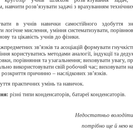
, навчити розв’язувати задачі з врахуванням технічни
ати в учнів навички самостійного здобуття зн
ти логічне мислення, уміння систематизувати, порівню
ову та цікавість учнів до фізики.
міжпредметних зв’язків та асоціацій формувати гнучкіс
ння користуватись методами аналогії, індукції та дедук
овки, порівняння та узагальнення; виховувати увагу, п
ально використовувати свій робочий час; виховувати н
з розкриття причинно – наслідкових зв’язків.
буття практичних умінь та навичок.
ння:
різні типи конденсаторів, батареї конденсаторів.
Недостатньо володіти
потрібно ще й нею 