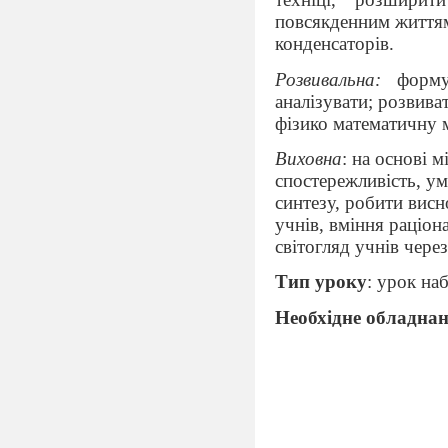
повсякденним життям
конденсаторів.
Розвивальна:
формув
аналізувати; розвива
фізико математичну м
Виховна
: на основі 
спостережливість, умі
синтезу, робити висн
учнів, вміння раціон
світогляд учнів чере
Тип уроку
: урок на
Необхідне обладна