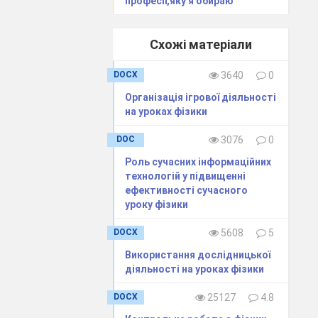
професії,яку я обираю"
Схожі матеріали
о негайно
DOCX
3640
0
 це
сія, головна
Організація ігрової діяльності
на уроках фізики
юдини. У
DOC
3076
0
тяний, або
Роль сучасних інформаційних
ує свій
технологій у підвищенні
зує свій
ефективності сучасного
и!
уроку фізики
дження
DOCX
5608
5
аряд поліпшує
Використання дослідницької
діяльності на уроках фізики
 діяльності
DOCX
25127
4.8