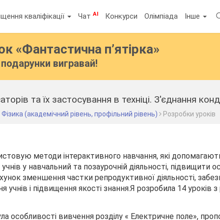
AI
щення кваліфікації
Чат
Конкурси
Олімпіада
Інше
бок
«Фантастична п’ятірка»
подарунки вигравай!
торів та їх застосування в техніці. З'єднання ко
Фізика (академічний рівень, профільний рівень)
Розробки уроків
истовую методи інтерактивного навчання, які допомагают
учнів у навчальний та позаурочній діяльності, підвищити о
ахунок зменшення частки репродуктивної діяльності, забе
 учнів і підвищення якості знання.
Я розробила 14 уроків з
нула особливості вивчення розділу « Електричне поле», про