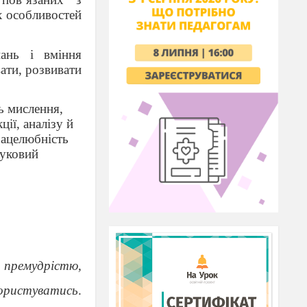
х особливостей
ань і вміння
вати, розвивати
ть мислення,
ції, аналізу й
рацелюбність
ауковий
 премудрістю,
користуватись
.