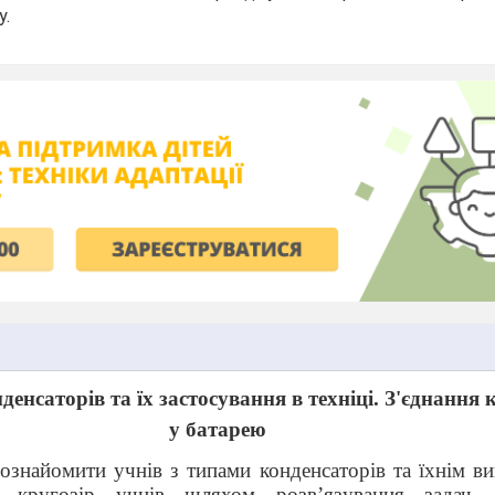
у.
енсаторів та їх застосування в техніці. З'єднання 
у батарею
ознайомити учнів з типами конденсаторів та їхнім в
и кругозір учнів шляхом розв’язування задач, 