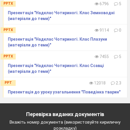
PPTX
6796
5
Презентація "Надклас Чотириногі. Клас Земноводні
(матеріали до теми)"
Тварин
PPTX
9114
0
Презентація "Надклас Чотириногі. Клас Плазуни
(матеріали до теми)"
PPTX
7455
5
Презентація "Надклас Чотириногі. Клас Ссавці
(матеріали до теми)"
PPT
12018
2.3
Презентація до уроку узагальнення "Поведінка тварин"
Перевірка виданих документів
Вкажіть номер документа (використовуйте кириличну
розкладку)