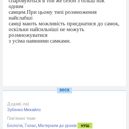
спаровуються
в
той
же
сезон
з
більш
ніж
одним
самцем
.
При
цьому
типі
розмноження
найслабші
самці
мають
можливість
приєднатися
до
самок
,
оскільки
найсильніші
не
можуть
розмножуватися
з
усіма
наявними
самками
.
К о а л а
DOCX
Додав(-ла)
Зубенко Михайло
Пов’язані теми
Біологія
,
7 клас
,
Матеріали до уроків
НУШ