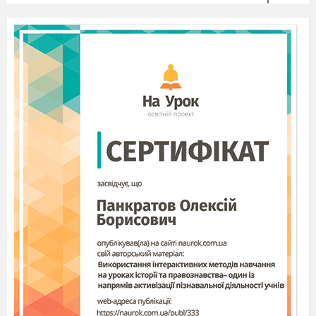
К о л і б
р і
В
рамках
захоплюючого
ритуалу
залицяння
за
самкою
,
осідлав
колібрі
,
щоб
з
вітерцем
на
ньому
покататися
.