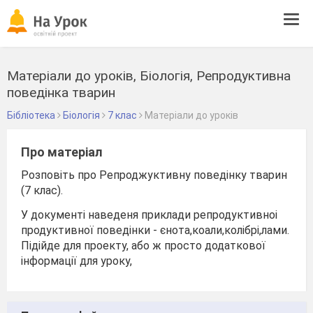
Tog
navi
Матеріали до уроків, Біологія, Репродуктивна
поведінка тварин
Бібліотека
Біологія
7 клас
Матеріали до уроків
Про матеріал
Розповіть про Репроджуктивну поведінку тварин
(7 клас).
У документі наведеня приклади репродуктивноі
продуктивної поведінки - єнота,коали,колібрі,лами.
Підійде для проекту, або ж просто додаткової
інформації для уроку,