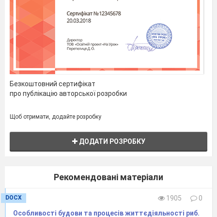
поведінку
:
пір
’
я
навколо
його
голови
стає
райдужно
-
пурпуровим
і
відстовбурчується
у
різні
боки
,
самець
колібрі
виду
Каліпта
Коста
демонструє
дивну
створюючи
дивну
схожість
з
формою
щупалець
восьминога
.
Тому
з
боку
взагалі
здається
,
що
маленький
восьминіг
Безкоштовний сертифікат
про публікацію авторської розробки
Щоб отримати, додайте розробку
ДОДАТИ РОЗРОБКУ
Рекомендовані матеріали
DOCX
1905
0
Особливості будови та процесів життєдіяльності риб.