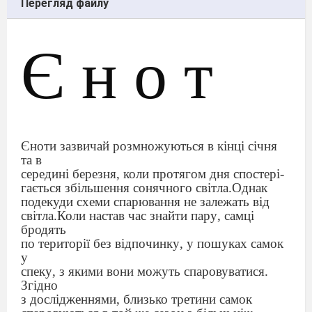
Перегляд файлу
Є н о т
Єноти
зазвичай
розмножуються
в
кінці
січня
та
в
середині
березня
,
коли
протягом
дня
спостері
-
гається
збільшення
сонячного
світла
.
Однак
подекуди
схеми
спарювання
не
залежать
від
світла
.
Коли
настав
час
знайти
пару
,
самці
бродять
по
території
без
відпочинку
,
у
пошуках
самок
у
спеку
,
з
якими
вони
можуть
спаровуватися
.
Згідно
з
дослідженнями
,
близько
третини
самок