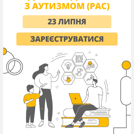
Л а м а
Гін у лам припадає на такий час, щоб дитинчата
з'явилися
на світ тоді, коли для них є вдосталь корму.
Тому в
Південній півкулі тварини спаровуються в
серпні або у
вересні. . Самець біжить за самкою, ініціюючи
залицяння.
Лами злучаються лежачи. Вагітність у самки
зазвичай триває
11-12. Деякі репродуктивні характеристики цієї
групи помітно
впливають на їхні низькі репродуктивні
показники, такі як
тривалий термін вагітносв