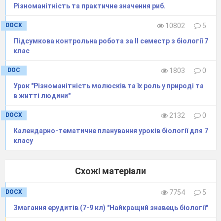
Різноманітність та практичне значення риб.
Репроду
DOCX
10802
5
Підсумкова контрольна робота за ІІ семестр з біології 7
клас
DOC
1803
0
Урок "Різноманітність молюсків та їх роль у природі та
в житті людини"
DOCX
2132
0
Календарно-тематичне планування уроків біології для 7
Поведін
класу
Схожі матеріали
DOCX
7754
5
Змагання ерудитів (7-9 кл) "Найкращий знавець біології"