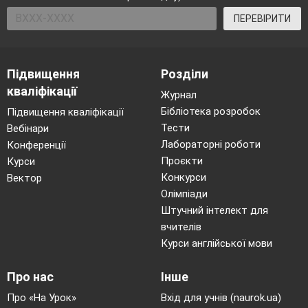
ПЕРЕВІРИТИ
Підвищення
Розділи
кваліфікації
Журнал
Бібліотека розробок
Підвищення кваліфікації
Тести
Вебінари
Лабораторні роботи
Конференції
Проєкти
Курси
Конкурси
Вектор
Олімпіади
Штучний інтелект для
вчителів
Курси англійської мови
Про нас
Інше
Про «На Урок»
Вхід для учнів (naurok.ua)