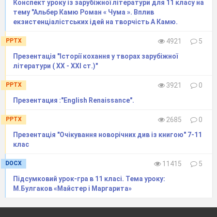
Конспект уроку із зарубіжної літератури для 11 класу на
предметами.
тему "Альбер Камю Роман « Чума ». Вплив
екзистенціалістських ідей на творчість А Камю.
ІІІ. Повідомлення теми, мети
PPTX
4921
5
уроку та мотивація учіння школярів
Презентація "Історії кохання у творах зарубіжної
1.
Робота з епіграфом.
літератури ( ХХ - ХХІ ст.)"
На що спрямовує читача епіграф до
уроку?
PPTX
3921
0
Доведіть, що роман А.Камю є
Презентация :"English Renaissance".
філософським.
PPTX
2685
0
Учитель
. За свідченням самого Камю,
«явний зміст «Чуми» - боротьба
Презентація "Очікування новорічних див із книгою" 7-11
клас
європейського Опору проти фашизму».
- Навіщо знадобилося автору
DOCX
11415
5
вдаватися до вигаданої притчі чи
Підсумковий урок-гра в 11 класі. Тема уроку:
«зображати те, що існує, за допомогою того,
М.Булгаков «Майстер і Маргарита»
чого не існує зовсім»? ( В контексті роману
чума - універсальна метафора зла в усій його