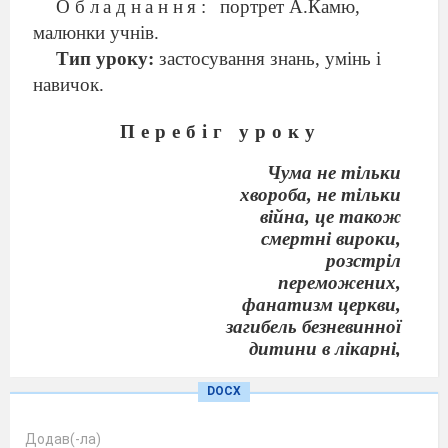
Обладнання:
портрет А.Камю,
малюнки учнів.
Тип уроку:
застосування знань, умінь і
навичок.
Перебіг уроку
Чума не тільки
хвороба, не тільки
війна, це також
смертні вироки,
розстріл
переможених,
фанатизм церкви,
загибель безневинної
дитини в лікарні,
суспільство,
влаштоване погано...
DOCX
Вона звична,
природна, як подих,
Додав(-ла)