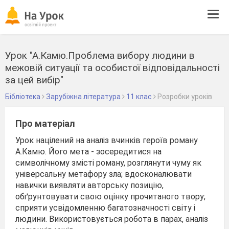
Tog
navi
Урок "А.Камю.Проблема вибору людини в
межовій ситуації та особистої відповідальності
за цей вибір"
Бібліотека
Зарубіжна література
11 клас
Розробки уроків
Про матеріал
Урок націлений на аналіз вчинків героїв роману
А.Камю. Його мета - зосередитися на
символічному змісті роману, розглянути чуму як
універсальну метафору зла; вдосконалювати
навички виявляти авторську позицію,
обґрунтовувати свою оцінку прочитаного твору;
сприяти усвідомленню багатозначності світу і
людини. Використовується робота в парах, аналіз