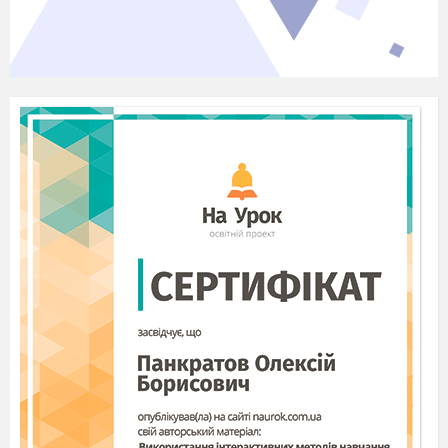
В залежності від шляхів
потрапляння інфекції
розрізняють шкіряну,
шкірно-бубонну, септичну
і легеневу форми чуми.
При підозрі на
захворювання чумою
встановлюється карантин.
Хворих ізолюють. Всі
особи, що мали контакт з
хворими, підлягають
індивідуальній ізоляції на
9 днів.
Увесь медичний персонал
працює у протичумних
костюмах.