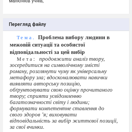
малюнків учнів,
Перегляд файлу
Проблема вибору людини в
Тема.
межовій ситуації та особистої
відповідальності за цей вибір
:
продовжити аналіз твору,
Мета
зосередитися на символічному змісті
роману, розглянути чуму як універсальну
метафору зла; вдосконалювати навички
виявляти авторську позицію,
обґрунтовувати свою оцінку прочитаного
твору; сприяти усвідомленню
багатозначності світу і людини;
формувати компетентне ставлення до
свого здоров ’я; виховувати
відповідальність за вибір життєвої позиції,
за свої вчинки.