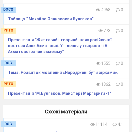
правил: утримання -
DOCX
4958
0
відкладення початку
статевого життя до
Таблиця " Михайло Опанасович Булгаков"
шлюбу; вірність -
уникати позашлюбних
PPTX
773
0
статевих контактів;
Презентація "Життєвий і творчий шлях російської
тестування донорської
поетеси Анни Ахматової. Утілення у творчості А.
крові; використання
Ахматової ознак акмеїзму"
презерватива; уникання
контактів із кров’ю
DOC
1555
0
інших людей;
Тема. Розвиток мовлення «Народжені бути зірками».
користування
стерильними
PPTX
1362
0
інструментами для
медичних або
Презентація "М.Булгаков. Майстер і Маргарита-1"
косметичних
маніпуляцій;
дотримання правил
Схожі матеріали
особистої гігієни при
користуванні колючими
DOC
11114
4.1
та ріжучими