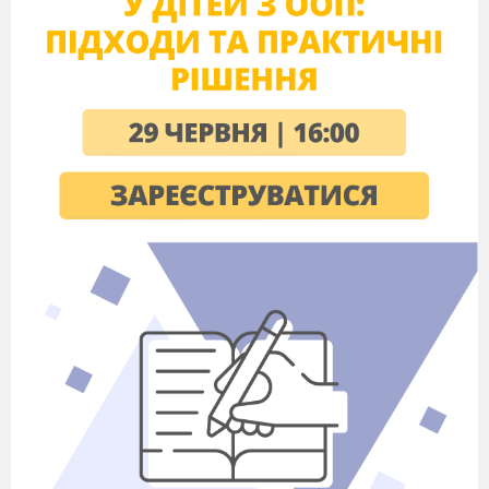
3. Уявити, що лікар Ріє робить
повідомлення про чуму як інфекційну
хворобу. Щоб він міг сказати мешканцям
Орану?
Учень - «лікар».
Чума - гостра, інфекційна
хвороба, що відноситься
до особливо небезпечних.
Збудник - чумна паличка.
Резервуар інфекції - гризуни
(пацюки, ховрахи та інш.)
Зараження людини
відбувається при
проникненні через шкіру,
слизові оболонки
дихальних шляхів і
травного тракту.