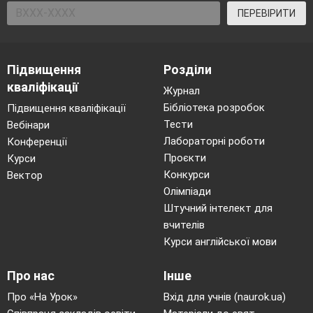
ПЕРЕВІРИТИ
Підвищення
Розділи
кваліфікації
Журнал
Бібліотека розробок
Підвищення кваліфікації
Тести
Вебінари
Лабораторні роботи
Конференції
Проєкти
Курси
Конкурси
Вектор
Олімпіади
Штучний інтелект для
вчителів
Курси англійської мови
Про нас
Інше
Про «На Урок»
Вхід для учнів (naurok.ua)