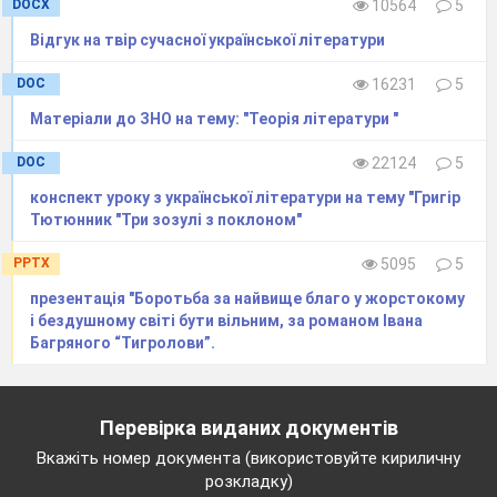
DOCX
10564
5
Відгук на твір сучасної української літератури
DOC
16231
5
Матеріали до ЗНО на тему: "Теорія літератури "
DOC
22124
5
конспект уроку з української літератури на тему "Григір
Тютюнник "Три зозулі з поклоном"
PPTX
5095
5
презентація "Боротьба за найвище благо у жорстокому
і бездушному світі бути вільним, за романом Івана
Багряного “Тигролови”.
Перевірка виданих документів
Вкажіть номер документа (використовуйте кириличну
розкладку)