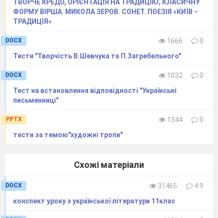
ТВОРЧЕ КРЕДО, ОРІЄНТАЦІЯ НА ТРАДИЦІЮ, КЛАСИЧНУ
ФОРМУ ВІРША. МИКОЛА ЗЕРОВ. СОНЕТ. ПОЕЗІЯ «КИЇВ −
ТРАДИЦІЯ»
DOCX
1666
0
Тести "Творчість В.Шевчука та П.Загребельного"
DOCX
1032
0
Тест на встановлення відповідності "Українські
письменниці"
PPTX
1344
0
тести за темою"художні тропи"
Схожі матеріали
DOCX
31465
4.9
конспект уроку з української літератури 11клас