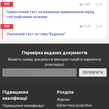
PDF
1901
0
Граматичний тест на вживання прийменників перед
географічними назвами
PDF
1571
0
Лексичний тест на тему "Будинок"
Перевірка виданих документів
Вкажіть номер документа (використовуйте кириличну
розкладку)
ПЕРЕВІРИТИ
Підвищення
Розділи
On met sur la table:
кваліфікації
Журнал
Бібліотека розробок
Підвищення кваліфікації