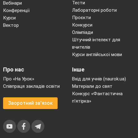
Тести
Вебінари
Лабораторні роботи
Конференції
Проєкти
Курси
Конкурси
Вектор
Олімпіади
Штучний інтелект для
вчителів
Курси англійської мови
Про нас
Інше
Про «На Урок»
Вхід для учнів (naurok.ua)
Співпраця закладів освіти
Матеріали до свят
Конкурс «Фантастична
п’ятірка»
Зворотний зв'язок