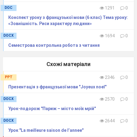
DOC
1291
0
Конспект уроку з французької мови (6 клас) Тема уроку:
«Зовнішність. Риси характеру людини»
DOCX
1694
0
Семестрова контрольна робота з читання
Схожі матеріали
PPT
2346
0
Презентація з французької мови "Joyeux noel"
DOCX
2570
0
Урок-подорож "Париж – місто моїх мрій"
DOCX
2644
0
Урок "La meilleure saison de l’annee"