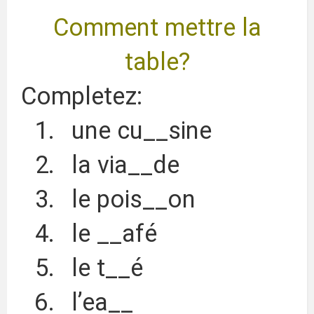
Comment mettre la
table?
Completez:
une cu__sine
la via__de
le pois__on
le __afé
le t__é
l’ea__