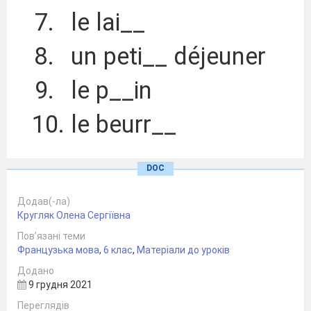
le lai__
un peti__ déjeuner
le p__in
le beurr__
DOC
Repondez aux questions
Додав(-ла)
Кругляк Олена Сергіївна
et puis regardez les
Пов’язані теми
Французька мова
,
6 клас
,
Матеріали до уроків
images:
Додано
9 грудня 2021
Où se trouve vitamine A?
Переглядів