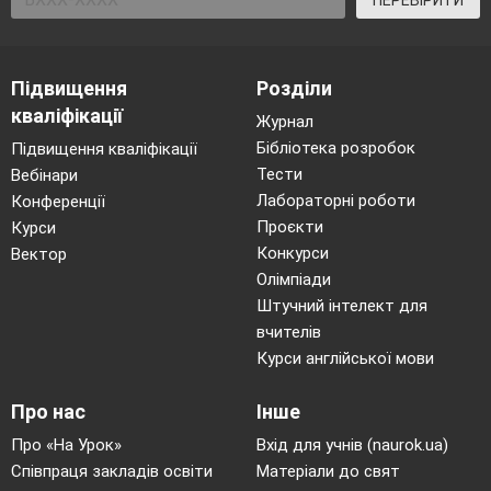
Завдання. Склади план майбутньої
презентації «Моя родина»
Визнач мету створення цієї
Підвищення
Розділи
презентації. Для кого вона
кваліфікації
Журнал
може бути призначена? Де
Бібліотека розробок
Підвищення кваліфікації
продемонстрована?
Тести
Вебінари
Лабораторні роботи
Конференції
Запиши можливий сценарій та
Проєкти
Курси
зобрази схематично в зошиті
Конкурси
Вектор
макет слайдів цієї презентації.
Олімпіади
Штучний інтелект для
Створи структуру майбутньої
вчителів
презентації «Моя родина»
Курси англійської мови
7. Застосування набутих знань
Про нас
Інше
Отже, можемо перейти до виконання
Про «На Урок»
Вхід для учнів (naurok.ua)
практичної роботи
Співпраця закладів освіти
Матеріали до свят
(Робота за комп’ютером)