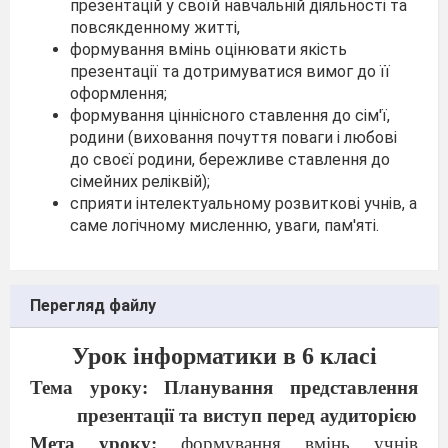
презентацій у своїй навчальній діяльності та
повсякденному житті,
формування вмінь оцінювати якість
презентації та дотримуватися вимог до її
оформлення;
формування ціннісного ставлення до сім'ї,
родини (виховання почуття поваги і любові
до своєї родини, бережливе ставлення до
сімейних реліквій);
сприяти інтелектуальному розвиткові учнів, а
саме логічному мисленню, уваги, пам'яті.
Перегляд файлу
Урок інформатики в
6
класі
Тема уроку: Планування представлення
презентації та виступ перед аудиторією
Мета уроку:
формування вмінь учнів