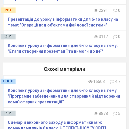
PPT
2291
0
Презентація до уроку з інформатики для 6-го класу на
тему: "Операції над об'єктами файлової системи"
ZIP
3117
0
Конспект уроку з інформатики для 6-го класу на тему:
"Етапи створення презентації та вимоги до неї"
Схожі матеріали
DOCX
16503
4.7
Конспект уроку з інформатики для 6-го класу на тему
"Програмне забезпечення для створення й відтворення
комп’ютерних презентацій"
Мотивація навчальної діяльності
ZIP
8878
5
Розповідь учителя.
Сценарій виховного заходу з інформатики між
Ми неодноразово підкреслювали на уроках,
командами учнів 6 класу ІНТЕЛЕКТ-ШОУ “У СВІТІ