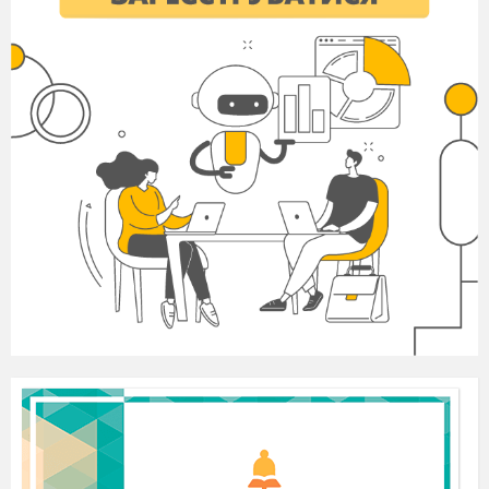
припущення щодо теми та що вони
знають із цього приводу. Учитель запитує:
як ви думаєте, що тут зображено? До чого
це відноситься
(у повсякденному житті,
чи до якої галузі науки тощо)? Яка тема
нашого уроку? Що ви чули про це?
Актуалізація опорних знань
Гра «Колесо фортуни»