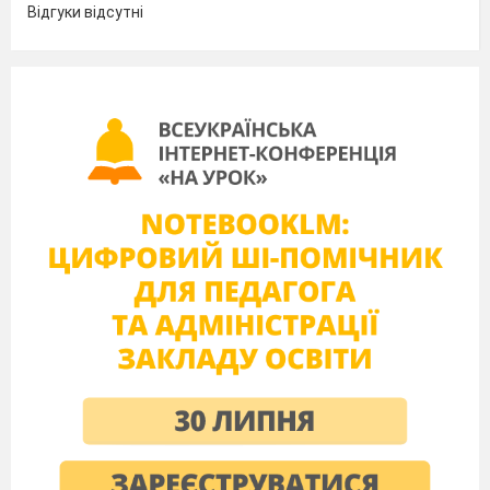
Відгуки відсутні
фотоальбомів, а ІІ - паперових. У дискусії
важливі міркування й аргументи учнів, а
результатом стає висновок про більш
глибоке пізнання сутності вивченого
явища.
Ознайомлення учнів із темою, метою і
завданнями уроку
Показую
ілюстрацію
до
теми
обговорення.
Учні мають
зробити
свої