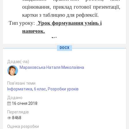
оцінювання, приклад готової презентації,
картки з таблицею для рефлексії.
Тип уроку:
Урок формування умінь і
навичок.
Хід уроку:
1. Організаційний етап
DOCX
Привітання вчителя й учнів,
Додав(-ла)
організація уваги.
Мараховська Наталя Миколаївна
Перевірка наявності
робочих зошитів, підручників
Пов’язані теми
тощо.
Інформатика
,
6 клас
,
Розробки уроків
2. Перевірка домашнього завдання
Додано
Виконання домашнього завдання
16 січня 2018
проведемо у вигляді дискусії. У нас 2
Переглядів
8468
групи. І група - виступає на захист
Оцінка розробки
використання комп’ютерних