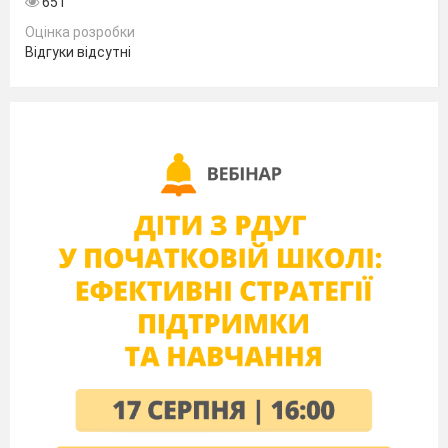
651
І-ІІ ст. № 15 – колегіум»
Оцінка розробки
Відгуки відсутні
ТЕМА УРОКУ:
«
Розвиток рухових якостей
учнів засобами ігрових вправ»
ТИП УРОКУ:
навчально-оздоровчий
МЕТА
:
Сприяти формування фізичних
якостей та рухових здібностей в учнів на
уроках фізичної культури засобами ігрових
вправ.
МЕТОДИ
: індивідуальн
ий,
груповий
,
фронтальний, ігровий, потоковий
.