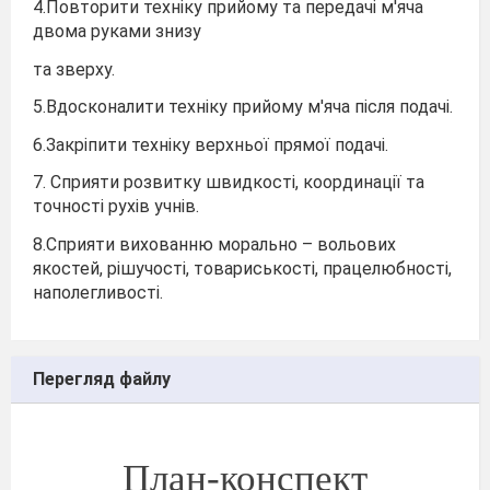
4.Повторити техніку прийому та передачі м'яча
двома руками знизу
та зверху.
5.Вдосконалити техніку прийому м'яча після подачі.
6.Закріпити техніку верхньої прямої подачі.
7. Сприяти розвитку швидкості, координації та
точності рухів учнів.
8.Сприяти вихованню морально – вольових
якостей, рішучості, товариськості, працелюбності,
наполегливості.
Перегляд файлу
План-конспект