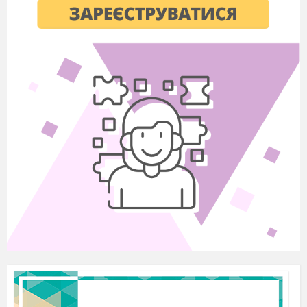
ЗАВДАННЯ:
Повторити техніку ведення м’яча на
місці та в русі.
Вдосконалити техніку передачі м’яча від
грудей двома руками.
Закріпити техніку кидку в кошик після
ведення та «подвійного кроку».
Повторити техніку прийому та передачі
м’яча двома руками знизу
та зверху.
Вдосконалити техніку прийому м’яча
після подачі.
Закріпити техніку верхньої прямої
подачі.
Сприяти розвитку швидкості,
координації та точності рухів учнів.