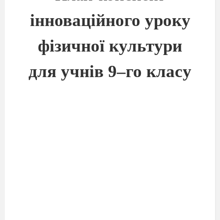
і
нноваційного урок
у
фізичної культури
для учнів 9–го класу