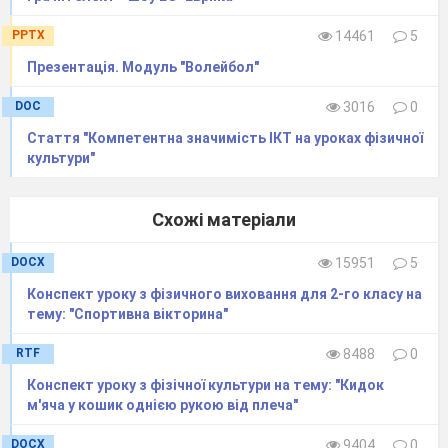
Вимірювання ЧСС.
PPTX
14461
5
Презентація. Модуль "Волейбол"
4.
ЗРВ
для формування правильної
1’
постави та профілактики
DOC
3016
0
плоскостопості.
Стаття "Компетентна значимість ІКТ на уроках фізичної
а) в русі.
культури"
Різновиди ходьби :
- на носках;
Схожі матеріали
- на п`ятках;
- на зовнішній стороні ступні;
DOCX
15951
5
- на внутрішній стороні ступні.
Конспект уроку з фізичного виховання для 2-го класу на
5.
Різновиди бігу :
2’
тему: "Спортивна вікторина"
- звичайний біг;
RTF
8488
0
- з високим підніманням стегна;
Конспект уроку з фізічної культури на тему: "Кидок
- із закиданням гомілки назад;
м'яча у кошик однiєю рукою вiд плеча"
- правим приставним кроком;
- лівим приставними кроком;
DOCX
9404
0