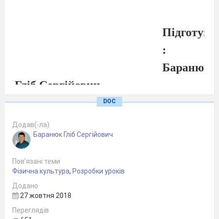
П
ідготува
:
Баранюк
Гліб Сергійович
Вчитель
DOC
фізичної
культури
Додав(-ла)
Баранюк Гліб Сергійович
ІІ
кваліфікаційної категорії
Пов’язані теми
Фізична культура
,
Розробки уроків
Додано
Первомайського НВК
27 жовтня 2018
«ЗОШ
Переглядів