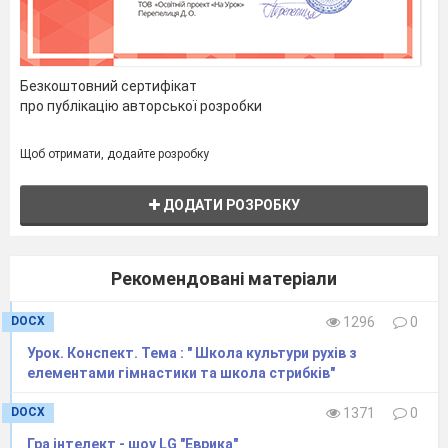
Історію виникнення баскетболу.
русі
рук
Безкоштовний сертифікат
№
Зміст уроку
Д
про публікацію авторської розробки
п/п
Підготовча частина ур
Щоб отримати, додайте розробку
1.
Шикування в одну шеренгу,
о
ДОДАТИ РОЗРОБКУ
привітання, повідомлення завдань
уроку.
30’’
Рекомендовані матеріали
2.
Інструктаж з техніки безпеки з м’ячем.
1’
DOCX
1296
0
Урок. Конспект. Тема : " Школа культури рухів з
елементами гімнастики та школа стрибків"
DOCX
1371
0
3
Стройові вправи:
1’
- повороти наліво, направо, кругом.
Гра інтелект - шоу LG "Еврика"