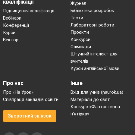
кваліфікації
Журнал
3 – вліво;
Бібліотека розробок
Підвищення кваліфікації
4 – вправо.
Тести
Вебінари
Лабораторні роботи
Конференції
Проєкти
Курси
2.
В. п. – о. с.- руки на поясі, м’яч між
Конкурси
Вектор
ступнями.
4 р.
Олімпіади
1-4 кругові оберти головою;
Штучний інтелект для
5-8 в іншу сторону.
вчителів
Курси англійської мови
Про нас
Інше
Про «На Урок»
Вхід для учнів (naurok.ua)
3.
В. п. – о. с. – м’яч в руках знизу.
Співпраця закладів освіти
Матеріали до свят
Конкурс «Фантастична
1-
Підкинути
м’яч
до верху, зробити
8 р.
п’ятірка»
сплеск за спиною;
Зворотний зв'язок
2 -
спіймати його двома руками
;