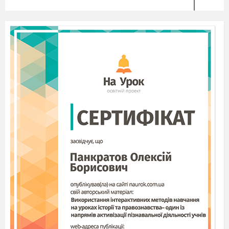
духовність
2.
Філістери
в) любов до життєвих
благ
1б г
2ав
г) щире відчуття краси.
Установіть хронологічну
послідовність подій у повісті Гофмана
«Крихітка Цахес»:
а) розкриття таємниці Циннобера;
б) одруження Балтазара з Кандідою;
в) подарунок від феї Цахесу три волосинки;
г) зачарування навколишніх «талантами»
Цахеса.
1в
2г
3а
4б
Розділіть, які особливості належать
«парнасцям», а які школі «чистого
мистецтва».
а) мистецтво не пов’язане з життям;
1.