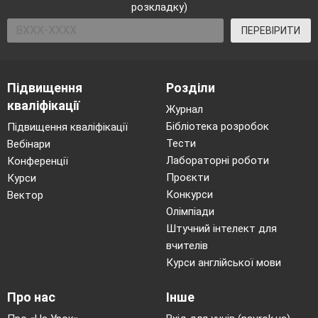
розкладку)
ПЕРЕВІРИТИ
Підвищення
Розділи
кваліфікації
Журнал
Бібліотека розробок
Підвищення кваліфікації
Тести
Вебінари
Лабораторні роботи
Конференції
Проєкти
Курси
Конкурси
Вектор
Олімпіади
Штучний інтелект для
вчителів
Курси англійської мови
Про нас
Інше