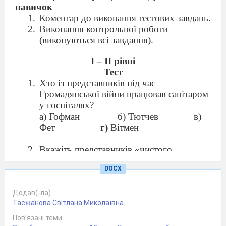
навичок
Коментар до виконання тестових завдань.
Виконання контрольної роботи
(виконуються всі завдання).
І – ІІ рівні
Тест
Хто із представників під час
Громадянської війни працював санітаром
у госпіталях?
а) Гофман
б) Тютчев
в)
Фет
г)
Вітмен
Вкажіть представників «чистого
мистецтва»:
DOCX
а)
Фет, Тютчев, Майков;
б)
Некрасов, Писарев, Добролюбов
Додав(-ла)
в) Вітмен, Гофман.
Тасжанова Світлана Миколаївна
Основною темою збірки поезій «Листя
Пов’язані теми