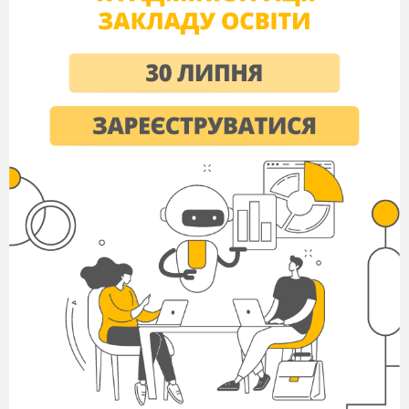
б) утвердження виняткової ролі поета як
надлюдини;
в) утвердження своєї значущості та
винятковості;
г) самозакоханість, егоїзм.
Творчість якого з поетів має яскраво
виражений філософський напрям?
а) Фета
б)
Тютчева
в)
Вітмена.
ІІІ рівень
Встановіть відповідність між героями
повісті Гофмана «Крихітка Цахес»,
поділеними на два табори, та їхніми
визначальними рисами.
а) відсутність високих
поривань
1. Ентузіасти
б) глибока