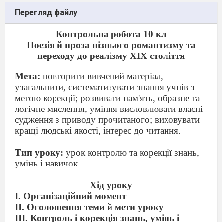
Перегляд файлу
Контрольна робота 10 кл
Поезія й проза пізнього романтизму та
переходу до реалізму ХІХ століття
Мета:
повторити вивчений матеріал,
узагальнити, систематизувати знання учнів з
метою корекції; розвивати пам'ять, образне та
логічне мислення, уміння висловлювати власні
судження з приводу прочитаного; виховувати
кращі людські якості, інтерес до читання.
Тип уроку:
урок контролю та корекції знань,
умінь і навичок.
Хід уроку
І. Організаційний момент
ІІ. Оголошення теми й мети уроку
ІІІ. Контроль і корекція знань, умінь і