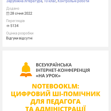
трави» є:
Зарубіжна література
,
10 клас
,
Контрольні роботи
а) краса природи
б)
духовний
Додано
шлях людини
28 січня 2022
в) історія
Америки
г) любов до
Переглядів
Батьківщини.
5134
У повісті Гофмана є предмети-символи.
Оцінка розробки
Відгуки відсутні
Що символізують три золоті волосинки?
а) нікчемність того, хто претендує на
владу й багатство;
б)
необмежена влада, яка згубно впливає
на суспільство й на свідомість людей;
в) особливе внутрішнє бачення;
г) мистецьке покликання.
Який сенс вклав В.Вітмен у рядки:
Себе я прославляю, себе оспівую,
І те, що приймаю я, приймете й ви,
Бо кожен атом, котрий належить мені,
Так само належить вам.
а)
нерозривна, глибинна єдність людей;