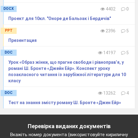
DOCX
4402
0
Проект для 10кл. "Оноре де Бальзак і Бердичів"
PPT
2396
5
Презентация
DOC
14197
5
Урок «Образ жінки, що прагне свободи і рівноправ’я, у
романі Ш. Бронте «Джейн Ейр». Конспект уроку
позакласного читання із зарубіжної літератури для 10
класу
DOC
13262
4
Тест на знання змісту роману Ш. Бронте «Джен Ейр»
Перевірка виданих документів
Вкажіть номер документа (використовуйте кириличну