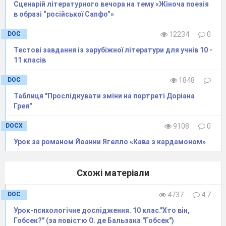
Сценарій літературного вечора на тему «Жіноча поезія
Гофмана «Малюк Цахес»).
в образі “російської Сапфо”»
І\/. Підсумок уроку.
DOC
12234
0
Тестові завдання із зарубіжної літератури для учнів 10 -
11 класів
DOC
1848
Таблиця "Прослідкувати зміни на портреті Доріана
Грея"
DOCX
9108
0
Урок за романом Йоанни Ягелло «Кава з кардамоном»
Схожі матеріали
DOC
4737
4.7
Урок-психологічне дослідження. 10 клас."Хто він,
Гобсек?" (за повістю О. де Бальзака "Гобсек")