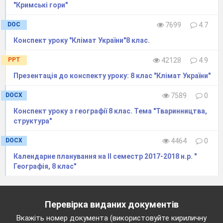
"Кримські гори"
граб.
Лісова зона займає: ….28% територій країни.
DOC
7699
4.7
Фізико-географічну провінцію, як частину
природної зони виділяють типами ознак, як:
Конспект уроку "Клімат України"8 клас.
…..неоднорідність геологічної будови та
PPT
42128
4.9
рельєфу, а також віддаленість від океані, що
зумовлює континентальності клімату.
Презентація до конспекту уроку: 8 клас "Клімат України"
Крім повторення теоретичного матеріалу,
DOCX
7589
0
давайте згадаємо географічну номенклатуру,
Конспект уроку з географії 8 клас. Тема "Тваринництва,
що стосується попереднього уроку. Для цього
структура"
1 учасник із команди підодить і витягує
листочок із географічною номенклатурою.
DOCX
4464
0
Календарне планування на ІІ семестр 2017-2018 н.р. "
Географія, 8 клас"
Височини: Волинська, Придніпровська
Низовини: Поліська,Придніпровська
Озера: Шацькі, Світязь, Лука, Пулемецьке
Річки: Західний Бух, Прип’ять,
Перевірка виданих документів
Горинь(притока Прип’ять), Тетерів(притока
Вкажіть номер документа (використовуйте кириличну
Дніпро)