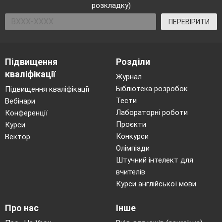
Природні заповідники: Рівненський,
розкладку)
Поліський
ПЕРЕВІРИТИ
Національні парки: Шацький, Деснянсько-
Сшарогутський
Фізико-географічні області зони мішаних
ішироколистих лісів: Волинське Полісся,
Підвищення
Розділи
Житомирське, Київське, Чернігівське,
Новгоряд-Сіверське, Мале Полісся
кваліфікації
Журнал
Бібліотека розробок
Підвищення кваліфікації
Успішність команди за повторення
Тести
Вебінари
теоретичного і практичного матеріалу
Лабораторні роботи
Конференції
записуємо в таблицю оцінювання
Проєкти
Курси
Конкурси
Вектор
№ Що
Максимум
Олімпіади
оцінюється
балів
I.
II.
III.
IV.
V
Штучний інтелект для
1.Повторення
вчителів
матеріалу
а) усне
Курси англійської мови
опитування
б) карта
Про нас
Інше
в) «мозаїка»
Презентації