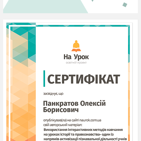
Актуалізація опорних знань і умінь учнів.
На попередньому уроці ми з вами вивчили
природну зону мішаних і широколистих лісів.
Ми ознайомилися з ГП , межами і розмірами
зони, характерними рисами природних
комплексів, сучасними ландшафтами,
природоохоронними територіями.
На сьогоднішньому уроці ми продовжимо
вдосконалювати вміння і навички пов’язані з
виконанням завдань і читанням карти.
Для цього, на початку, нам потрібно повторити
те, що ми вивчили на попередньому уроці.
Повторення вивченого матеріалу, як і урок в
цілому, буде проходити у вигляді гри-змагань
географічних експедицій, яких є 5
Закінчити речення
«Інтелектуальна розминка» - полягає в