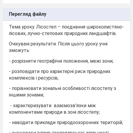
Перегляд файлу
Тема уроку. Лісостеп – поєднання широколистяно-
лісових, лучно-степових природних ландшафтів.
Очікувані результати. Після цього уроку учні
зможуть:
- розрізняти географічні положення, межі зони;
- розповідати про характерні риси природних
комплексів і ресурсів;
- порівнювати зональні особливості лісостепу з
іншими зонами;
- характеризувати взаємозв’язки між
компонентами природи в зоні лісостепу;
- наводити приклади природоохоронних територій;
- оцінювати вплив господарської діяльності