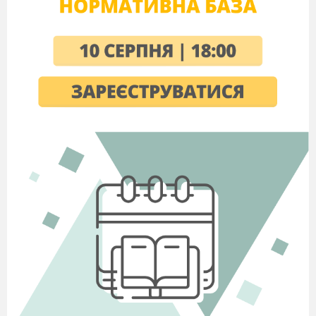
-вирішення проблемного питання шляхом
інтерактивного опитування учнів.
Місце проведення: кабінет географії.
Хід уроку.
Організаційна частина
-Перевірка присутності;
-Перевірка готовності до уроку.
Посміхніться вчителю, однокласникам,
гостям.
Будьте уважні і доброзичливі.
Аналізуйте та порівнюйте нове.
Не бійтеся помилятися, продемонструйте
пам’ять, уяву, досвід.
Робіть самостійні висновки.
Я зичу усім вам успіху.