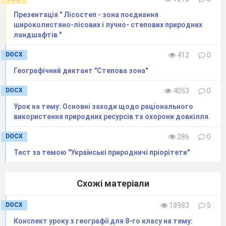
перезволоження, водна ерозія, карст, низька
родючість грунтів.
Презентація " Лісостеп - зона поєднання
Представниками тваринного світу мішаних
широколистяно-лісових і лучно- степових природних
і широколистих лісів є:…… козуля, вовк,
ландшафтів "
кабан, лисиця, куниця, заєць, білка, серед
DOCX
412
0
птахів:тетерів, глухар, журавель, лелека.
В межах території України розрізняють такі
Географічний диктант "Степова зона"
2 класи ландшафтів:….. рівнинні і гірські.
Найменшими і найпростішими ГТК:…. фація.
DOCX
4053
0
Озера зони мішаних і широколистих лісів
Урок на тему: Основні заходи щодо раціонального
мають в основному походження:
використання природних ресурсів та охорони довкілля.
….карстове.
Природні ландшафти: - ….це найменші за
DOCX
286
0
розміром ГПК, які є найбільшими ділянками
Тест за темою "Українські природничі пріорітети"
географічної оболонки.
Складовими частинами ландшафту є:….
місцевості, урочища, фації.
Схожі матеріали
В Україні найбільшу площу серед
природничих зон займає:…. степ.
DOCX
18983
5
Переважаючими листяними породами зони
Конспект уроку з географії для 8-го класу на тему:
мішаними і широколистих лісах є: …..дуб, бук,