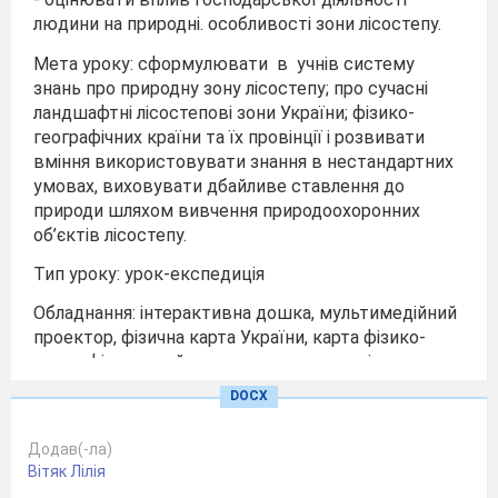
людини на природні. особливості зони лісостепу.
Мета уроку: сформулювати в учнів систему
знань про природну зону лісостепу; про сучасні
ландшафтні лісостепові зони України; фізико-
географічних країни та їх провінції і розвивати
вміння використовувати знання в нестандартних
умовах, виховувати дбайливе ставлення до
природи шляхом вивчення природоохоронних
об’єктів лісостепу.
Тип уроку: урок-експедиція
Обладнання: інтерактивна дошка, мультимедійний
проектор, фізична карта України, карта фізико-
географічного районування, карта грунтів,
підручник географії, ілюстрації із зображенням
DOCX
різних рівнів природної зони.
Підготовка експедиції до уроку:
Додав(-ла)
Вітяк Лілія
- створення експедиційного загону у складі груп