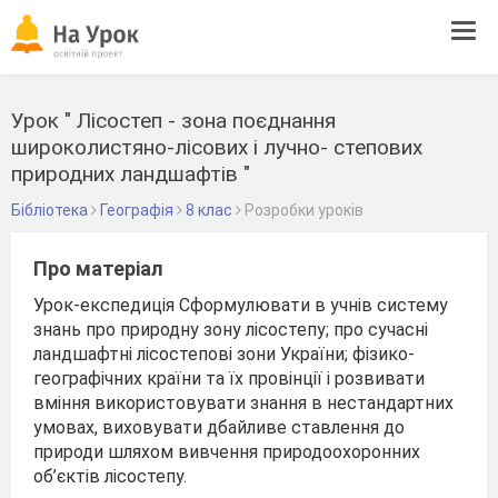
Tog
navi
Урок " Лісостеп - зона поєднання
широколистяно-лісових і лучно- степових
природних ландшафтів "
Бібліотека
Географія
8 клас
Розробки уроків
Про матеріал
Урок-експедиція Сформулювати в учнів систему
знань про природну зону лісостепу; про сучасні
ландшафтні лісостепові зони України; фізико-
географічних країни та їх провінції і розвивати
вміння використовувати знання в нестандартних
умовах, виховувати дбайливе ставлення до
природи шляхом вивчення природоохоронних
об’єктів лісостепу.