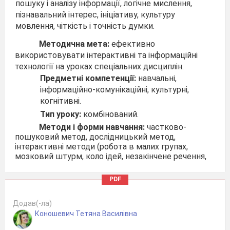
пошуку і аналізу інформації, логічне мислення,
пізнавальний інтерес, ініціативу, культуру
мовлення, чіткість і точність думки.
Методична мета:
ефективно
використовувати інтерактивні та інформаційні
технології на уроках спеціальних дисциплін.
Предметні компетенції:
навчальні,
інформаційно-комунікаційні, культурні,
когнітивні.
Тип уроку:
комбінований.
Методи і форми навчання:
частково-
пошуковий метод, дослідницький метод,
інтерактивні методи (робота в малих групах,
мозковий штурм, коло ідей, незакінчене речення,
мікрофон, пошук інформації, ігрові методи.
Методичне забезпечення:
роздатковий
PDF
матеріал,
презентація
,
опорна схема вивченого
матеріалу на уроці, інтерактивні завдання,
Додав(-ла)
розроблені у додатку Web 2.0
LearningApps
,
Коношевич Тетяна Василівна
домашнє завдання, розроблене та розміщене на