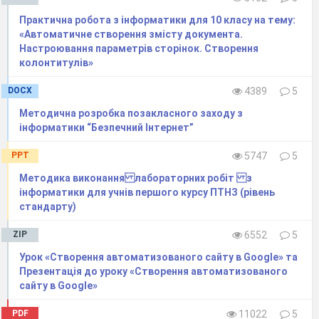
Об’єм кеш пам’яті (Cache)
ü
Практична робота з інформатики для 10 класу на тему:
Об’єм жорсткого диска
ü
«Автоматичне створення змісту документа.
Швидкість зчитування/запису даних
ü
Настроювання параметрів сторінок. Створення
оптичним приводом
колонтитулів»
Тип монітора та розмір екрана по
ü
діагоналі
DOCX
4389
5
Тип відеокарти і об’єм її відео пам’яті
ü
Методична розробка позакласного заходу з
інформатики “Безпечний Інтернет”
Вибір персонального комп'ютера.
PPT
5747
5
Підхід А - «вкластися в задану суму»
Основним критерієм вибору при такому
Методика виконання лабораторних робіт з
підході є максимальна сума, яку Ви готові
інформатики для учнів першого курсу ПТНЗ (рівень
витратити на комп'ютер. Правда є якась «нижня
стандарту)
межа», коли конфігурація стає надто вже
ZIP
6552
5
незбалансованою. У таких випадках варто
подумати про покупку більш дорогої конфігурації.
Урок «Створення автоматизованого сайту в Google» та
Презентація до уроку «Створення автоматизованого
Підхід В - «комп'ютер для конкретного
сайту в Google»
завдання»
Тут Вам необхідно визначитися, хто і що
PDF
11022
5