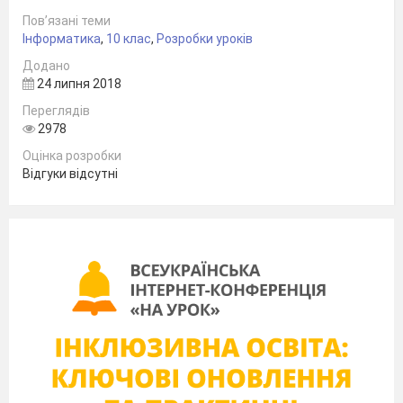
сервісі Web 2.0 edmodo.com.
Пов’язані теми
Матеріально-технічне забезпечення:
ПК,
Інформатика
,
10 клас
,
Розробки уроків
проектор, екран, зразки складових ПК.
Додано
24 липня 2018
СТРУКТУРА УРОКУ:
Переглядів
1.
Організаційний момент.
2978
-
Перевірка присутності учнів на уроці
Оцінка розробки
-
Перевірка готовності до уроку
Відгуки відсутні
2.
Актуалізація опорних знань учнів.
1.
Яку функцію в сучасному житті
виконує ПК?
2.
Які ви знаєте області використання
ПК?
3.
Що ви знаєте з історії розвитку ПК?
4.
Яким чином представляється
інформація в ПК?
5.
Назвіть одиниці вимірювання
інформації в ПК.
6.
Які типи інформації здатен обробляти
ПК?