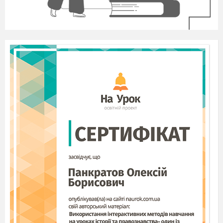
програмної та апаратних засобів, що забезпечують
автоматизацію збору, накопичення, опрацювання,
систематизація, зберігання, подання, передачі
інформації.
Модульна структура комп'ютера
дає змогу
адаптувати її до потреб користувача.
Програмне забезпечення
(від англ. software)
– це сукупність всіх програм і документації.
Апаратне забезпечення
(від англ. hardware) —
це сукупність усіх пристроїв, з яких складається
комп'ютер, або які можуть додаватися до нього за
необхідності.
Пристрої комп'ютера
Пристрої
Пристрої
Пристрої
обробки
зберігання
введення
•Жорсткий
•Клавіатура
•Центральний
диск
•Мікрофон
процесор
•Оптичні
•Сканер
• Внутрішня