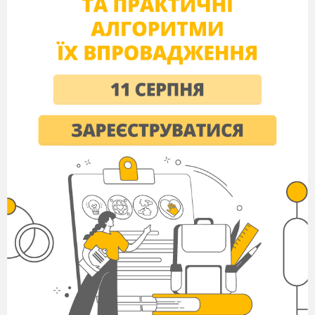
7.
Які ви знаєте групи пристроїв ПК?
3.
Мотивація навчальної діяльності
учнів.
-
Оголошення теми та мети уроку
-
Визначення значення теми уроку в
професійній діяльності
4.
Формулювання теми та мети уроку.
5.
Пояснення нового матеріалу.
План:
1.
Склад і будова ПК.
2.
Характеристики основних складових
ПК.
1.
Склад і будова ПК.
Обчислювальна система
– це сукупність