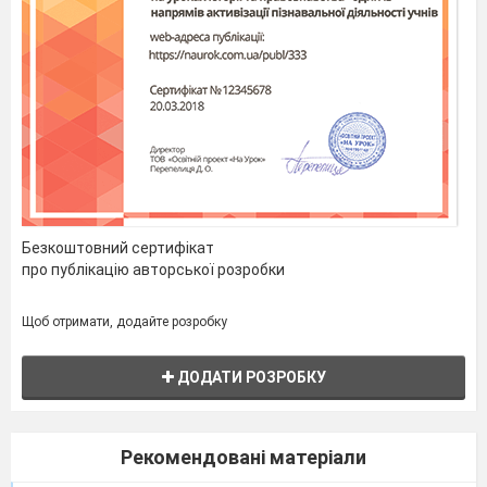
пам'ять
диски
•Flash-носії
•Відеокарта
Конфігурація —
це сукупність основних і
додаткових вузлів та пристроїв, що входять
до складу ПК, а також їхні параметри.
Конфігурацію ПК можна змінювати в міру
Безкоштовний сертифікат
необхідності.
про публікацію авторської розробки
Існує поняття
базової конфігурації
, яку
можна вважати типовою:
Щоб отримати, додайте розробку
системний блок;
§
монітор;
§
ДОДАТИ РОЗРОБКУ
клавіатура;
мишка.
§
§
Комп'ютери випускаються і у портативному
варіанті (
laptop
або
notebook
виконання).
Рекомендовані матеріали