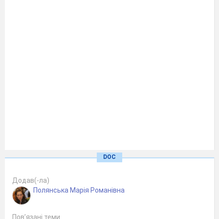
DOC
Додав(-ла)
Робота
Полянська Maрія Романівна
Вчителя історії та правознавства
Пов’язані теми