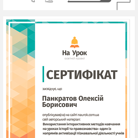
адміралтейство.
■
розуміти
: передумови та хід бойових дій
1917-1918 рр.; причини вступу в війну США
та виходу з неї Росії; передумови підписання
Комп’єнського перемир’я;
роль особи в
воєнних подіях.
■ вміти
: характеризувати хід бойових дій
1917-1918 рр., проводити їх порівняльний
аналіз
;
проводити аналогії з попередніми
битвами
;
визначати втрати, здобутки і значення
війни.
Обладнання
:
підручник, атлас, документи та
завдання на картках.
Очікувані результати:
знати історичне
значення бойових дій 1917-1918 рр., їх
здобутки та втрати; характеризувати хід