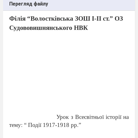
Перегляд файлу
Ф
ілія “Волостківська ЗОШ І-ІІ ст
.
”
ОЗ
Судововишнянського НВК
Урок
з
Всесвітньої історії на
тему
: “
Події 1917-1918 рр.
”