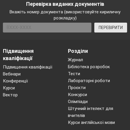
Вкажіть, коли відбулося вбивство
Перевірка виданих документів
ерцгерцога Франца Фердинанда та його
Вкажіть номер документа (використовуйте кириличну
дружини в Сараєво?
розкладку)
Назвіть країни, що входили до Троїстого
ПЕРЕВІРИТИ
союзу.
Який вплив мала війна на життя людей?
Підвищення
Розділи
Варіант №2
кваліфікації
Журнал
1) Що таке
“
ерзаци
”?
Бібліотека розробок
Підвищення кваліфікації
2) Назвіть учасників союзу Антанта
Тести
Вебінари
3) Назвіть битви , які відбулися на
Лабораторні роботи
Конференції
Західному фронті в 1915-1916рр.
Проєкти
Курси
Конкурси
Вектор
Варіант №3
Олімпіади
1)В якому році завершилося утворення
Штучний інтелект для
союзу Антанта
?
вчителів
2)Назвіть учасників Четверного союзу
Курси англійської мови
3)Чому на Вашу думку війна набула