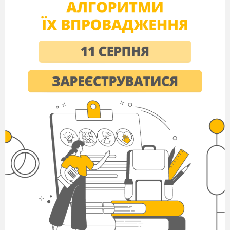
Тема Уроку
:
“
Події 1917-1918 рр.
”
Тип уроку:
Комбінований
Мета уроку
: Учень повинен ─
■ знати:
Події
: лютий 1917 р. – лютнева
революція в Росії квітень;
3 березня 1918 р. -
Берест-Литовський мирний договір;
квітень
1917 р. – вступ у війну США;
вересень -
жовтень 1918 р. – капітуляція Болгарії і
Туреччини. Розпад Австро Угорщини; 11
листопада 1918 р. – Комп’єнське перемир’я.
Кінець Першої світової війни.
Особи:
В. Вільсон, Р. Ж. Нівель, Б.
Людендорф, Ж. Клемансо, Д. Ллойд Джордж,
Макс Баденський.
Терміни
:
“
Нота Циммермана
”
, революція,
контрибуція, репарація, сепаратний мир,