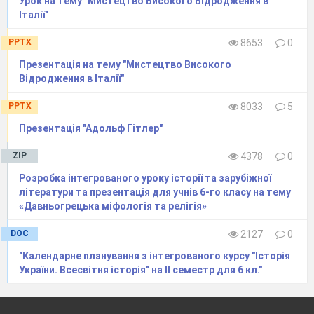
Урок на тему "Мистецтво Високого Відродження в
Італії"
бойових дій на Східному та Західному
фронтах у 1915-1916 рр.
PPTX
8653
0
Поясніть значення термінів: Верденська
Презентація на тему "Мистецтво Високого
м’ясорубка;
Відродження в Італії"
PPTX
8033
5
Брусиловський прорив
;
Презентацiя "Адольф Гiтлер"
“
окопна
війна
”;
ZIP
4378
0
“
план
Розробка інтегрованого уроку історії та зарубіжної
Шліффена
”;
літератури та презентація для учнів 6-го класу на тему
«Давньогрецька міфологія та релігія»
Завдання на картка
х
:
DOC
2127
0
"Календарне планування з інтегрованого курсу "Історія
(Пишуть три учні на перших партах 10-15хв.)
України. Всесвітня історія" на ІІ семестр для 6 кл."
Варіант №1