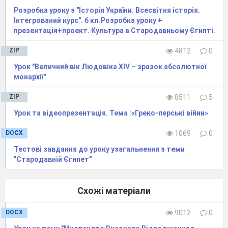
2005.
Розробка уроку з "Історія України. Всесвітня історія.
Інтегрований курс". 6 кл.Розробка уроку +
презентація+проект. Культура в Стародавньому Єгипті.
ZIP
4812
0
Урок "Величний вік Людовіка ХІV – зразок абсолютної
ХІД
монархії"
УРОКУ
І
.
Перевірка знань учнів
ZIP
8511
5
Фронтальне опитування
:
Урок та відеопрезентація. Тема :«Греко-перські війни»
Охарактеризуйте основні причини
DOCX
1069
0
антивоєнних виступів в 1915-1916 рр.
Тестові завдання до уроку узагальнення з теми
Який вплив мала війна на життя людей в
"Стародавній Єгипет"
тилу?
Охарактеризуйте бойові дії 1915-1916 рр.
Схожі матеріали
Які зміни сталися в техніці та тактиці
введення бойових дій під час війни?
DOCX
9012
0
Розкрийте взаїмозв’язок між перебігoм