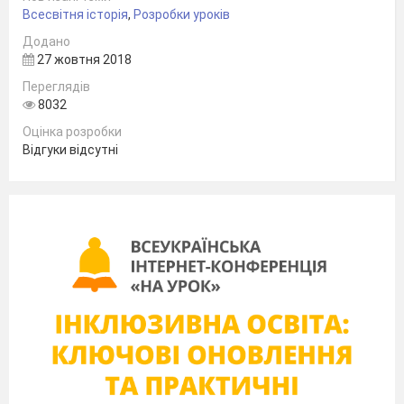
Яреми Марії Романівни
Всесвітня історія
,
Розробки уроків
Додано
27 жовтня 2018
Переглядів
8032
Оцінка розробки
Відгуки відсутні
2018