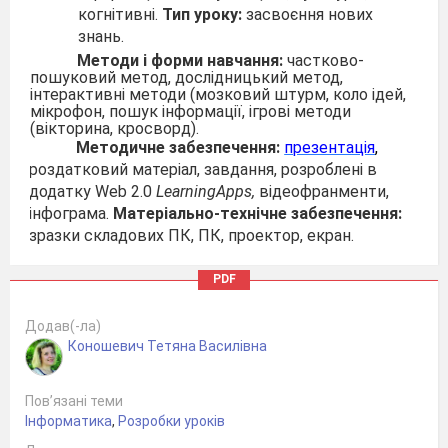
когнітивні.
Тип уроку:
засвоєння нових
знань.
Методи і форми навчання:
частково-
пошуковий метод, дослідницький метод,
інтерактивні методи (мозковий штурм, коло ідей,
мікрофон, пошук інформації, ігрові методи
(вікторина, кросворд).
Методичне забезпечення:
презентація
,
роздатковий матеріал, завдання, розроблені в
додатку Web 2.0
LearningApps,
відеофранменти,
інфограма.
Матеріально-технічне забезпечення:
зразки складових ПК, ПК, проектор, екран.
СТРУКТУРА УРОКУ:
PDF
1.
Організаційний момент.
-
Перевірка присутності учнів на уроці
Додав(-ла)
Коношевич Тетяна Василівна
-
Перевірка готовності до уроку
2.
Актуалізація опорних знань учнів.
Пов’язані теми
1.
Що ви знаєте з історії розвитку
Інформатика
,
Розробки уроків
комп’ютерів?