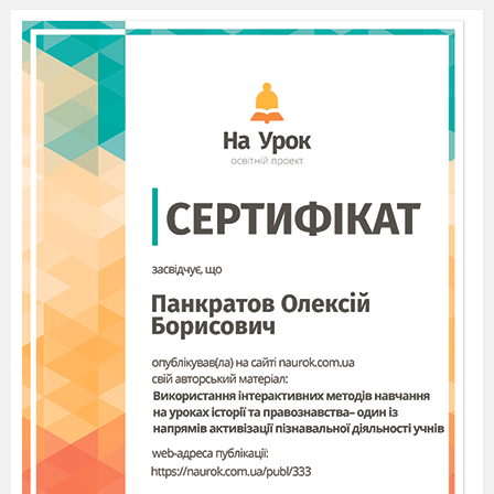
Монітор
(
monitor
– слідкувати) або дисплей
(
display
– відображувати)
– це пристрій
візуального представлення даних.
Терміни
монітор
та
дисплей
дещо відмінні.
Дисплей, як пристрій для відображення інформації,
має ширше застосування, наприклад, дисплей
мобільного телефону, а термін монітор
пов'язується з комп'ютером або телеекраном
дистанційного спостереження.
Основні характеристики (параметри)
моніторів
Розмір екрана
вимірюється між
v
протилежними кутами екрана кінескопа по
діагоналі.
Одиниця виміру – дюйми.
Стандартні розміри: 15";
17"; 19"; 20"; 21".
На сьогодні універсальними є монітори