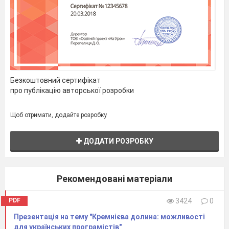
розміром 15 та 17 дюймів.
Співвідношення сторін екрану
–
v
стандартний (4:3) та широкоформатний (16:9,
16:10)
Частота регенерації
(крок поновлення)
v
зображення показує, скільки разів протягом
Безкоштовний сертифікат
секунди може повністю змінитися
про публікацію авторської розробки
зображення (тому частоту регенерації також
називають
частотою кадрів
). Частоту
Щоб отримати, додайте розробку
регенерації зображення вимірюють у
герцах
(Гц). Мінімальним значенням частоти
ДОДАТИ РОЗРОБКУ
регенерації повинно бути 75 Гц, нормальним
85 Гц, а добрим – 100 Гц та більше.
Роздільність дисплею
– кількість пік
v
Рекомендовані матеріали
селів по вертикалі та горизонталі.
Глибина кольору
– кількість біт на
v
PDF
3424
0
кодування одного пікселя (від монохромного
Презентація на тему "Кремнієва долина: можливості
(1 біт) до 32-бітного).
для українських програмістів"