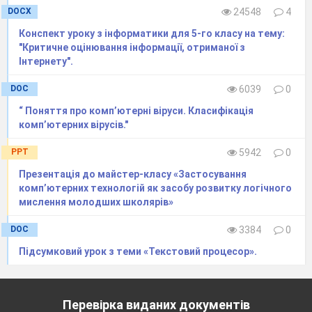
DOCX
24548
4
визначають якість зображення.
Більшість з параметрів зображення на екрані
Конспект уроку з інформатики для 5-го класу на тему:
монітора можливо змінювати програмно.
"Критичне оцінювання інформації, отриманої з
Інтернету".
2.
Типи комп’ютерних моніторів.
DOC
6039
0
Сучасні комп’ютерні монітори бувають
“ Поняття про комп’ютерні віруси. Класифікація
кількох типів:
на основі
електронно-променевої трубки
комп’ютерних вірусів."
§
(CRT).
Рідкокристалічні
(LCD, TFT як підвид LCD)
PPT
5942
0
§
Презентація до майстер-класу «Застосування
плазмові
§
комп’ютерних технологій як засобу розвитку логічного
проекційні
§
мислення молодших школярів»
OLED
-монітори (органічний світлодіод)
§
DOC
3384
0
Підсумковий урок з теми «Текстовий процесор».
Плазмові і проекційні монітори
використовують там, де потрібен великий розмір
екрану (діагональ метр і більше).
Перевірка виданих документів