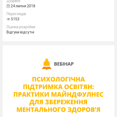
Додано
2.
Поякому принципу працюють сучасні
24 липня 2018
комп’ютери?
Переглядів
3.
Який принцип роботи машини фон-
5153
Неймана?
Оцінка розробки
Відгуки відсутні
4.
Перечисліть основні складові ПК?
5.
Що входить до системного блоку?
6.
Що відносять до зовнішніх,
внутрішніх та периферійних
пристроїв?
7.
Що являють собою пристрої
клавіатура та мишка?
3.
Мотивація навчальної діяльності учнів.
-
Оголошення теми та мети уроку
-
Визначення значення теми уроку в
професійній діяльності
4.
Формулювання теми та мети уроку.