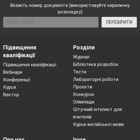
Вкажіть номер документа (використовуйте кириличну
Монітори, побудовані на електронно-
розкладку)
променевих трубках (ЕПТ), активно
витісняються
ПЕРЕВІРИТИ
новим поколінням рідкокристалічних моніторів,
зручнішим і економнішим.
Підвищення
Розділи
Екрани LCD (Liquid Crystal Display,
кваліфікації
Журнал
рідкокристалічні монітори) зроблені з речовини, що
Бібліотека розробок
Підвищення кваліфікації
перебуває в рідкому стані, але при цьому має деякі
Тести
Вебінари
властивості, притаманні кристалічним тілам.
Лабораторні роботи
Конференції
Фактично це рідина з анізотропними
Проєкти
Курси
властивостями (зокрема, оптичними), зв'язаних з
Конкурси
Вектор
упорядкованістю орієнтації її молекул.
Олімпіади
Штучний інтелект для
вчителів
Курси англійської мови
Порівняльні
характеристики
Про нас
Інше