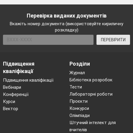
Перевірка виданих документів
Вкажіть номер документа (використовуйте кириличну
розкладку)
ПЕРЕВІРИТИ
Підвищення
Розділи
кваліфікації
Журнал
Бібліотека розробок
Підвищення кваліфікації
Тести
Вебінари
Лабораторні роботи
Конференції
Проєкти
Курси
Конкурси
Вектор
Олімпіади
Штучний інтелект для
вчителів