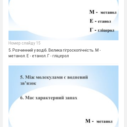
Номер слайду 15
5. Розчинний у воді6. Велика гігроскопічність. М -
метанол. Е - етанол. Г - гліцерол