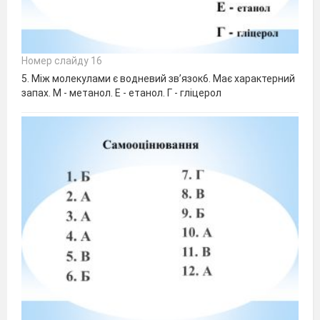
Номер слайду 16
5. Між молекулами є водневий зв’язок6. Має характерний
запах. М - метанол. Е - етанол. Г - гліцерол