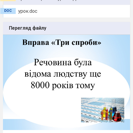
урок.doc
DOC
Перегляд файлу