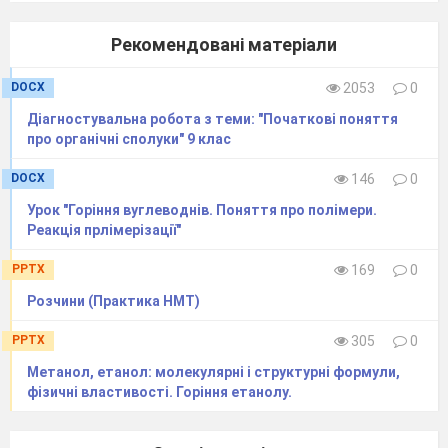
Рекомендовані матеріали
DOCX
2053
0
Діагностувальна робота з теми: "Початкові поняття
про органічні сполуки" 9 клас
DOCX
146
0
Урок "Горіння вуглеводнів. Поняття про полімери.
Реакція прлімерізації"
PPTX
169
0
Розчини (Практика НМТ)
PPTX
305
0
Метанол, етанол: молекулярні і структурні формули,
фізичні властивості. Горіння етанолу.