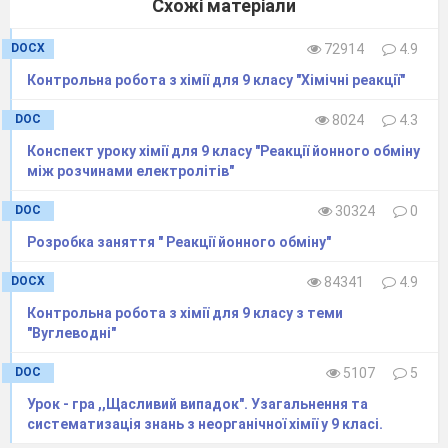
Схожі матеріали
DOCX
72914
4.9
​Контрольна робота з хімії для 9 класу "Хімічні реакції"
DOC
8024
4.3
Конспект уроку хімії для 9 класу "Реакції йонного обміну
між розчинами електролітів"
DOC
30324
0
Розробка заняття " Реакції йонного обміну"
DOCX
84341
4.9
Контрольна робота з хімії для 9 класу з теми
"Вуглеводні"
DOC
5107
5
Урок - гра ,,Щасливий випадок". Узагальнення та
систематизація знань з неорганічної хімії у 9 класі.