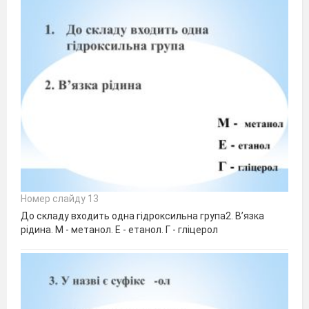
Номер слайду 13
До складу входить одна гідроксильна група2. В’язка
рідина. М - метанол. Е - етанол. Г - гліцерол