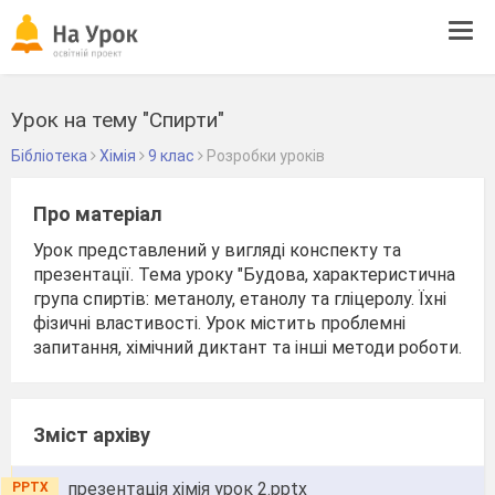
Tog
navi
Урок на тему "Спирти"
Бібліотека
Хімія
9 клас
Розробки уроків
Про матеріал
Урок представлений у вигляді конспекту та
презентації. Тема уроку "Будова, характеристична
група спиртів: метанолу, етанолу та гліцеролу. Їхні
фізичні властивості. Урок містить проблемні
запитання, хімічний диктант та інші методи роботи.
Зміст архіву
презентація хімія урок 2.pptx
PPTX