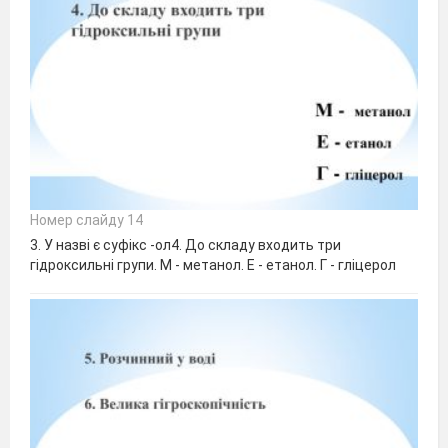
Номер слайду 14
3. У назві є суфікс -ол4. До складу входить три
гідроксильні групи. М - метанол. Е - етанол. Г - гліцерол