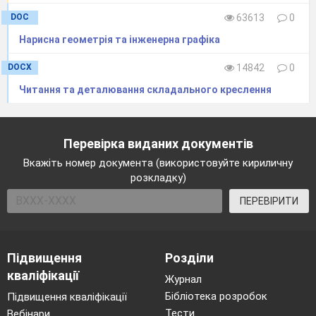
О, розхи
лом циркуля, що дорівнює радіусу
DOC
63613
0
спряження
R
, між точка
ми спряження
Нарисна геометрiя та iнженерна графiка
проводять дугу, яка утворює плавний перехід
DOCX
14842
0
від однієї прямої до іншої (
V
).
Спряження двох паралельних прямих.
Читання та деталювання складального креслення
Через точки спряження 1 і 2 проводимо
перпендикуляр
h
. Ділимо його пополам. В
Перевірка виданих документів
центрі перпендикуляра ставимо
циркуль,
Вкажіть номер документа (використовуйте кириличну
відстань між голкою і олівцем рівна
h
/2
.
розкладку)
Спряження
дуги кола з прямою
ПЕРЕВІРИТИ
відбувається майже аналогічно спряженню
двох прямих, що перетинаються. Відмінним є
проведення допоміжної біля дуги. Ми
Підвищення
Розділи
проводимо її циркулем радіусом рівним сумі
кваліфікації
Журнал
радіусу дуги та радіуса спряження.
Бібліотека розробок
Підвищення кваліфікації
3.
Закріплення знань
.
(5.хв;………..)
Тести
Вебінари