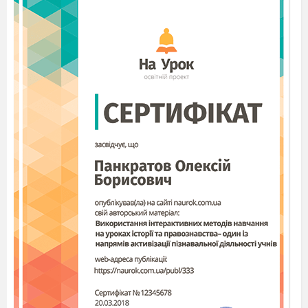
Перехід від одного
кола до іншого буде
плавним тоді,
коли ці кола
дотикаються. Точка
спряження двох кіл ле
жить
на прямій, що сполучає
центри спряжуваних кіл.
Отже, побудова спряження
завжди зводиться до визна
чення центра і точок
спряження. Побудувавши
центр спря
ження циркулем,
розхил якого дорівнює
радіусу спряжен
ня, між точками спряження
проводять дугу. Вона і буде утворювати
плавний перехід від однієї лінії контура зобра