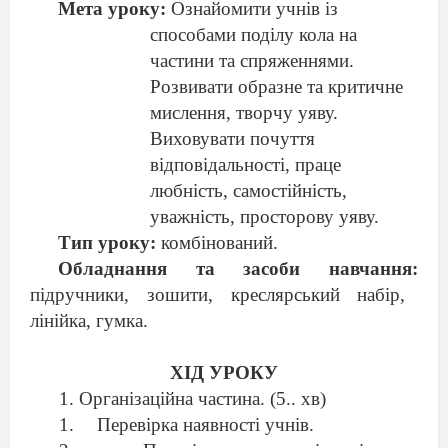
Мета уроку:
Ознайомити учнів із
способами поділу кола на
частини та спряженнями.
Розвивати образне та критичне
мис
лення, творчу уяву.
Виховувати почуття
відповідальності, праце
любність, самостійність,
уважність
,
просторову уяву.
Тип уроку:
комбінований.
Обладнання та засоби навчання:
підручники, зошити, креслярський набір,
лінійка, гумка.
ХІД УРОКУ
1.
Організаційна частина.
(5
.. хв)
Перевірка наявності учнів.