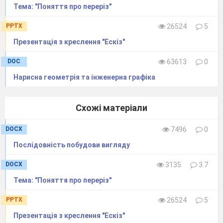
Тема: "Поняття про переріз"
другу допоміжну пряму, також на відстані
радіуса спряження
R
від неї (
III
).
У точці
PPTX
26524
5
перетину обох допоміжних
прямих міститься
Презентація з креслення "Ескіз"
центр спряження О.
DOC
63613
0
З точки О проводять перпендикуляри на
Нарисна геометрiя та iнженерна графiка
спряжувані
прямі. Утворені точки є точками спряження
Схожі матеріали
(
IV
).
DOCX
7496
0
Послідовність побудови вигляду
DOCX
3135
3.7
Тема: "Поняття про переріз"
PPTX
26524
5
Поставивши опорну ніжку циркуля в точку
Презентація з креслення "Ескіз"