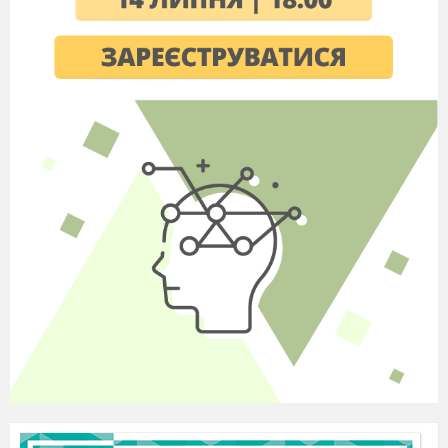
подані коефіцієнти
k
, які необхідно помножити
на діаметр кола
d
:
l
=
d
·
k
.
Знаючи
довжину
хорди ми вставляємо циркуль або вимірник на
цю величину і з однієї точки відкладаємо по
колу засічки. Якщо перша і остання засічки
співпадуть то поділ виконаний точно.
2. Спряження.
Плавний
перехід однієї лінії
контура зображення в
ін
шу називають
спряженням. Всі
спряження на кресленні виконують дугамрі кіл
заданих радіусів. Точку
,
з якої проводять дугу
плавного переходу однієї лінії до іншої,
називають центром спряження.