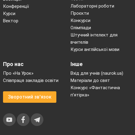
Виконати
спряження півкола радіусом
Лабораторні роботи
Конференції
20 мм
з прямою, яка розміщена горизонтально
Проєкти
Курси
Конкурси
Вектор
навпроти центра півкола. Радіус спряження
10
Олімпіади
мм
.
Штучний інтелект для
4.
. Підведення підсумку заняття.
(
10
..
вчителів
хв)
Курси англійської мови
4.1
Аналіз помилок.
Оцінювання
роботи учнів.
Про нас
Інше
4.2
Домашнє завдання:
Завдання на
Про «На Урок»
Вхід для учнів (naurok.ua)
сторінці 78. Рис. 102. На вибір деталь.
Співпраця закладів освіти
Матеріали до свят
Конкурс «Фантастична
п’ятірка»
Зворотний зв'язок