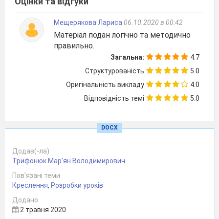
Оцінки та відгуки
допомогою циркуля.
Мещерякова Лариса
06.10.2020 в 00:42
Матеріал подан логічно та методично
правильно.
Загальна:
4.7
Структурованість
5.0
Оригінальність викладу
4.0
Відповідність темі
5.0
DOCX
Додав(-ла)
Трифонюк Мар'ян Володимирович
Поділ кола на три частини дуже простий.
Креслимо коло необхідного діаметра.
Пов’язані теми
Креслення
,
Розробки уроків
Залишаємо відстань між олівцем та голкою
Додано
циркуля незмінною. Ставимо голку циркуля на
2 травня 2020
одну з точок перетину кола та центрової лінії.