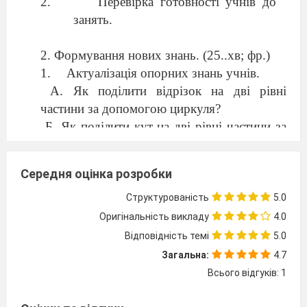
Перевірка готовності учнів до
занять.
2. Формування нових знань. (25..хв; фр.)
Актуалізація опорних знань учнів.
А. Як поділити відрізок на дві рівні
частини за допомогою циркуля?
Б. Як поділити кут на дві рівні частини за
допомогою циркуля?і
2.2
Повідомлення теми та освітньої мети.
Середня оцінка розробки
2.3
Перелік питань до розгляду.
1. Поділ кола на рівні частини
Структурованість
5.0
частини.
Оригінальність викладу
4.0
В побудовах зображень часто виникає
Відповідність темі
5.0
необхідність поділу кола на рівні частини.
Загальна:
4.7
Всього відгуків: 1
Найчастіше треба поділити коло на 3 і на шість
частин. Поділ краще та швидше виконувати за