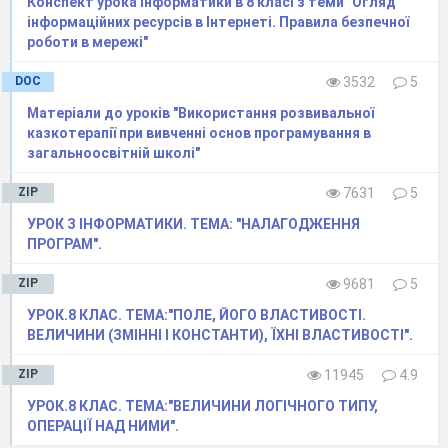
Конспект урока інформатики в 8 класі з теми "Огляд
інформаційних ресурсів в Інтернеті. Правила безпечної
роботи в мережі"
DOC
3532
5
Матеріали до уроків "Використання розвивальної
казкотерапії при вивченні основ програмування в
загальноосвітній школі"
ZIP
7631
5
УРОК З ІНФОРМАТИКИ. ТЕМА: "НАЛАГОДЖЕННЯ
ПРОГРАМ".
ZIP
9681
5
УРОК.8 КЛАС. ТЕМА:"ПОЛЕ, ЙОГО ВЛАСТИВОСТІ.
Виконання вправи «Програми для
ВЕЛИЧИНИ (ЗМІННІ І КОНСТАНТИ), ЇХНІ ВЛАСТИВОСТІ".
опрацювання мультимедіа»
(виконується за
допомогою інтерактивної дошки)
ZIP
11945
4.9
Режим доступу:
УРОК.8 КЛАС. ТЕМА:"ВЕЛИЧИНИ ЛОГІЧНОГО ТИПУ,
ОПЕРАЦІЇ НАД НИМИ".
http://LearningApps.org/watch?v=pj3ake7an16