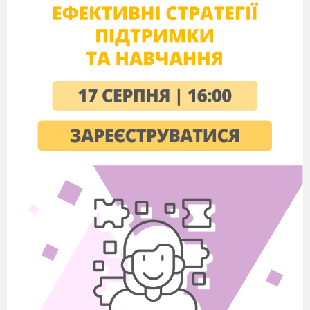
усвідомлено використовує
отримані
знання, вміння та навики у
стандартних та нестандартних
ситуація.
Тип уроку
:
комбінований з
використанням мульти
медійних технологій.
Методико-дидактичне забезпечення
уроку:
підручник Інформатика : підручник для
8 класу загальноосвітніх навчальних закладів /
Й.Я.Ривкінд [та ін.]. – Київ : Генеза, 2016. –
288 с. : іл.; комп’ютери підключені до мережі
Інтернет, мультимедійний проектор,
інтерактивна дошка, навчальна презентація;
програмне забезпечення: Power Point,
Кіностудія Windows.
Основні терміни і поняття
: відеофільм,