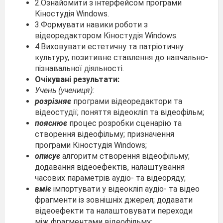
2.Ознайомити з інтерфейсом програми
Кіностудія Windows.
3.Формувати навики роботи з
відеоредактором Кіностудія Windows.
4.Виховувати естетичну та патріотичну
культуру, позитивне ставлення до навчально-
пізнавальної діяльності.
Очікувані результати:
Учень (учениця):
розрізняє
програми відеоредактори та
відеостудії; поняття відеокліп та відеофільм;
пояснює
процес розробки сценарію та
створення відеофільму; призначення
програми Кіностудія Windows;
описує
алгоритм створення відеофільму;
додавання відеоефектів, налаштування
часових параметрів аудіо- та відеоряду;
вміє
імпортувати у відеокліп аудіо- та відео
фрагменти із зовнішніх джерел; додавати
відеоефекти та налаштовувати переходи
між фрагментами відеофільму;