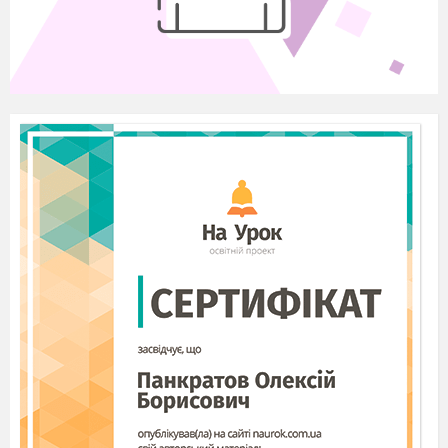
відеокліп, аудіо- та відеоредактор, аудіо- та
відеостудія, кліпмейкер.
Міжпредметні зв’язки:
музичне
мистецтво.
Внутрішньопредметні зв’язки:
пошук
інформаційних матеріалів в Інтернеті за
вказаною темою.
Структура уроку
Організаційна частина.
Перевірка домашнього завдання.
Актуалізація опорних знань.
Мотивація навчальної діяльності.
Оголошення, представлення теми та
очікуваних навчальних результатів.
Сприйняття та усвідомлення