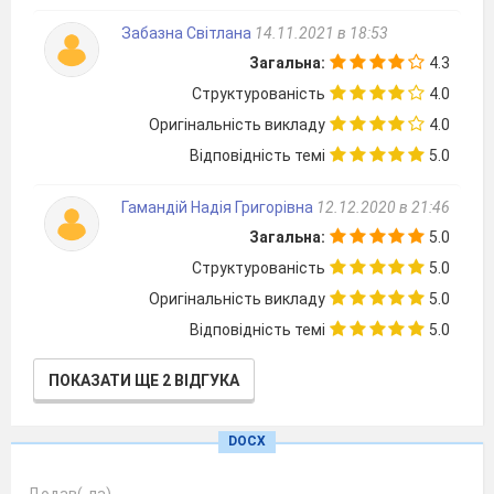
формувати навики роботи з програмою
Забазна Світлана
14.11.2021 в 18:53
Кіностудія Windows.
Загальна:
4.3
Цільові завдання:
Структурованість
4.0
Охарактеризувати загальні поняття
Оригінальність викладу
4.0
про відеофільм та процес розробки сценарію.
Відповідність темі
5.0
Ознайомити з інтерфейсом
програми Кіностудія Windows.
Гамандій Надія Григорівна
12.12.2020 в 21:46
Формувати навики роботи з
Загальна:
5.0
відеоредактором Кіностудія Windows.
Структурованість
5.0
Виховувати естетичну та
Оригінальність викладу
5.0
патріотичну культуру, позитивне ставлення до
Відповідність темі
5.0
навчально-пізнавальної діяльності.
ПОКАЗАТИ ЩЕ 2 ВІДГУКА
Очікувані результати:
Учень (учениця):
DOCX
розрізняє
програми відеоредактори
та відеостудії; поняття відеокліп та
Додав(-ла)