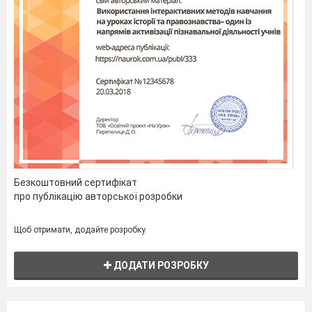
навчального матеріалу:
Відеостудії та відеоредактори.
Інтерфейс програми Кіностудія
Windows.
Послідовність створення
відеофільму.
Закріплення нових знань і вмінь
учнів.
Підсумки уроку.
Безкоштовний сертифікат
Інструктаж щодо виконання
про публікацію авторської розробки
домашнього завдання.
ХІД УРОКУ:
Щоб отримати, додайте розробку
Організаційна частина
Привітання, фіксація відсутніх.
ДОДАТИ РОЗРОБКУ
Перевірка готовності учнів до уроку
Перевірка домашнього завдання.