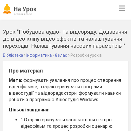
Tog
navi
Урок "Побудова аудіо- та відеоряду. Додавання
до відео кліпу відео ефектів та налаштування
переходів. Налаштування часових параметрів "
Бібліотека
Інформатика
8 клас
Розробки уроків
Про матеріал
Мета:
формувати уявлення про процес створення
відеофільмів; охарактеризувати програми
відеостудії та відеоредактори; формувати навики
роботи з програмою Кіностудія Windows.
Цільові завдання:
1.Охарактеризувати загальні поняття про
відеофільм та процес розробки сценарію.