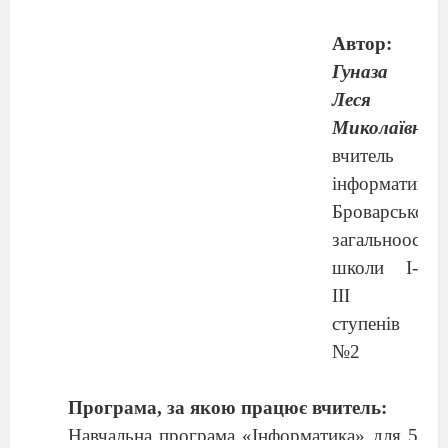
Автор:
Гуназа
Леся
Миколаївна
,
вчитель
інформатики
Броварської
загальноосвіт
школи І-
ІІІ
ступенів
№2
Програма, за якою працює вчитель:
Навчальна програма «Інформатика» для 5