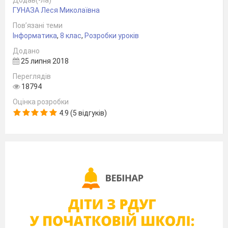
відеофільм;
ГУНАЗА Леся Миколаївна
пояснює
процес розробки сценарію
Пов’язані теми
та створення відеофільму;
Інформатика
,
8 клас
,
Розробки уроків
призначення програми Кіностудія
Додано
25 липня 2018
Windows;
Переглядів
описує
алгоритм створення
18794
відеофільму; додавання
Оцінка розробки
відеоефектів, налаштування часових
4.9 (5 відгуків)
параметрів аудіо- та відеоряду;
вміє
імпортувати
у відеокліп аудіо-
та відео фрагменти із зовнішніх
джерел; додавати відеоефекти та
налаштовувати переходи між
фрагментами відеофільму;
синхронізувати відеоряд з
аудіорядом;