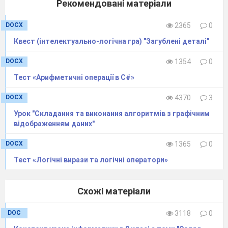
Рекомендовані матеріали
Бесіда за запитаннями.
Які види програм для опрацювання
DOCX
2365
0
мультимедійних даних ви знаєте?
Квест (інтелектуально-логічна гра) "Загублені деталі"
Що таке кодеки? Для чого вони
DOCX
1354
0
призначені?
Тест «Арифметичні операції в C#»
Що таке захоплення звуку або
відео?
DOCX
4370
3
Що таке конвертація?
Урок "Складання та виконання алгоритмів з графічним
Актуалізація опорних знань
відображенням даних"
Виконання вправи «Алгоритм
DOCX
1365
0
запису звуку»
(виконується за допомогою
Тест «Логічні вирази та логічні оператори»
інтерактивної дошки)
Режим доступу:
Схожі матеріали
http://LearningApps.org/watch?v=pacm16fsc16
DOC
3118
0