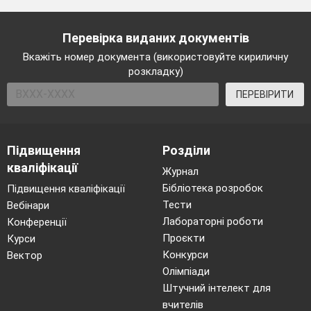
Перевірка виданих документів
Вкажіть номер документа (використовуйте кириличну
розкладку)
ПЕРЕВІРИТИ
Підвищення
Розділи
кваліфікації
Журнал
Бібліотека розробок
Підвищення кваліфікації
Тести
Вебінари
Мотивація навчальної діяльності
Лабораторні роботи
Конференції
Розповідь вчителя.
Проєкти
Курси
Конкурси
Вектор
Всі ви зустрічалися з такими термінами, як
Олімпіади
відеофільм (кінофільм)
та відеокліп. Що є
Штучний інтелект для
спільного та відмінного у цих поняттях?
вчителів