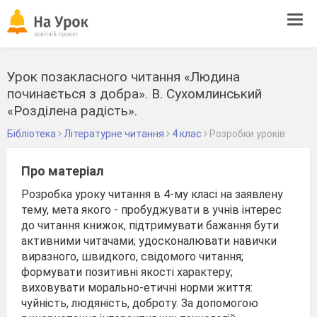
Tog
navi
Урок позакласного читання «Людина
починається з добра». В. Сухомлинський
«Розділена радість».
Бібліотека
Літературне читання
4 клас
Розробки уроків
Про матеріал
Розробка уроку читання в 4-му класі на заявлену
тему, мета якого - пробуджувати в учнів інтерес
до читання книжок, підтримувати бажання бути
активними читачами; удосконалювати навички
виразного, швидкого, свідомого читання;
формувати позитивні якості характеру;
виховувати морально-етичні норми життя:
чуйність, людяність, доброту. За допомогою