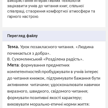
використання інтерактивних технологій
зацікавити учнів до читання книг, спільної
співпраці, створення комфортної атмосфери та
гарного настрою.
Перегляд файлу
Тема.
Урок позакласного читання. «Людина
починається з добра».
В. Сухомлинський «Розділена радість».
Мета
: формування предметних
компетентностей:пробуджувати в учнів інтерес
до читання книжок, підтримувати бажання бути
активними
читачами; удосконалювати навички
виразного, швидкого, свідомого читання;
формувати позитивні якості характеру;
виховувати морально-етичні норми життя: