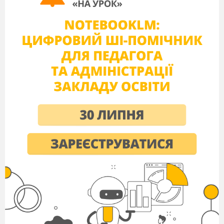
Проліски…(сині, ранні, красиві).
6.Гра «Назви предмет» (за таблицею
приголосних букв учні називають
предмети).
7.Читання тексту 3р по 1 хвилині.
III
Перевірка домашнього завдання.
Читання смішинок - веселинок
- Чому твори Миколи і Семена подібні?
- Поясніть татову відповідь?
-В якому класі вчилися діти?
- Про що була суперечка?
- Яка відповідь видалася найсмішнішою?
- Над чим сміється автор у вірші?
III
Мотивація навчальної діяльності.
Повідомлення теми уроку
.
- Поговоримо?
- Про що?
- Про різне? Про те, що добре й добре не