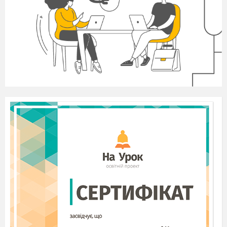
дуже. Щось відоме вам, а щось,
можливо, мені. Поговоримо про добро,
добре серце, добрі вчинки. Чи все так
добре в нашому житті, чи ні? І чому?
Ознайомлення з темою уроку.
IV
Опрацювання нового матеріалу.
1.Технологія «Асоціативний кущ». Робота
в малих групах.
Що виникає у вашій уяві, коли ви чуєте
слово доброта?
краса
тепло
щирість
рідні
Доброта
калина
любов
сонце
підтримка