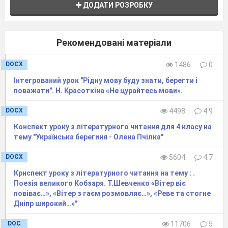
3. Технологія «Займи позицію».
ДОДАТИ РОЗРОБКУ
Перед вами три вислови. Займіть позицію
біля одного із них, який на вашу думку,
відображає поняття «бути добрим» і
Рекомендовані матеріали
приклейте папірці.
4. Розповідь про письменника.
DOCX
1486
0
Інформація «Довідкова служба».
А)Народився В. О. Сухомлинський в
Інтегрований урок "Рідну мову буду знати, берегти і
незаможній сім
`
ї, батько був столярем,
поважати". Н. Красоткіна «Не цурайтесь мови».
теслярем, а мати працювала в колгоспі.
DOCX
4498
4.9
Зимовими вечорами розказувала дітям
казки. Змалку в дітей батьки виховували
Конспект уроку з літературного читання для 4 класу на
любов до книги.
тему "Українська берегиня - Олена Пчілка"
Б) Одного разу Василько допоміг дітям 3-
7 років зліпити снігову бабу. Усі
DOCX
5604
4.7
веселилися, наступного дня малюки
Крнспект уроку з літературного читання на тему : .
чекали на свого друга. А він хотів їх
Поезія великого Кобзаря. Т.Шевченко «Вітер віє
зацікавити. Мабуть, це й був початок
повіває…», «Вітер з гаєм розмовляє…», «Реве та стогне
учительського шляху.
Дніпр широкий…»"
В) Пише багато оповідань, казок, легенд,
притч, новел, які є повчальними. Одна з
DOC
11706
5