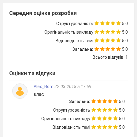
Форма проведення:
урок – екскурс.
Середня оцінка розробки
Хід уроку
Структурованість
5.0
I
Організаційний
момент. Емоційне
Оригінальність викладу
5.0
налаштування
.
Відповідність темі
5.0
-Я всміхаюсь сонечку:
Загальна:
5.0
Всього відгуків: 1
- Здрастуй, золоте!
Я всміхаюсь квіточці:
Оцінки та відгуки
Хай вона цвіте!
Alex_Rom
22.03.2018 в 17:59
Я всміхаюсь дощику:
клас
Загальна:
5.0
Лийся, мов з відра!
Структурованість
5.0
Друзям усміхаюся,
Оригінальність викладу
5.0
Зичу їм добра!
Відповідність темі
5.0
Діти, поверніться один до одного, посміхніться.