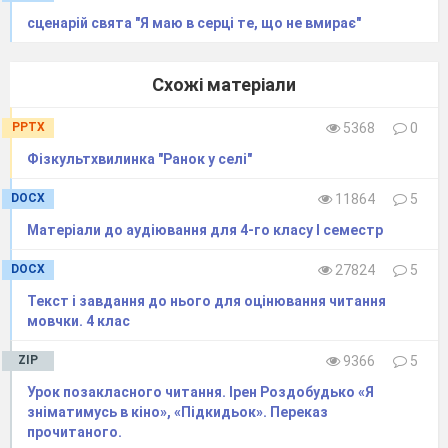
книг «Чиста криниця».
сценарій свята "Я маю в серці те, що не вмирає"
5. Словникова робота.
Радість
клубок
бадьорий
ганяли
Схожі матеріали
прокинеться
мовчазного
однокласники
розділена
PPTX
5368
0
Фізкультхвилинка "Ранок у селі"
(читання повільно,потім на одному
диханні,пояснення незрозумілих слів).
DOCX
11864
5
6.Робота над оповіданням.
Матеріали до аудіювання для 4-го класу І семестр
А) Читання сильними учнями
- Яка була у Катрусі радість?
DOCX
27824
5
Б
) Читання за абзацами
Текст і завдання до нього для оцінювання читання
- Скільки часу хворів татко?
мовчки. 4 клас
В)
Робота над змістом
ZIP
9366
5
- Скільки переніс операцій?
Урок позакласного читання. Ірен Роздобудько «Я
- Від чого сяяли очі у Катрусі?
зніматимусь в кіно», «Підкидьок». Переказ
- Як було мамі і Катрусі, коли татко
прочитаного.
хворів?