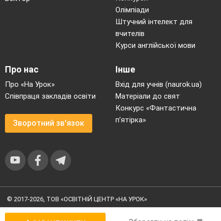
Добре вчитися у школі
Олімпіади
Добре плавати в ставку,
Штучний інтелект для
Добре те, що я живу!
вчителів
V
Закріплення вивченого матеріалу
.
Курси англійської мови
Вироблення навичок виразного
читання
Про нас
Інше
Гра «Хвиля» ( читання за таблицею
Про «На Урок»
Вхід для учнів (naurok.ua)
пошепки, повільно,скоромовкою,
Співпраця закладів освіти
Матеріали до свят
швидко, очима).
Конкурс «Фантастична
п’ятірка»
Зворотний зв'язок
Гра «Дослідники – розвідники»
а) робота із словниковими словами
- Знайдіть і зачитайте речення із словами
радість, ганяли, однокласники.
- Скільки разів у 1 абзаці зустрічається
слово Катруся?
© 2017-2026, ТОВ «ОСВІТНІЙ ЦЕНТР «НА УРОК»
- Скільки разів у 5 абзаці
слів із буквою о?
Угода користувача
|
Умови користування
|
Політика
Гра « Настрій»(картка настрою)
конфіденційності