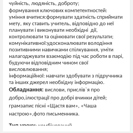
чуйність, людяність, доброту;
формування ключових компетентностей:
уміння вчитися:формувати здатність сприймати
мету, яку ставить учитель, відповідно до неї
планувати і виконувати необхідні
дії,
контролювати та оцінювати свої результати;
комунікативної:удосконалювати володіння
позитивними навичками спілкування, уміти
налагоджувати взаємодію під час роботи в парі,
будуючи відповідним чином свої
висловлювання;
інформаційної: навчати здобувати з підручника
та інших джерел необхідну інформацію.
Обладнання:
вислови, прислів
`
я про
добро,ілюстрації про добрі вчинки дітей;
грамзапис пісні «Щастя вам», «Чаша
настрою»,фото письменника.
Тип уроку
: комбінований.