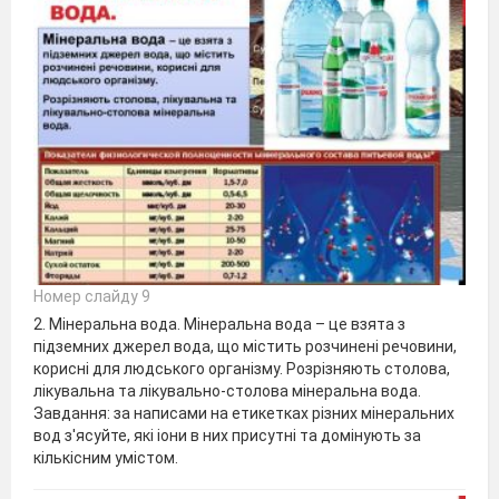
Номер слайду 9
2. Мінеральна вода. Мінеральна вода – це взята з
підземних джерел вода, що містить розчинені речовини,
корисні для людського організму. Розрізняють столова,
лікувальна та лікувально-столова мінеральна вода.
Завдання: за написами на етикетках різних мінеральних
вод з'ясуйте, які іони в них присутні та домінують за
кількісним умістом.