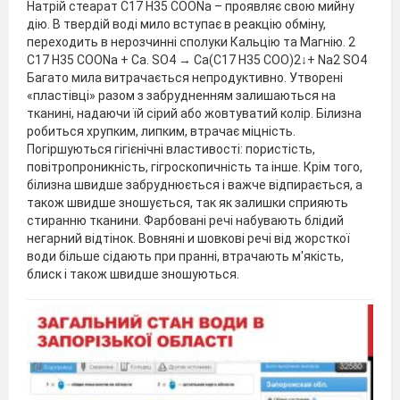
Натрій стеарат С17 Н35 СООNа – проявляє свою мийну
дію. В твердій воді мило вступає в реакцію обміну,
переходить в нерозчинні сполуки Кальцію та Магнію. 2
С17 Н35 СООNа + Ca. SO4 → Са(С17 Н35 СОО)2↓+ Nа2 SO4
Багато мила витрачається непродуктивно. Утворені
«пластівці» разом з забрудненням залишаються на
тканині, надаючи їй сірий або жовтуватий колір. Білизна
робиться хрупким, липким, втрачає міцність.
Погіршуються гігієнічні властивості: пористість,
повітропроникність, гігроскопичність та інше. Крім того,
білизна швидше забруднюється і важче відпирається, а
також швидше зношується, так як залишки сприяють
стиранню тканини. Фарбовані речі набувають блідий
негарний відтінок. Вовняні и шовкові речі від жорсткої
води більше сідають при пранні, втрачають м'якість,
блиск і також швидше зношуються.