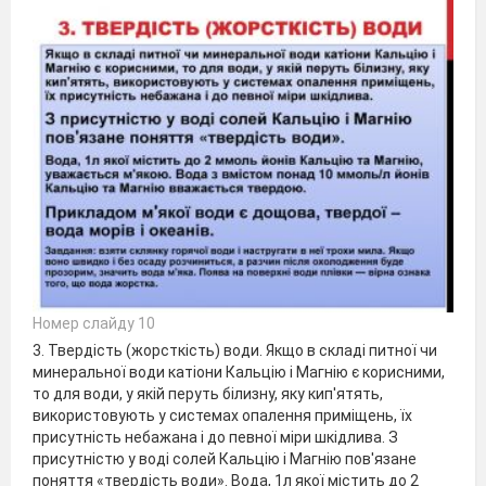
Номер слайду 10
3. Твердість (жорсткість) води. Якщо в складі питної чи
минеральної води катіони Кальцію і Магнію є корисними,
то для води, у якій перуть білизну, яку кип'ятять,
використовують у системах опалення приміщень, їх
присутність небажана і до певної міри шкідлива. З
присутністю у воді солей Кальцію і Магнію пов'язане
поняття «твердість води». Вода, 1л якої містить до 2