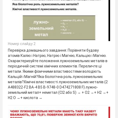
Номер слайду 2
Перевірка домашнього завдання: Порівняти будову
атомів Калію і Натрію; Натрію і Магнію; Кальцію і Магнію.
Охарактеризуйте положення лужноземельних металів в
періодичній системі хімічних елементів. Переличте ці
метали. Якими фізичними властивостями володіють
Кальцій і Магній?Яка біологічна роль лужноземельних
металів?Хімічні властивості лужноземельних металів.{2
A488322-F2 BA-4 B5 B-9748-0 D474271808 F} лужно-
земельний метал+ неметал (Сl2 або S) → + О2 →+ Н2 →+
Н2 О →+ кислота →