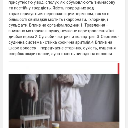
присутністю у воді сполук, які обумовлюють тимчасову
та постійну твердість. Якість природних вод
характеризується переважно цим терміном, так як в
більшості свипадків містить і карбонати, і хлориди, і
сульфати. Вплив на організм людини:1. Травлення –
знижена моторика шлунку, неякісне перетравлення їжі,
дисбактеріоз.2. Суглоби - артрит и поліартрит.3. Серцево-
судинна система - стійка хронічна аритмія.4. Вплив на
шкіру, волосся – передчасне старіння, сухість, лущення,
свербіж шкіри голови, лупа і навіть випадіння волосся.