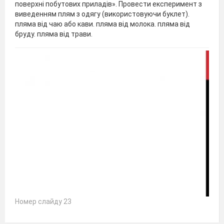
поверхні побутових приладів». Провести експеримент з
виведенням плям з одягу (використовуючи буклет).
пляма від чаю або кави. пляма від молока. пляма від
бруду. пляма від трави.
Номер слайду 23