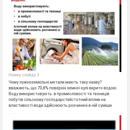
Номер слайду 3
Чому лужноземельні метали мають таку назву?
вважають, що 70,8% поверхні земної кулі вкрито водою.
Воду використовують: в промисловості та техниців
побутів сільскому господарствіІстотний вплив на
властивості води здійснюють розчинені в ній суміши.