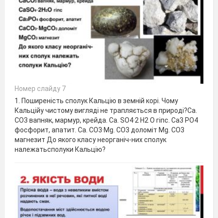
Номер слайду 7
1. Поширеність сполук Кальцію в земній корі. Чому
Кальційу чистому вигляді не трапляється в природі?Ca.
CO3 вапняк, мармур, крейда. Ca. SO4·2 H2 O гіпс. Ca3 PO4
фосфорит, апатит. Ca. CO3·Mg. CO3 доломіт Mg. CO3
магнезит До якого класу неорганіч-них сполук
належатьсполуки Кальцію?