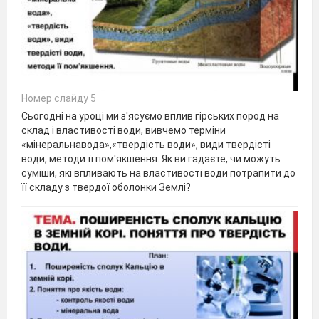
Номер слайду 5
Сьогодні на уроці ми з'ясуємо вплив гірських пород на
склад і властивості води, вивчемо терміни
«мінеральнавода»,«твердість води», види твердісті
води, методи її пом'якшення. Як ви гадаєте, чи можуть
суміши, які впливають на властивості води потрапити до
її складу з твердої оболонки Землі?