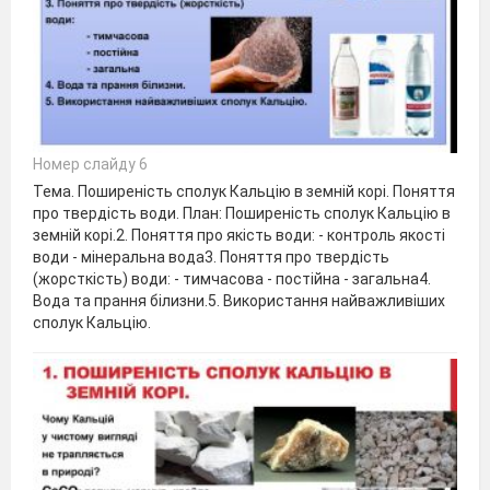
Номер слайду 6
Тема. Поширеність сполук Кальцію в земній корі. Поняття
про твердість води. План: Поширеність сполук Кальцію в
земній корі.2. Поняття про якість води: - контроль якості
води - мінеральна вода3. Поняття про твердість
(жорсткість) води: - тимчасова - постійна - загальна4.
Вода та прання білизни.5. Використання найважливіших
сполук Кальцію.