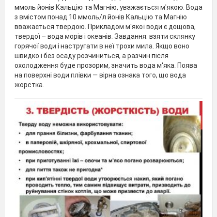
ммоль йонів Кальцію та Магнію, уважається м'якою. Вода
з вмістом понад 10 ммоль/л йонів Кальцію та Магнію
вважається твердою. Прикладом м'якої води є дощова,
твердої – вода морів і океанів. Завдання: взяти склянку
горячої води і настругати в неї трохи мила. Якщо воно
швидко і без осаду розчиниться, а разчин після
охолодження буде прозорим, значить вода м'яка. Поява
на поверхні води плівки — вірна ознака того, що вода
жорстка.