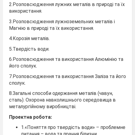
2.Розповсюдження лужних металів в природі та їх
використання.
3.Розповсюдження лужноземельних металів і
Магнію в природі та їх використання.
4.Корозія металів.
5.Твердість води.
6.Розповсюдження та використання Алюмінію та
його сполук.
7.Розповсюдження та використання Заліза та його
сполук.
8.Загальні способи одержання металів (чавун,
сталь). Охорона навколишнього середовища в
металургійному виробництві.
Проектна робота:
1.«Поняття про твердість води» – проблемне
питання – вода та прання білизни.