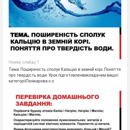
Номер слайду 1
Тема. Поширеність сполук Кальцію в земній корі. Поняття
про твердість води. Урок підготовленвикладачем вищої
категоріїПонікарова о.о.