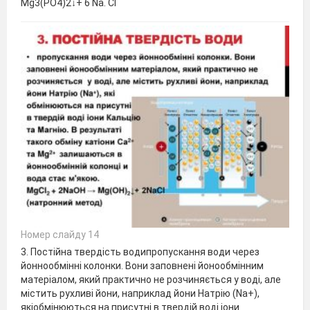
Mg3(PO4)2↓+ 6 Na. Cl
Номер слайду 14
3. Постійна твердість водипропускання води через
йоннообмінні колонки. Вони заповнені йонообмінним
матеріалом, який практично не розчиняється у воді, але
містить рухливі йони, наприклад йони Натрію (Na+),
якіобмінюються на присутні в твердій воді іони