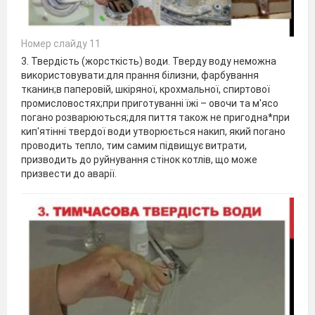
Номер слайду 11
3. Твердість (жорсткість) води. Тверду воду неможна
використовувати:для прання білизни, фарбування
тканин;в паперовій, шкіряної, крохмальної, спиртової
промисловостях;при приготуванні їжі – овочи та м'ясо
погано розварюються;для пиття також не пригодна*при
кип'ятінні твердої води утворюється накип, який погано
проводить тепло, тим самим підвищує витрати,
призводить до руйнування стінок котлів, що може
призвести до аварії.