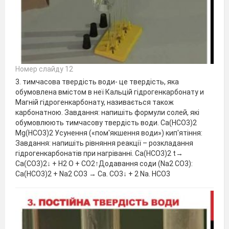
Номер слайду 12
3. тимчасова твердість води- це твердість, яка
обумовлена вмістом в неї Кальцій гідрогенкарбонату и
Магній гідрогенкарбонату, називається також
карбонатною. Завдання: напишіть формули солей, які
обумовлюють тимчасову твердість води. Ca(HCO3)2
Mg(HCO3)2 Усунення («пом'якшення води») кип'ятіння:
Завдання: напишіть рівняння реакції – розкладання
гідрогенкарбонатів при нагріванні. Ca(HCO3)2 t→
Ca(CO3)2↓ + H2 O + CO2↑Додавання соди (Na2 CO3):
Ca(HCO3)2 + Na2 CO3 → Ca. CO3↓ + 2 Na. HCO3