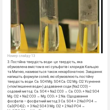
Номер слайду 13
3. Постійна твердість води- це твердість, яка
обумовлена вмістом в неї сульфатів і хлоридів Кальцію
та Магнію, називається також некарбонатною. Завдання:
напишіть формули солей, які обумовлюють постійну
твердість води. Ca. SO4 Mg. SO4 Сa. Cl2 Mg. Cl2 Усунення
(«пом'якшення води») додавання соди (Na2 CO3) –
содовий метод: Ca. SO4 + Na2 CO3 → Ca. CO3↓+ Na2 SO4
Mg. Cl2 + Na2 CO3 → Mg. CO3↓+ 2 Na. Clдодавання
фосфатів – фосфатний метод:3 Ca. SO4 + 2 Na3 PO4 →
Ca3(PO4)2↓ + 3 Na2 SO4 3 Mg. Cl2 + 2 Na3 PO4 →