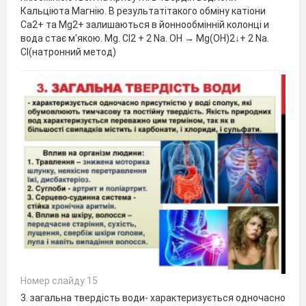
Кальціюта Магнію. В результатітакого обміну катіони
Са2+ та Mg2+ залишаються в йоннообмінній колонці и
вода стає м'якою. Mg. Cl2 + 2 Nа. ОН → Mg(ОН)2↓+ 2 Na.
Cl(натронний метод)
Номер слайду 15
3. загальна твердість води- характеризується одночасно