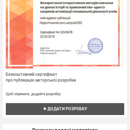
К
– кмітливості
І
V
. Робота над новим матеріалом.
Робота з загадками.
Всю білизну позбирає
І старанно покупає.
Буде знову вся чистенька,
Незабруднена, гарненька.
Дуже любить він тканини,
Сукні, светрики, гардини.
Всі їх складочки знайде!
Безкоштовний сертифікат
Розізлиться – пара йде!
про публікацію авторської розробки
Суп, морозиво, ковбаси,
Сало, м’ясо, яйця, кваси…
Щоб отримати, додайте розробку
Все в животику ховає
І свіженьким зберігає.
ДОДАТИ РОЗРОБКУ
Кілобайти, гігабайти,
Папки, файли, блоги, сайти…