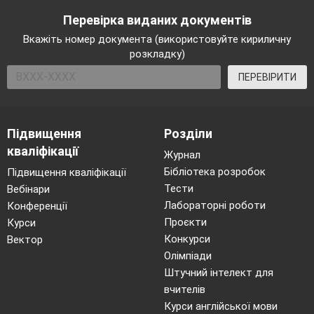
По сніжку, як по перині,
Перевірка виданих документів
Покачаємось на спині.
Вкажіть номер документа (використовуйте кириличну
У заметах сніг лежить,
розкладку)
Під ногами він скрипить.
ПЕРЕВІРИТИ
Щоб сніжну гірку збудувати.
Треба спинку прогинати.
А тепер всі на санчатах
Підвищення
Розділи
В ліс поїдем до зайчаток.
кваліфікації
Журнал
Зайченята дружно грають,
Бібліотека розробок
Підвищення кваліфікації
Під ялинкою стрибають.
Тести
Вебінари
А лисичка виглядає,
Лабораторні роботи
Конференції
Зараз зайчика впіймає.
Проєкти
Курси
Доки звірі наші грали,
Конкурси
Вектор
Руки в нас позамерзали. —
Олімпіади
Погріємо?
Штучний інтелект для
вчителів
А тепер на лижі стали
Курси англійської мови
додому всі помчали.