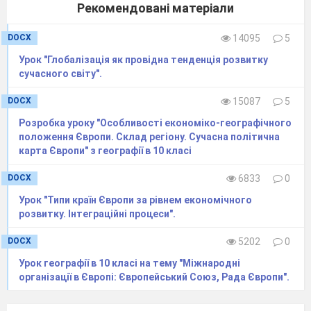
вживається у двох значеннях:
Рекомендовані матеріали
а) як процес наукового обґрунтування регіону (-
DOCX
14095
5
ів), визначення його (їхніх) просторових меж і складу та
Урок "Глобалізація як провідна тенденція розвитку
загальних рис;
сучасного світу".
б) як реально існуючий поділ земної поверхні,
DOCX
15087
5
зосереджених на ній елементів суспільства, чи
суспільства в цілому, на окремі великі частини.
Розробка уроку "Особливості економіко-географічного
положення Європи. Склад регіону. Сучасна політична
Нині в Україні немає офіційного визначення
карта Європи" з географії в 10 класі
поняття "регіон". Проте в Концепції державної
DOCX
6833
0
регіональної політики України та в Законі України "Про
стимулювання розвитку регіонів" зазна
чено, що під
Урок "Типи країн Європи за рівнем економічного
терміном "регіон" у цих документах розуміють
розвитку. Інтеграційні процеси".
території Автономної Республіки Крим, областей, міст
Києва та Севастополя. Саме в такому значенні термін
DOCX
5202
0
"регіон" набув поширення у повсяк
денній практиці
Урок географії в 10 класі на тему "Міжнародні
державного управління та наукових дослідженнях в
організації в Європі: Європейський Союз, Рада Європи".
Україні
.
Географічне спадщина
- являє собою елементи