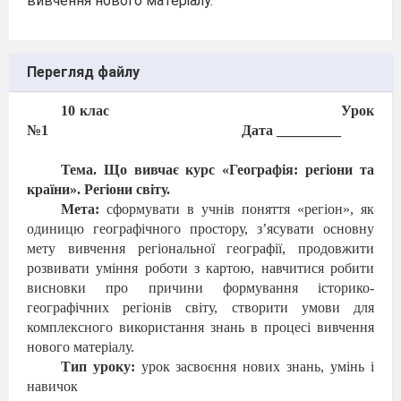
вивчення нового матеріалу.
Перегляд файлу
10 клас
Урок
№1
Дата _________
Тема. Що вивчає курс «Географія: регіони та
країни». Регіони світу.
Мета:
сформувати в учнів поняття «регіон», як
одиницю географічного простору, з’ясувати основну
мету вивчення регіональної географії, продовжити
розвивати уміння роботи з картою, навчитися робити
висновки про причини формування історико-
географічних регіонів світу, створити умови для
комплексного використання знань в процесі вивчення
нового матеріалу.
Тип уроку:
урок засвоєння нових знань, умінь і
навичок