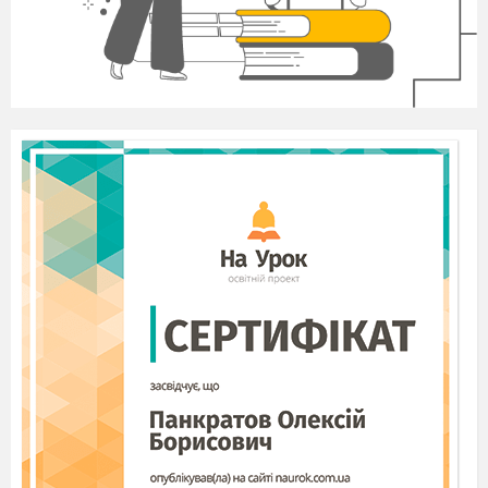
Окрім того, в географічній науці існує поняття «регіон
світу».
Існують різні тлумачення поняття «регіон»:
(висвітлюється на слайді)
Регіон
– це особливий вид території, що
характеризується специфічною цілісністю, велика
територіальна одиниця (група земель, штатів чи
держав).
Регіон світу
(лат.
regio
– область) –
група країн і
територій, що мають спільне географічне положення й
вирізняються спільними рисами: природними,
історичними, геополітичними, економічними,
соціальними, культурними, етнічними,
демографічними, туристично-рекреаційними та ін.
Регіон
– це соціокультурна "множинність в
єдності", що забезпечує оптимальну якість життя з
урахуванням різних зовнішніх і місцевих чинників. У
європейському розумінні "регіон" розглядають як
категорію внутрішнього поділу держави, наступну
територіальну таксономічну одиницю між державою та