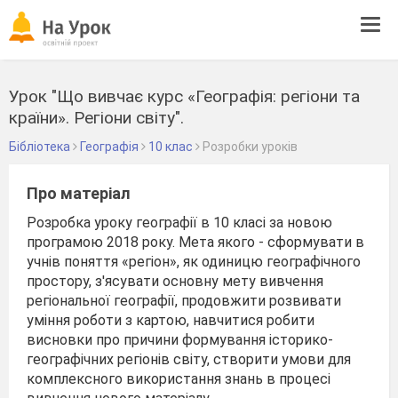
Tog
navi
Урок "Що вивчає курс «Географія: регіони та
країни». Регіони світу".
Бібліотека
Географія
10 клас
Розробки уроків
Про матеріал
Розробка уроку географії в 10 класі за новою
програмою 2018 року. Мета якого - сформувати в
учнів поняття «регіон», як одиницю географічного
простору, з'ясувати основну мету вивчення
регіональної географії, продовжити розвивати
уміння роботи з картою, навчитися робити
висновки про причини формування історико-
географічних регіонів світу, створити умови для
комплексного використання знань в процесі