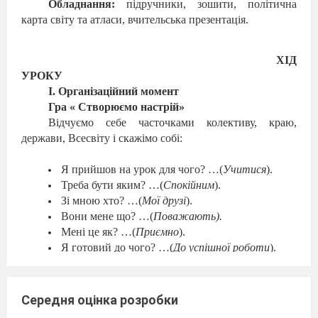
Обладнання:
підручники, зошити, політична
карта світу та атласи, вчительська презентація.
ХІД
УРОКУ
І. Організаційний момент
Гра « Створюємо настрій»
Відчуємо себе часточками колективу, краю,
держави, Всесвіту і скажімо собі:
Я прийшов на урок для чого? …(
Учитися
).
Треба бути яким? …(
Спокійним
).
Зі мною хто? …(
Мої друзі
).
Вони мене що? …(
Поважають).
Мені це як? …(
Приємно
).
Я готовий до чого? …(
До успішної роботи
).
ІІ. Актуалізація опорних знань та вмінь
Пригадайте:
Середня оцінка розробки