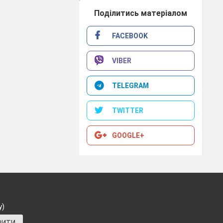
Поділитись матеріалом
 лісі?
FACEBOOK
VIBER
TELEGRAM
TWITTER
GOOGLE+
х птахів?
у)