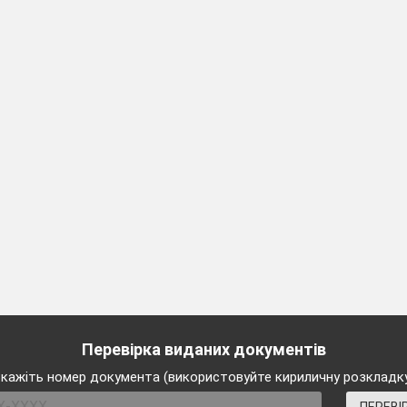
Задача 1
них дерев, а листяних – на 18 менше. Скільки дерев у
стяних;
 у лісі.
Задача 2
в’яже задачу за допомогою виразу.
 8 птахів, а у горобиній – у 2 рази більше. Скільки всі
Перевірка виданих документів
и.
кажіть номер документа (використовуйте кириличну розкладк