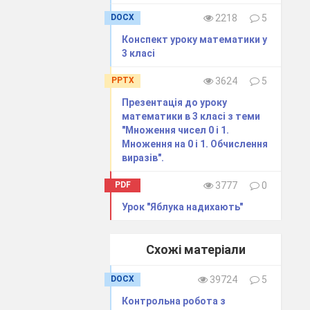
DOCX
2218
5
Конспект уроку математики у
3 класі
PPTX
3624
5
Презентація до уроку
математики в 3 класі з теми
"Множення чисел 0 і 1.
Множення на 0 і 1. Обчислення
виразів".
PDF
3777
0
Урок "Яблука надихають"
Схожі матеріали
DOCX
39724
5
Контрольна робота з