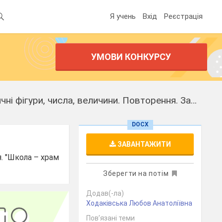
Я учень
Вхід
Реєстрація
УМОВИ КОНКУРСУ
Урок. Тема 1. "Актуалізація сформованих у 2 класі уявлень про геометричні фігури, числа, величини. Повторення. Задача. Задачі на сутність арифметичних дій".
DOCX
ЗАВАНТАЖИТИ
. "Школа – храм
Зберегти на потім
Додав(-ла)
Ходаківська Любов Анатоліївна
Пов’язані теми