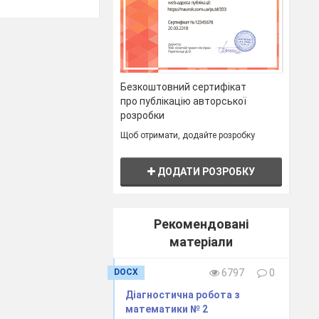
як. Скільки
Безкоштовний сертифікат
про публікацію авторської
розробки
 відповідній
ні групи
Щоб отримати, додайте розробку
ДОДАТИ РОЗРОБКУ
Рекомендовані
матеріали
DOCX
6797
0
Діагностична робота з
математики № 2