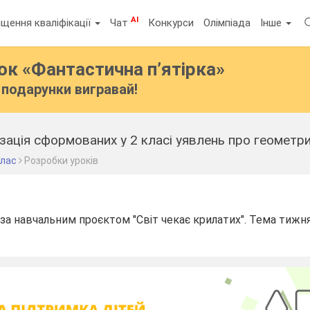
AI
щення кваліфікації
Чат
Конкурси
Олімпіада
Інше
бок
«Фантастична п’ятірка»
подарунки вигравай!
клас
Розробки уроків
за навчальним проєктом "Світ чекає крилатих". Тема тижня