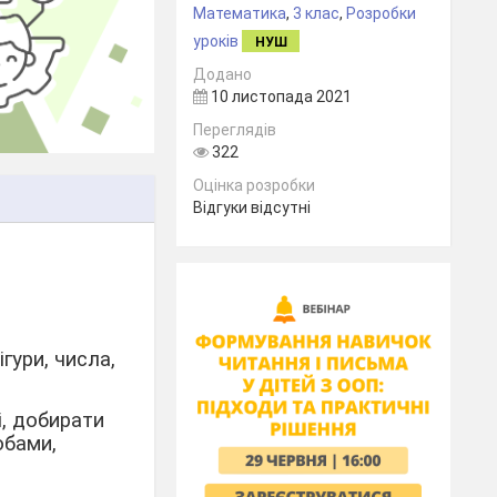
Математика
,
3 клас
,
Розробки
уроків
НУШ
Додано
10 листопада 2021
Переглядів
322
Оцінка розробки
Відгуки відсутні
гури, числа,
і, добирати
обами,