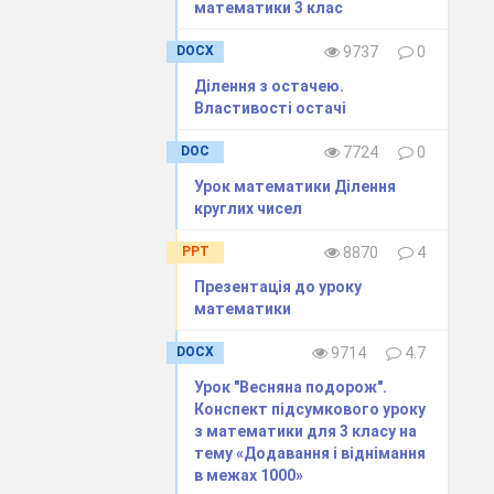
математики 3 клас
DOCX
9737
0
Ділення з остачею.
Властивості остачі
DOC
7724
0
Урок математики Ділення
круглих чисел
PPT
8870
4
Презентація до уроку
математики
DOCX
9714
4.7
Урок "Весняна подорож".
упову роботу.
Конспект підсумкового уроку
з математики для 3 класу на
ть
тему «Додавання і віднімання
в межах 1000»
.