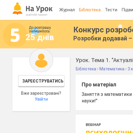
Журнал
Бібліотека
Тести
Підви
Конкурс розро
До розіграшу
залишилось:
25 днів
Розробки додавай – 
Бібліотека
Математика
3 
ЗАРЕЄСТРУВАТИСЬ
Про матеріал
Вже зареєстровані?
Заняття з математики 
Увійти
науки!"