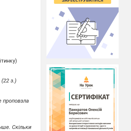
ітинку)
(22 з.)
ше проповзла
енше. Скільки