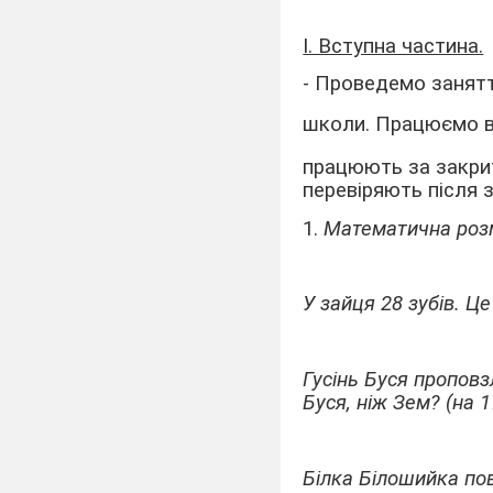
І. Вступна частина.
- Проведемо занятт
школи. Працюємо в 
працюють за закрито
перевіряють після 
1.
Математична роз
У зайця 28 зубів. Це 
Гусінь Буся проповз
Буся, ніж Зем? (на 1
Білка Білошийка пові