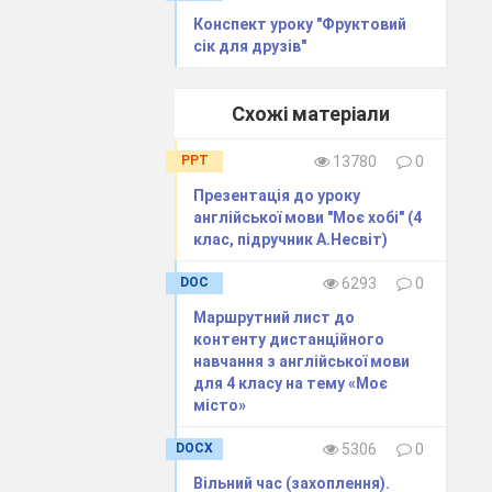
Конспект уроку "Фруктовий
сік для друзів"
t is describing.
Схожі матеріали
PPT
13780
0
Презентація до уроку
англійської мови "Моє хобі" (4
клас, підручник А.Несвіт)
DOC
6293
0
Маршрутний лист до
контенту дистанційного
e everything is
навчання з англійської мови
для 4 класу на тему «Моє
and and you
місто»
ike and explain
DOCX
5306
0
Вільний час (захоплення).