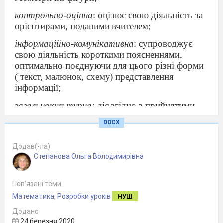
контрольно-оцінна
: оцінює свою діяльність за
орієнтирами, поданими вчителем;
інформаційно-комунікативна
: супроводжує
свою діяльність короткими поясненнями,
оптимально поєднуючи для цього різні форми
( текст, малюнок, схему) представлення
інформації;
загальнокультурна:
діє згідно з прийнятими
правилами поведінки на уроці;
DOCX
громадська
: прагне бути культурним у
спілкуванні, поводженні з однокласниками та
Додав(-ла)
іншими людьми;
Степанова Ольга Володимирівна
здоров’язбережувальна
:
правильно сидить за
партою під час письма, дбає про збереження і
Пов’язані теми
зміцнення свого
здоров’я;
Математика
,
Розробки уроків
НУШ
Додано
соціальна:
підтримує чистоту робочого місця.
24 березня 2020