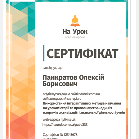
Якщо ти боїшся розв'язувати задачі, - кліпни
очима,
Якщо не любиш математику,-скажи «ай-ай-
ай!»
Якщо подобається гуляти, -плесни в долоні.
Слайд2
Вже дзвіночок продзвенів, 2 –Г за
парти сів.
Дружно, весело працюймо, про
математику міркуймо.
Візьміть в дорогу гарний настрій і
будемо мандрувати.
Сьогодні
нас чекає мандрівка країною
математики і не тільки.
ІІ. Актуалізація опорних знань
1.Гра «Мовчанка»