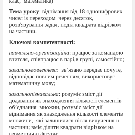
клас,
математика)
Тема уроку
: віднімання від 18 одноцифрових
чисел із переходом
через десяток,
розв'язування задач, поділ квадрата відрізком
на частини.
Ключові компетентності:
навчально-організаційна
: працює за командою
вчителя, співпрацює в парі,в групі, самостійно;
загальномовленнєва
:
зв’язано передає почуте,
відповідає повним реченням, використовує
математичну мову;
загальнопізнавальна
: розуміє зміст дії
додавання як знаходження кількості елементів
об’єднання
множин, розуміє зміст дії
віднімання як знаходження кількості елементів
множини,
які залишилися після вилучення її
частини; вміє ділити квадрати відрізком на
геометричні фігури;