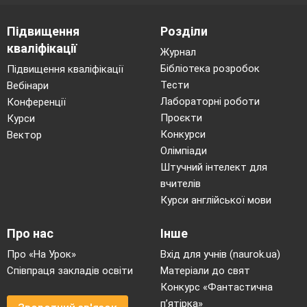
будуть навчати справжні професори.
Незабаром надзвичайні здібності Софії
Підвищення
Розділи
помітив її домашній учитель. Він розповів про
кваліфікації
Журнал
захоплення Софії батькові. який найняв для
Бібліотека розробок
Підвищення кваліфікації
доньки нового вчителя. Юна учениця
Тести
Вебінари
зрозуміла, що в житті немає нічого
Лабораторні роботи
Конференції
неможливого. Вона мріяла займатися
Проєкти
Курси
математикою у відомого педагога і домоглася
Конкурси
Вектор
свого. Важливо дуже захотіти, і спливають
потрібні формули, і вирішується найважче
Олімпіади
завдання.
Штучний інтелект для
вчителів
Слайд 12 (темний)
V. Оголошення теми і
Курси англійської мови
завдань уроку(тема на дошці)
– Сьогодні на уроці ми будемо справжніми
Про нас
Інше
математиками, навчимося віднімати від 18
Про «На Урок»
Вхід для учнів (naurok.ua)
одноцифрові числа із переходом
через
Співпраця закладів освіти
Матеріали до свят
десяток, розв'язувати задачі, ділити квадрат
Конкурс «Фантастична
відрізком на частини.
п’ятірка»