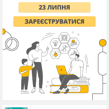
зошит, мультимедійна презентація, картки для
індивідуальної, парної, групової роботи,
роздавальний матеріал(квадратики червоного,
зеленого, синього кольорів), цеглинки
Lego
,
презентація уроку.
Тип уроку
: вивчення нового матеріалу
На партах (по групах) у кожного лего.
Хід уроку
І. Організаційний момент. Створення
позитивного оптимістичного психологічного
настрою
-
Поверніться до гостей та привітайтеся!
Тренінг
-Якщо ти любиш обчислювати, - кивни
головою,
Якщо ти знаєш склад числа, - тупни ногою.