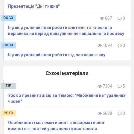
… додати
збільшити на …
Презентація "Дні тижня"
19 – 10
11- 2
16- 7
мінус, від
DOCX
867
0
… відняти, зменшити на ..
Індивідуальний план роботи вчителя та класного
-Чудово!
керівника на період призупинення навчального процесу
3.Гра «Стежинка».
Робота в парах
DOCX
1094
0
-Працюємо в парах.У лотках лежать
Індивідуальний план роботи під час карантину
завдання.
- Обчислити ланцюжки прикладів.
-Виконайте самоперевірку
- Стежина
Схожі матеріали
привела нас до школи №23.
ZIP
7304
5
Урок з презентацією за темою: "Множення натуральних
чисел"
Наша школа заснована в 1986 році.У цьому
PPTX
6628
0
році ми святкуємо 30 років. У щколі
навчається
1259 учнів, з них 550 – учні
Особливості математичної та інформатичної
компетентностей учнів початкової школи
початкової школи.Діє 52 навчальних кабінети.