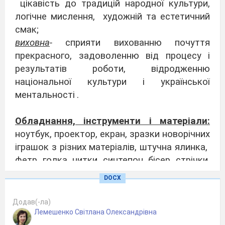
цікавість до традицій народної культури,
логічне мислення, художній та естетичний
смак;
виховна
-
сприяти вихованню почуття
прекрасного, задоволенню від процесу і
результатів роботи,
відродженню
національної культури і української
ментальності
.
Обладнання, інструменти і матеріали:
ноутбук, проектор, екран, зразки новорічних
іграшок з різних матеріалів, штучна ялинка,
фетр, голка, нитки, синтепон, бісер, стрічки,
клей, олівець, лінійка, папір, ножиці, таблиця
DOCX
«Кольорове коло», набір фотокарток із
зображенням зимових свят, картки для
Додав(-ла)
самостійної та практичної роботи.
Лемешенко Світлана Олександрівна