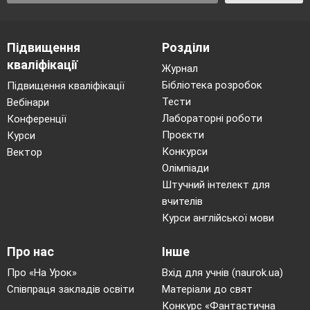
сьогодні завершити), кожна команда мала
творче завдання- підготувати стислу
Підвищення
Розділи
інформацію:
кваліфікації
Журнал
1.
Команда «Янголята»: «
Історія
Бібліотека розробок
створення свята Нового року»
Підвищення кваліфікації
Команда «Ведмежата»: «Історія
Тести
Вебінари
іграшки»
Лабораторні роботи
Конференції
Команда «Ялиноньки»: «Музеї іграшок»
Проєкти
Курси
З результатами творчо-пошукової роботи,
Конкурси
Вектор
проведеної вами можна ознайомитись
Олімпіади
переглянувши інформацію, розміщену на
Штучний інтелект для
виставці, поруч зі зразками різноманітних
вчителів
іграшок.
Курси англійської мови
Про нас
Інше
V.Вступний інструктаж.
Вчитель2:
Про «На Урок»
Вхід для учнів (naurok.ua)
Пропонуємо попрацювати в
Співпраця закладів освіти
Матеріали до свят
командах, бути активними, дуже уважними.
Конкурс «Фантастична