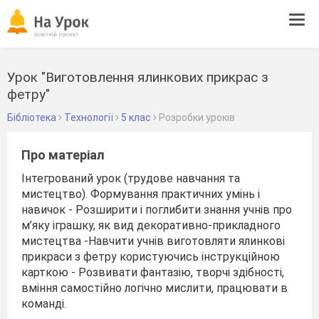
Tog
navi
Урок "Виготовлення ялинкових прикрас з
фетру"
Бібліотека
Технології
5 клас
Розробки уроків
Про матеріал
Інтегрований урок (трудове навчання та
мистецтво). Формування практичних умінь і
навичок - Розширити і поглибити знання учнів про
м’яку іграшку, як вид декоративно-прикладного
мистецтва -Навчити учнів виготовляти ялинкові
прикраси з фетру користуючись інструкційною
карткою - Розвивати фантазію, творчі здібності,
вміння самостійно логічно мислити, працювати в
команді.