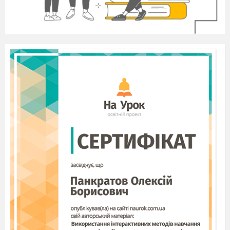
фантазію свою прояви!
Сьогодні у нас незвичайний урок, на
якому буде з вами працювати 2 вчителя
(трудового навчання та мистецтва).
Ми продовжимо знайомство з
дивовижним світом іграшок, їх розмаїттям.
Всі ми з нетерпінням очікуємо на Новорічні
свята, в багатьох оселях незабаром
прикрашатимуть ялинки.
-А яку лісову красуню зазвичай
встановлюють у вашій родині, штучну чи
живу?(ві
дповідь дітей…)
-
Скажіть будь ласка, якими іграшками
Ви прикрашаєте ялинку, виготовленими
власноруч чи тими, що придбали в
магазинах? (ві
дповідь дітей…)
Вчитель2:
Пропонуємо Вам