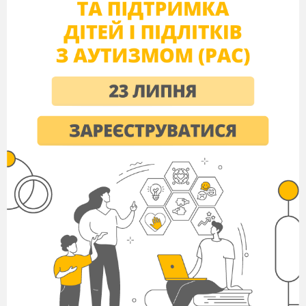
- перевірка наявності учнів;
- перевірка готовності до уроку
ІІ. Мотивація
Вчитель1:
Психологічна установа:
Посміхніться один одному, побажайте
подумки успіху на цілий день. А щоб
впоратися із завданням, бути задоволеним
своєю роботою, будьте старанними та
уважними.
Давайте згадаємо девіз нашого першого
уроку :
Вигадуй, пробуй, твори,