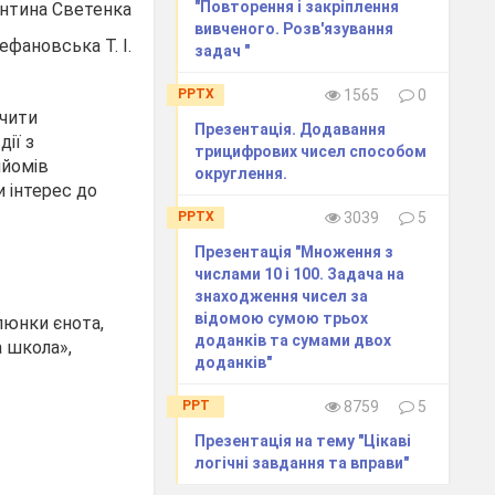
"Повторення і закріплення
янтина Светенка
вивченого. Розв'язування
ефановська Т. І.
задач "
PPTX
1565
0
учити
Презентація. Додавання
ії з
трицифрових чисел способом
ийомів
округлення.
и інтерес до
PPTX
3039
5
Презентація "Множення з
числами 10 і 100. Задача на
знаходження чисел за
відомою сумою трьох
люнки єнота,
доданків та сумами двох
а школа»,
доданків"
PPT
8759
5
Презентація на тему "Цікаві
логічні завдання та вправи"