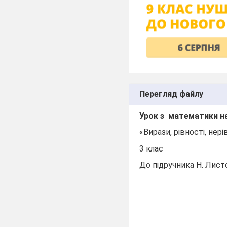
Перегляд файлу
Урок з
математики на
«Вирази, рівності, нер
3 клас
До підручника Н. Лист