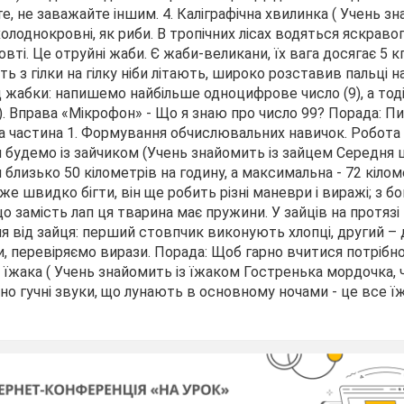
, не заважайте іншим. 4. Каліграфічна хвилинка ( Учень зн
лоднокровні, як риби. В тропічних лісах водяться яскраво
овті. Це отруйні жаби. Є жаби-великани, їх вага досягає 5 кг
ь з гілки на гілку ніби літають, широко розставив пальці на
д жабки: напишемо найбільше одноцифрове число (9), а тод
. Вправа «Мікрофон» - Що я знаю про число 99? Порада: П
вна частина 1. Формування обчислювальних навичок. Робота
ти будемо із зайчиком (Учень знайомить із зайцем Середня
близько 50 кілометрів на годину, а максимальна - 72 кілом
же швидко бігти, він ще робить різні маневри і виражі; з 
о замість лап ця тварина має пружини. У зайців на протяз
ня від зайця: перший стовпчик виконують хлопці, другий – 
 перевіряємо вирази. Порада: Щоб гарно вчитися потрібн
 їжака ( Учень знайомить із їжаком Гостренька мордочка, 
но гучні звуки, що лунають в основному ночами - це все їж