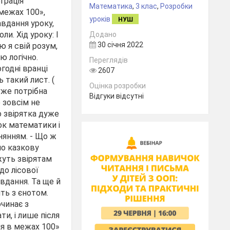
грація
Математика
,
3 клас
,
Розробки
межах 100»,
уроків
НУШ
авдання уроку,
ли. Хід уроку: І
Додано
30 січня 2022
 я свій розум,
ю логічно.
Переглядів
огодні вранці
2607
 такий лист. (
Оцінка розробки
уже потрібна
Відгуки відсутні
е зовсім не
о звірятка дуже
ок математики і
внянням. - Що ж
мо казкову
жуть звірятам
до лісової
вдання. Та ще й
ить з єнотом.
очинає з
и, і лише після
ня в межах 100»