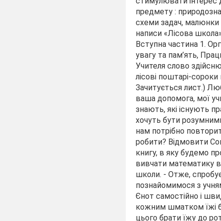
стимулювати інтерес д
предмету : природозна
схеми задач, малюнки є
написи «Лісова школа»,
Вступна частина 1. Ор
увагу та пам’ять, Прац
Учителя слово здійсню 
лісові поштарі-сороки
Зачитується лист.) Люб
ваша допомога, мої учн
знають, які існують п
хочуть бути розумними
нам потрібно повторити
робити? Відмовити Сов
книгу, в яку будемо п
вивчати математику в 
школи. - Отже, спробу
познайомимося з учнями
Єнот самостійно і швид
кожним шматком їжі біг
цього брати їжу до рот