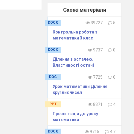
Схожі матеріали
DOCX
39727
5
Контрольна робота з
математики 3 клас
DOCX
9737
0
Ділення з остачею.
ьому? Прочитаємо?
Властивості остачі
DOC
7725
0
Урок математики Ділення
круглих чисел
PPT
8871
4
аша допомога,
Презентація до уроку
математики
ають, які
ка дуже хочуть
DOCX
9715
4.7