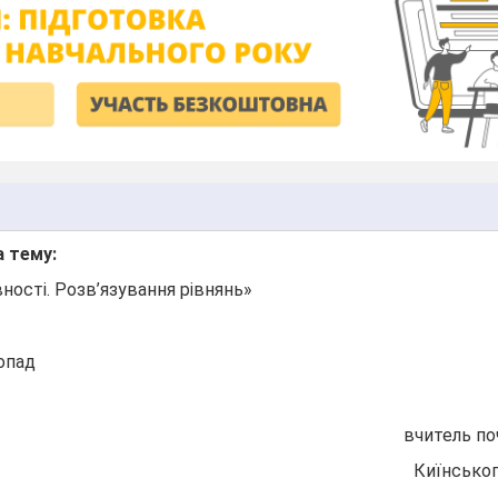
 тему:
івності. Розв’язування рівнянь»
опад
вчитель по
Киїнського