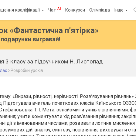
AI
щення кваліфікації
Чат
Конкурси
Олімпіада
Інше
бок
«Фантастична п’ятірка»
подарунки вигравай!
я 3 класу за підручником Н. Листопад
клас
Розробки уроків
ему: «Вирази, рівності, нерівності. Розв’язування рівнянь»
 Підготувала вчитель початкових класів Киїнського ОЗЗСО І-
тефановська Т. І. Мета: ознайомити учнів з рівняннями, 
вняння; учити коментувати хід розв’язання рівняння; закрі
і дії з іменованими числами; розвивати логічне мислення
зумових дій: аналізу, синтезу, порівняння; виховувати ста