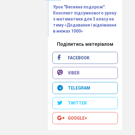
Урок "Весняна подорож".
і, нерівності,
Конспект підсумкового уроку
з математики для 3 класу на
тему «Додавання і віднімання
демо протягом
в межах 1000»
ку в Лісовій
Поділитись матеріалом
а ще й
FACEBOOK
VIBER
TELEGRAM
TWITTER
 миті починає з
GOOGLE+
олоскати, і