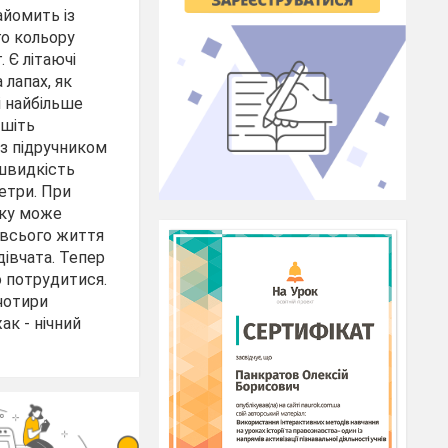
айомить із
го кольору
. Є літаючі
 лапах, як
і найбільше
ишіть
 з підручником
 швидкість
етри. При
боку може
і всього життя
дівчата. Тепер
о потрудитися.
чотири
ак - нічний