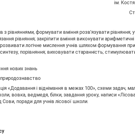
ім. Кост
Ст
в з рівняннями, формувати вміння розв’язувати рівняння; 
язання рівняння; закріпити вміння виконувати арифметичні д
 розвивати логічне мислення учнів шляхом формування пр
, синтезу, порівняння; виховувати старанність; стимулюват
ння нових знань
 природознавство
ія «Додавання і віднімання в межах 100», схеми задач, ма
жоли, вовка, ведмедя, білки, завдання уроку, написи «Лісов
д Сови, поради для учнів лісової школи.
су