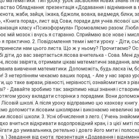
о математики. Тип уроку: урок засвоєння нових знань Інте
вство Обладнання: презентація «Додавання і віднімання в 
нота, жаби, зайця, їжака, бджоли, вовка, ведмедя, білки, з
 «Книга порад», лист від Сови, поради для учнів лісової шко
ганізація класу «Психоформула» Промовляємо разом: Люблю
ює мій мозок і вчусь я старанно. Сприймаю все нове і мисл
я практично. 2. Повідомлення теми і мети уроку. - Діти, сь
 принесли нам цього листа. Що ж у ньому? Прочитаємо? Ось
і діти, до вас звертається лісова вчителька - Сова. Мені д
і, лісові звірята, отримали цікаві математичні завдання, ал
равила вивчення математики. Допоможіть, будь ласка їм, б
! З нетерпінням чекаємо ваших порад. - Але у нас зараз ур
, що таке вирази, рівності, нерівності, ознайомитися з рі
і? - Давайте зробимо так: закріпимо наші знання і створи
ротягом уроку вкладати сторінки з порадами. Вони допомо
Лісовій школі. А після уроку відправимо цю казкову книгу 
ємо допомогти лісовим школярам і виконаємо невеличкі за
 лісової школи. 3. Усні обчислення з лего. ( Учень знайом
ко вчиться відкривати водопровідний кран, і з цієї миті п
ати до умивальника, ретельно і довго його мити і полоскат
а. ) Завдання від єнота: презентація «Додавання і відніман