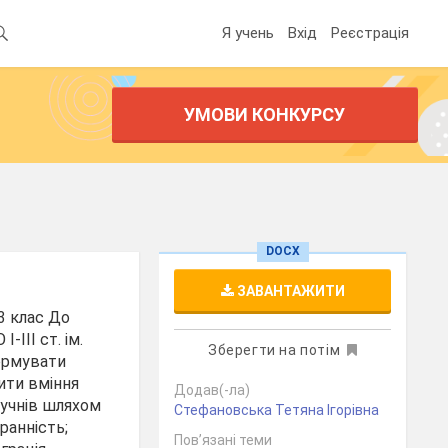
Я учень
Вхід
Реєстрація
УМОВИ КОНКУРСУ
DOCX
ЗАВАНТАЖИТИ
 3 клас До
ІІІ ст. ім.
Зберегти на потім
формувати
пити вміння
Додав(-ла)
 учнів шляхом
Стефановська Тетяна Ігорівна
ранність;
Пов’язані теми