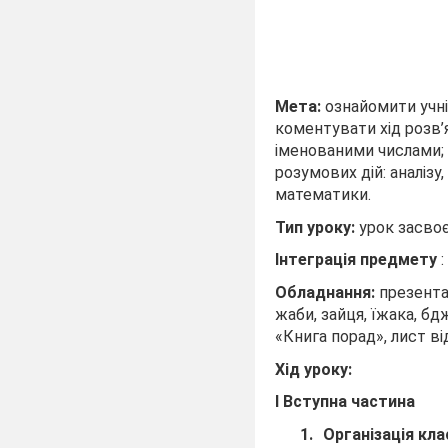
Мета:
ознайомити учні
коментувати хід розв’
іменованими числами;
розумових дій: аналізу
математики.
Тип уроку:
урок засвоє
Інтеграція предмету
:
Обладнання:
презентац
жаби, зайця, їжака, бд
«Книга порад», лист ві
Хід уроку:
І Вступна частина
Організація кла