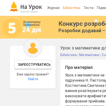
Журнал
Бібліотека
Тести
Підви
Конкурс розро
До розіграшу
залишилось:
24 дні
Розробки додавай – 
Урок з математики дл
Бібліотека
Математика
3 
ЗАРЕЄСТРУВАТИСЬ
Про матеріал
Вже зареєстровані?
Урок з математики на т
Увійти
підручника Н. Листопад
Костянтина Светенка С
вміння розв’язувати рі
виконувати арифметичн
формування прийомів ро