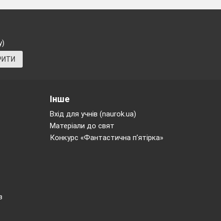
у)
РИТИ
Інше
Вхід для учнів (naurok.ua)
у жаби:
Матеріали до свят
аючі жаби, які
Конкурс «Фантастична п’ятірка»
к парашут.)
ьше двоцифрове
в