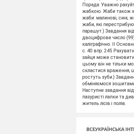
Порада: Уважно рахуйте
жабкою. Жаби також хо
жаби: малинові, сині, ж
жаби, які перестрибуют
парашут.) Завдання ві
двоцифрове число (99)
каліграфічно. ІІ Осно
с. 40 впр. 245 Рахува
зайця може становити 
цьому він не тільки мо
скластися враження, щ
ростуть зуби.) Завдан
обміняємося зошитами,
Наступне завдання від
пазуристі лапки та див
житель лісів і полів.