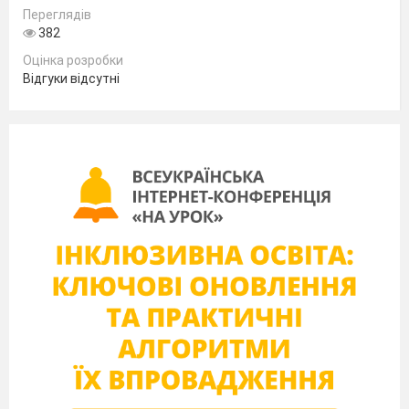
Переглядів
382
Назва виду документа.
Оцінка розробки
Прізвище, ім'я, по батькові.
Відгуки відсутні
Дата народження .
Місце народження (місто, село, селище, район, область,
країна).
Відомості про навчання (повне найменування всіх
навчальних закладів, у яких людина вчилася).
Відомості про трудову діяльність (стисло, у
хронологічній послідовності назви місць роботи й
посад).
Відомості про громадську роботу (всі її види).
Короткі відомості про склад сім'ї (батько, мати, чоловік,
дружина, діти): рік народження, професія, місце роботи
кожного члена родини.
Дата написання й підпис автора.