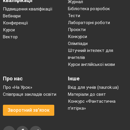
кваліфікації
Журнал
Бібліотека розробок
Підвищення кваліфікації
Тести
Вебінари
Лабораторні роботи
Конференції
Проєкти
Курси
Конкурси
Вектор
Олімпіади
Штучний інтелект для
вчителів
Курси англійської мови
Про нас
Інше
Про «На Урок»
Вхід для учнів (naurok.ua)
Співпраця закладів освіти
Матеріали до свят
Конкурс «Фантастична
п’ятірка»
Зворотний зв'язок