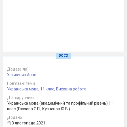
DOCX
Додав(-ла)
Хількевич Анна
Пов’язані теми
Українська мова
,
11 клас
,
Виховна робота
До підручника
Українська мова (академічний та профільний рівень) 11
клас (Глазова О.П., Кузнєцов Ю.Б.)
Додано
3 листопада 2021