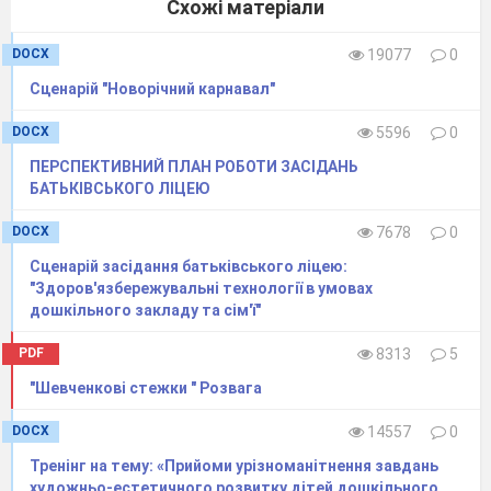
Схожі матеріали
DOCX
19077
0
Сценарій "Новорічний карнавал"
DOCX
5596
0
ПЕРСПЕКТИВНИЙ ПЛАН РОБОТИ ЗАСІДАНЬ
БАТЬКІВСЬКОГО ЛІЦЕЮ
DOCX
7678
0
Сценарій засідання батьківського ліцею:
"Здоров'язбережувальні технології в умовах
дошкільного закладу та сім'ї"
PDF
8313
5
"Шевченкові стежки " Розвага
DOCX
14557
0
Тренінг на тему: «Прийоми урізноманітнення завдань
художньо-естетичного розвитку дітей дошкільного