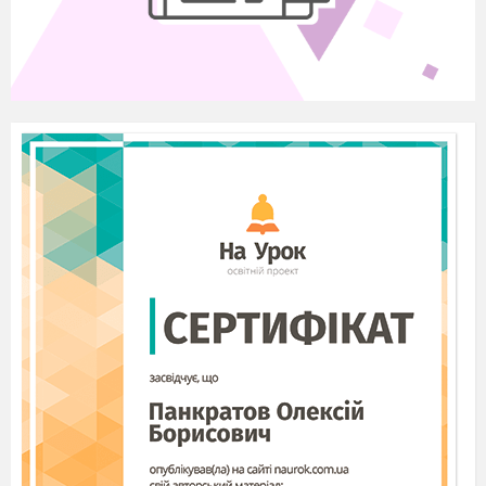
автомобіль – «беруть кермо» та їдуть по дорозі)
М.К.
Ось і підійшла до кінця наша весняна подорож.
(Підводиться підсумок заняття).
До побачення!