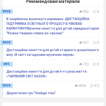
Рекомендовані матеріали
DOCX
952
0
В скарбничку музичного керівника. ДИСТАНЦІЙНА
ПІДТРИМКА ОСВІТНЬОГО ПРОЦЕСУ В УМОВАХ
КАРАНТИНУ.Музичне заняття для дітей середньої групи
"Кожна тварина співає по-своєму"
DOCX
957
5
Дистанційне заняття для дітей старшого дошкільного
віку «В світі загадкових музичних звуків»
DOC
723
0
Дистанційне заняття для дітей 6-го року життя
«ЧАРІВНИЙ СВІТ КАЗОК»
DOCX
4556
4.3
Дидактична гра "Знайди тінь"