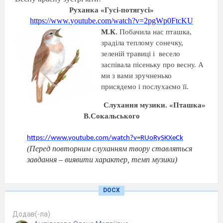
Руханка «Гусі-потягусі»
https
://
www
.
youtube
.
com
/
watch
?
v
=2
pgWp
0
FtcKU
М.К.
Побачила нас пташка,
зраділа теплому сонечку,
зеленій травиці і
весело
заспівала пісеньку про весну. А
ми з вами зручненько
присядемо і послухаємо її.
Слухання музики. «Пташка»
В.Сокальського
https
://
www
.
youtube
.
com
/
watch
?
v
=
RUoRySKXeCk
(Перед повторним слуханням твору ставляться
завдання – виявити характер, темп музики)
М.К
. Як
співала пташка? …. Так,
DOCX
весело співала, закликала весну до
нас. І нам час заспівати пісню про
тепле сонечко, щоб воно зігрівало
Додав(-ла)