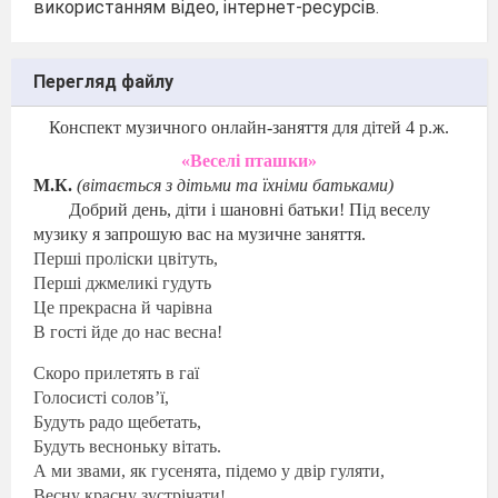
використанням відео, інтернет-ресурсів.
Перегляд файлу
Конспект музичного онлайн-заняття для дітей 4 р.ж.
«Веселі пташки»
М.К.
(вітається з дітьми та їхніми батьками)
Добрий день, діти
і шановні батьки
!
П
ід веселу
музику я запрошую вас на музичне заняття.
Перші проліски цвітуть,
Перші джмеликі гудуть
Це прекрасна й чарівна
В гості йде до нас весна!
Скоро прилетять в гаї
Голосисті солов’ї,
Будуть радо щебетать,
Будуть весноньку вітать.
А ми звами, як гусенята, підемо у двір гуляти,
Весну красну зустрічати
!