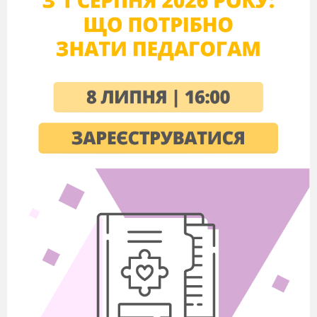
https
://
www
.
youtube
.
com
/
watch
?
v
=
DHnr
2-
F
5
FVk
&
feature
=
youtu
.
be
(М.К. пропонує батькам і дітям виконати
звуконаслідування. Пісня повторюється ще раз )
М.К.
Аж тут подув чарівний вітерець і перетворив всіх
нас у горобчиків, які весело стрибають по доріжці. Але
горобчикам треба бути уважними, бо на цю доріжку
може виїхати автомобіль.
Рухлива гра «Пташки та автомобіль»
https
://
www
.
youtube
.
com
/
watch
?
v
=
KtXZ
-
ZMKAr
8
(
діти спочатку імітують рухи птахів, а коли почули