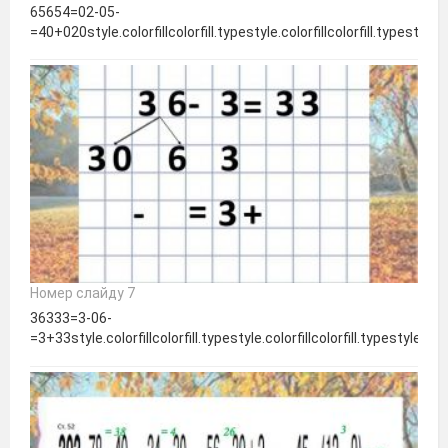
65654=02-05-
=40+020style.colorfillcolorfill.typestyle.colorfillcolorfill.typestyle.colo
Номер слайду 7
36333=3-06-
=3+33style.colorfillcolorfill.typestyle.colorfillcolorfill.typestyle.colorf