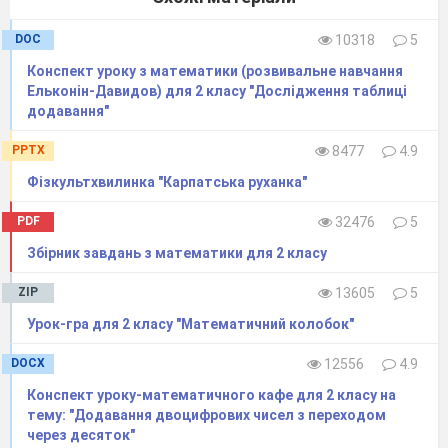
DOC
10318
5
Конспект уроку з математики (розвивальне навчання
Ельконін-Давидов) для 2 класу "Дослідження таблиці
додавання"
PPTX
8477
4.9
Фізкультхвилинка "Карпатська руханка"
PDF
32476
5
Збірник завдань з математики для 2 класу
ZIP
13605
5
Урок-гра для 2 класу "Математичний колобок"
DOCX
12556
4.9
Конспект уроку-математичного кафе для 2 класу на
тему: "Додавання двоцифрових чисел з переходом
через десяток"