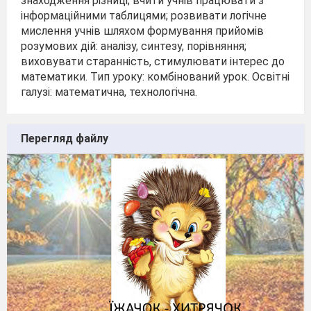
знаходження різниці; вчити учнів працювати з
інформаційними таблицями; розвивати логічне
мислення учнів шляхом формування прийомів
розумових дій: аналізу, синтезу, порівняння;
виховувати старанність, стимулювати інтерес до
математики. Тип уроку: комбінований урок. Освітні
галузі: математична, технологічна.
Перегляд файлу