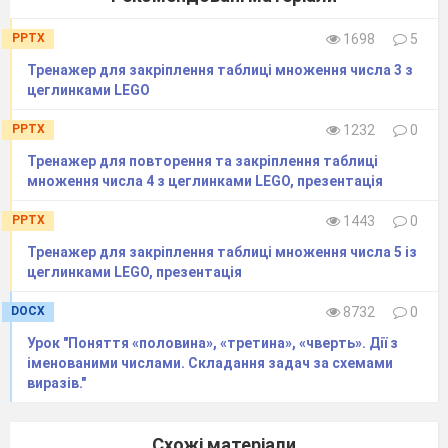
PPTX
1698
5
Тренажер для закріплення таблиці множення числа 3 з
цеглинками LEGO
PPTX
1232
0
Тренажер для повторення та закріплення таблиці
множення числа 4 з цеглинками LEGO, презентація
PPTX
1443
0
Тренажер для закріплення таблиці множення числа 5 із
цеглинками LEGO, презентація
DOCX
8732
0
Урок "Поняття «половина», «третина», «чверть». Дії з
іменованими числами. Складання задач за схемами
виразів."
Схожі матеріали