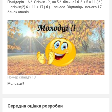
Помідорів – 6 б. Огірків - ? , на 5 б. більше? б. 6 + 5 = 11 ( б.)
– огірків;2) 6 + 11 = 17 ( б.) – всього. Відповідь : всього 17
банок овочів.
Номер слайду 13
Молодці !!
Середня оцінка розробки