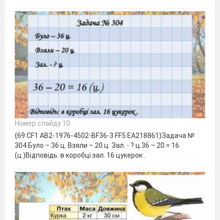
Номер слайду 10
{69 CF1 AB2-1976-4502-BF36-3 FF5 EA218861}Задача №
304 Було – 36 ц. Взяли – 20 ц. Зал. - ? ц.36 – 20 = 16
(ц.)Відповідь: в коробці зал. 16 цукерок .