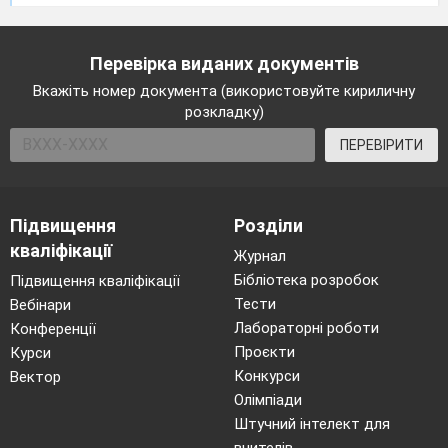
Перевірка виданих документів
Вкажіть номер документа (використовуйте кириличну
розкладку)
ПЕРЕВІРИТИ
Підвищення
Розділи
кваліфікації
Журнал
Бібліотека розробок
Підвищення кваліфікації
Тести
Вебінари
Лабораторні роботи
Конференції
Проєкти
Курси
Конкурси
Вектор
Олімпіади
Штучний інтелект для
вчителів