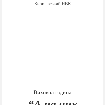
Кирилівський НВК
Виховна година
“
А на цих