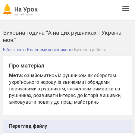
Tog
navi
Виховна година “А на цих рушниках - Україна
моя.”
Бібліотека
Класному керівникові
Виховна робота
Про матеріал
Мета:
ознайомитись із рушником як оберегом
українського народу, із звичаями і обрядами
повязаними з рушником, значенням символів на
рушниках, розвивати інтерес до історії вишивки,
виховувати повагу до праці майстринь
Перегляд файлу