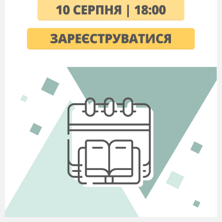
2016 рік
Мета:
ознайомитись із рушником як оберегом
українського народу, із звичаями і обрядами
повязаними з рушником, значенням символів
на рушниках, розвивати інтерес до історії
вишивки, виховувати повагу до праці
майстринь
Обладнання:
елементи української хати,
вишиті рушники, виставка робіт майстринь,
коровай на рушникові, вислови про рушники,
записи пісень
Література:
Збірник українських пісень,