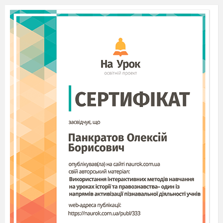
народні перекази, «Уроки народознавства» -
Київ: Редакція часопису «Народознавство»
Шановні гості!
Відлітають роки, минають віки ,
змінюється мода, але ніщо не затьмарить краси
вишитих речей. Вони вічні. Свідченням цього
є наш музей . Щойно ви побували у нашому
фольклорно-етнографічному музеї,
ознайомилися із зразками художніх промислів
українського народу. Наш музей сприяє
збереженню духовної культури у дітей,
виробленню душевної потреби творити,
продовжувати і берегти звичаї, традиції і
обряди свого народу. Вчить шанувати
українських народних майстринь, не забувати