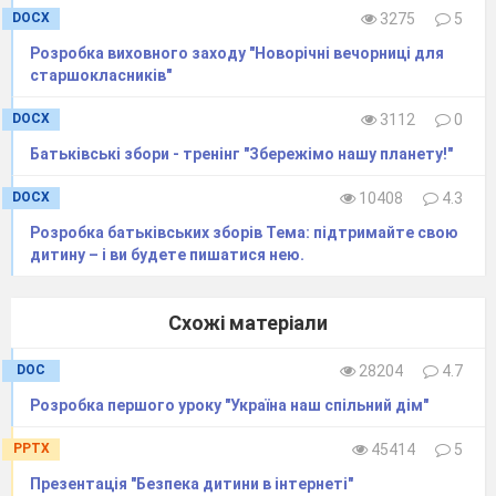
їхніх батьків і дідів. І як найдорожчий
DOCX
3275
5
подарунок з України везуть рушник. Бо на
Розробка виховного заходу "Новорічні вечорниці для
ньому вишивають до болю знайомі і рідні
старшокласників"
спомини - шум дібров, кетяги калини, довгі
DOCX
3112
0
коси українських верб - все те, чого немає на
чужині.
Батьківські збори - тренінг "Збережімо нашу планету!"
Сивіють і народжуються роки - минають
DOCX
10408
4.3
століття, однак у побуті значну, а часом і
Розробка батьківських зборів Тема: підтримайте свою
вирішальну роль продовжують грати прості
дитину – і ви будете пишатися нею.
речі, якими ще користувалися наші далекі
предки.
Схожі матеріали
Полотнище - обрус було для них і
скатертиною, і вузликом, де зберігалися харчі, і
DOC
28204
4.7
при необхідності елементом одягу, і оздобою
Розробка першого уроку "Україна наш спільний дім"
оселі. З часом це полотнище стали називати
рушником («ручником»).
PPTX
45414
5
Презентація "Безпека дитини в інтернеті"